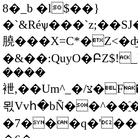
8�_b �l$��}
�`&Réѱ���`z;��
膮���X=C*�Z<
�&��:QuyO�ԲZ$!_h�
����
袣,��Um^_�/צ�F�r�@.n�N57+ொ��t����m�%�ozt05ZI��҃JaxP!Ccc�)%9X�$��˲�)�P�fȞZ4tI��
뫿Vvհ�bÑ��^��҈
�7���q�'��