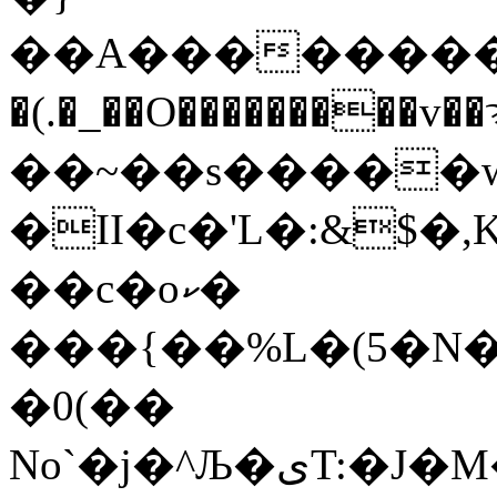
��A��������{ؾ��>v��߅^���������t(�cܗ�sQr������k�
�(.�_��O���������v
��~��s�����w
�II�c�'L�:&$�
��c�oކ�
���{��%L�(5�N�
�0(��
No`�j�^Љ�ىT:�J�M�(�Ub)������v�Q�@I$顡