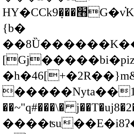
HY�CCk׫���ܼ9G�v֗K� K���Β��/\��hz%���^k7''�g�����Ĳ��U��+K�g��vkt{d>g�U{6���y}
{b�
��8Ȕ������K������Lb
[Gj�����bi�piz
�h�46[+�2R��}
�����Nyta��1���I8;��77׳��
��~"q#���\� j��T�uj8�2��ۿ ��E�)ѕ)��4��f
����ʦu��E�i8ʔ