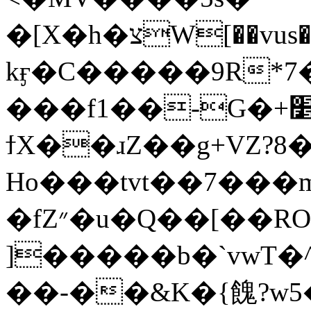
�[X�h�צW[��vus��9L��b�Rٛ�e����zkn�ٹj/
kӻ�C�����9R*7���٥����\���gF6�5���3������Zv
���f1��-G�+׵���
ϯX��ɹZ��g+VZ?8�
Ho���tvt��7���md&�
�fZ״�u�Q��[��RO��մkkt�0sq�����ȕ���+�7�gF�K�������;6��f�7f�*
]�����b�`vwT�
��-��&K�{餽?w5�