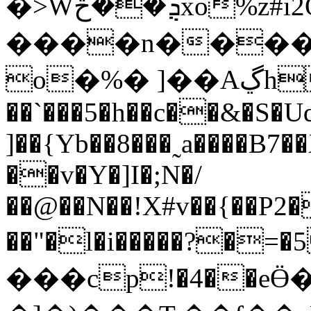
�>W܏ܯ��څxo%z#i2Q����1AC��X�@�ojW���D3�&�&C�+��0�)�����@+ݬ$����
����n�����
o�%� ]��Aڲh#-�����x�x�}
��`���5�h��c��&�S�U
]��{Yb��8���˷a����B7
��v�Y�]I�;N�/
��@��N��!X#v��{��P2
��"�l�i�����?�=�
���cp!�4��eӪ�