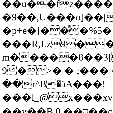
��u��fz���
�9��,U���o]��|
�p+e�]��ͪ�%5�
���R,Lz9��|
m�����8��3[
9�>� � ;��� 
��r^B�ӭA���!
���l_@x���xv�ޓvTG�=�^�h�����b��H���:U��u�c\�O���9`��h
��y��B 0 ��ה��c�r� Ӵ%8a Ѕ}p� ̊�/��\|