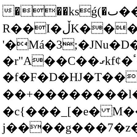
���ksǵ(�ٮ�� U�����o��>
R��I�ڵK���pf@�N�e�߲\�$�{�q��RrrN�G�Y�eV�0����Z��gz)�Ob�t�^�z�����������ZV�:u����GщQ��Q=v���'������(�2Y�Q�Ub�ԙ�5��:�2H�N��5z�0-
'�Má�3;�JNu�D��"U�
�r"A��C��ގkf¢�ٴ�T-
�f�F�D�HJ�T��Ӊ
��+��������l�^�
�c{���_[�e� M�
j����g���7�z