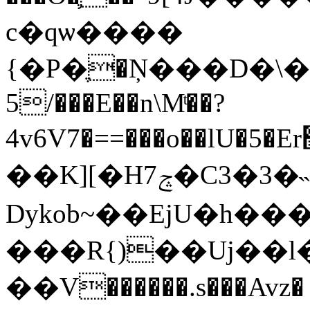
c�qѡ����
{�P�ֶ�Ņ���D�\����
5/���E��n\Mͭ��?
4v6V7�==���o��lU�5�Er׫��z�MiW�wG��%}
��K][�Hݘ7�C3�3�˵�چ�`�詝
Dykob~��EjU�h
���R{)��Uj��l�ت
��V������.s���Avz� 