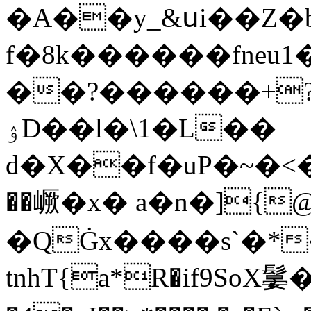
�A��y_&սi��Z�b
f�8k������fneu
��?������+?
ۉD��l�\1�L��
d�X��f�uP�~�<�1���z$^�@9��H�ڪ�����
��嶥�x� a�n�]{
�QĠx����s`�*��
tnhT{a*R�if9SoX䰋