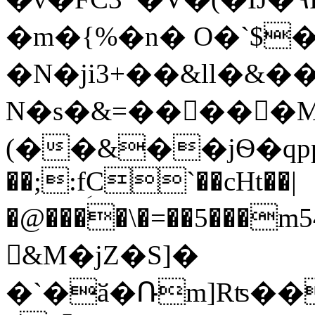
�m�{%�n� O�`$�
�N�ji3+��&ll�&��
N�s�&=��򾻝���
(��&��jѲ�qpp
��;:fؚC`��cHt��|
�@����\�=��5���m54�ڒ;K2v�u��x�M�GEzNp���%�f;�f�
𹑛&M�jZ�S]�
�`�ӑ�Ռm]Rʦ���