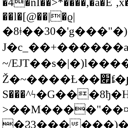
�4�nI��>*����,�a�E`
��l�[@��|�ϱ|
�8ǂ��30�'g���"
J�c_��+������a
~/EJT��s�|�)l���
Ž�~����Ƚ��׏ٍf�ԩ��5��Zw:�Q0�#OZ��aP˦a�,�N�
S���^ϟ�G���8ђ
>��M����"��
�Ϩ3������)�