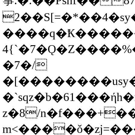
箏.�.��Psnf��8
2��S[=�*��4�sy
����q�Ҟ������h
4{`�7�Ǫ�Z����%
�7�/
�[��������usy�
�`sqz�b�61���ήh�r�Yݨ.�$�3����r~s��Dk�r�t=C�s�
z�8/n�f���+��Nqb��qZ#ח�ͽj
m<����ǒ�zj=��