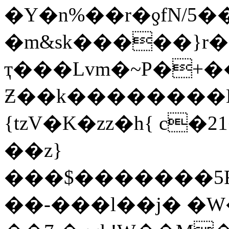
�Y�n%��r�ƍfN/5
�m&sk�����}r�ٯo�/
ҭ���Lvm�~P�+�
Ƶ��k��������
{tzV�K�zz�h{ c�
��z}
���$�������5R
��-���l��j� �W�