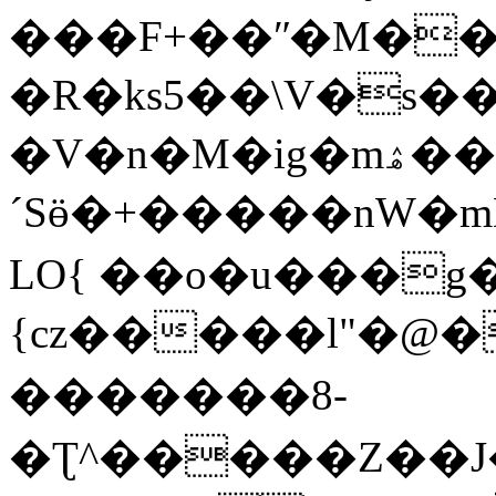
�R�ks5��\V�s�
�V�n�M�ig�mۿ��ѝFδ��\M���
´Sӫ�+�����nW�m
LO{ ��o�u���g
{cz�����l"�@�
���� ���8-
�Ʈ^�����Z��J�