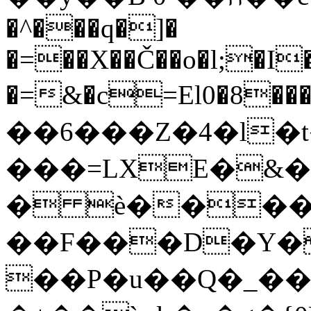
�^���q�]�
�=��X��Č��o�l;�I
�=&�c=El0�8
��
��6���Z�4�l�t
���=LXE�&��vޅg8ŝf���(�m��"�%�i��Ik0�Z�U���
� ѐ����
��F���D�Y�;0��
��P�u��Q�_��