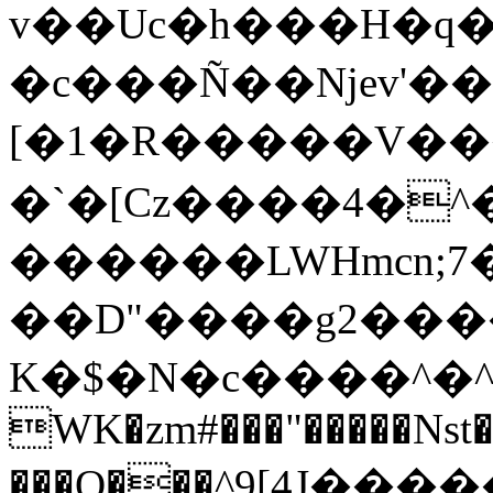
v��Uc�h���H�q�xmex�`zatql����hmZ#��n��
�c���Ñ��Njev'��۳���<%K�7R{c+ח�'��
[�1�R�����V�
�`�[Cz����4�^
������LWHmcn;
��D"����g2�����L����x���T�7����l2S]��ڹ������z
K�$�N�c����^�^
WK�zm#���"�����Nst�
���O�֛��^9[4J�����ŋFi��9QZm�.N\��ڋ���i__