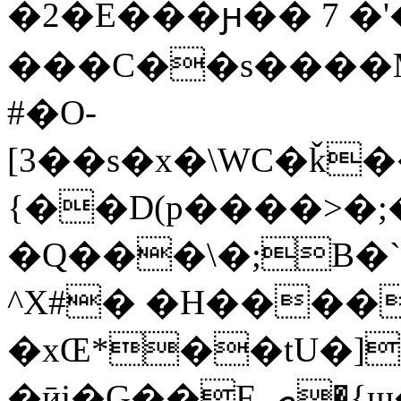
�2�E���ԩ�� 7 �
���C��s����M
#�O-
[3��s�x�\WC�ǩ
{��D(p����>�;
�Q���\�;B�
^X#� �H����
�xŒ*��tU�]
�ӣj�G��Fص�{щ�N� m^��D-