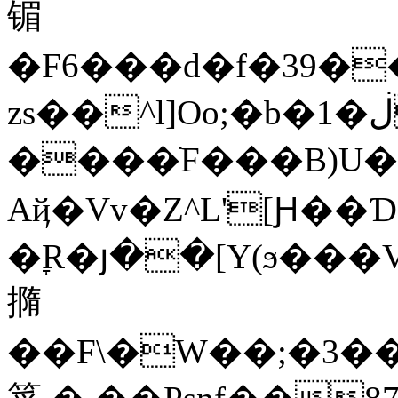
镅
�F6���d�f�39�
zs��^l]Oo;�b�1�ڶ���������������Br���\b%��)]n��V�g�K��tb��/
����ֺF���B)U��Í��Bz�
Aҋ�Vv�Z^L'[Ԩ��Ɗ1
�ׇR�յ��[Y(ϧ���Vf
撱
��F\�W��;�3�