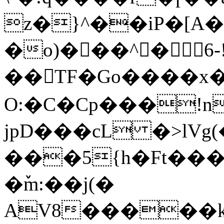
z�}^��iP�[A
�o)���^� 6-
��TF�Go����x
O:�C�Cp���!
jрD���cL �>lVg(
���5{h�Ft��
�ٚm:��j(�
AV8�����k�~~׹�Q��r�fS�lK:�v����y��Л�ۊ<��8���O� ��p*N��YZ