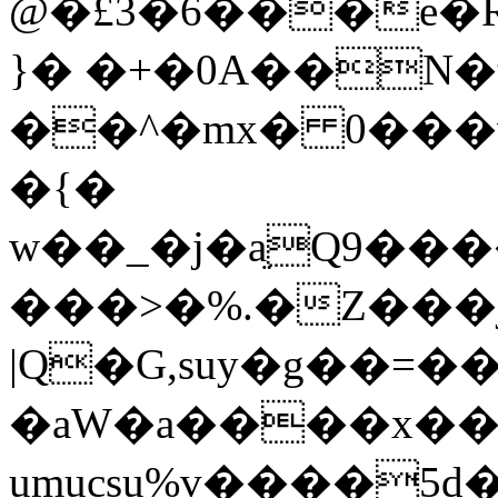
@�£3�6���e�R܏;o�ˠ�F�yʱ�L��2X����y��;�t�v��<7�VҺ�+4T��@�8��M�q�m�4Ԋ����
}� �+�0A��N�
��^�mx� 0���v]3z��Gڂ&�28+�0�E������7;o
�{�
w��_�j�aֵQ9��
���>�%.�Z���j
|Q�G,suy�g��=��
�aW�a����x��
umucsu%v����5