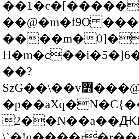
��1�c�[�����
��@�m�f9O ��
����m�0]�2
H�m�c��i�5�]
��?
SzG��\��v߻���@�{�{p67�Ss󋙥�F.�W���Fn1��,��ٵ�����j.���Ǹԟ�*~
�p��aXq�N�C{��Լٶ�bi�z��p���]���0��1D>����2�kf[��t�;Ʈ��
2��N��a��ԪP[@]�޶���{�s��
\`�!q����r�ɼ��