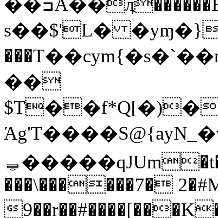
��ߏA��ӆ������B�`cϱ+A��Խ�߉7]_�ĺQ
s��$'L� �yɱ�}
���T��cym{�s�`
��
$T��f*Q[�)�
Άg'T����S@{ayN
ퟝ�����qJUm�t�
���\������7� 2�#
9��r��#����[���K�i�