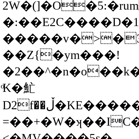
2W�(]�O�5:�rum�ՙJ��G�@��l>��ښ�
�:��E2C����D
�����v�>�3
��Z{�ym���!
�2��^�n�o��k�
ͦK�䰶
D2f��ڵ�KE�����L#����&����ub�V�[� 3kN�:?
=��+�W�ʞ��IC
<�MV����5s�