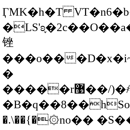
ӶMK�h�T VT�n6�b�2�,j5L]+��b���[
�LS'ʚ֢�2c��O��
锉
���o���D�x�i~�
�
�����r޹��/)�҂Ӡ�.�����8F�!8����\�|
�B�q��8��hSo(
�.\��{�۞no�� �S�