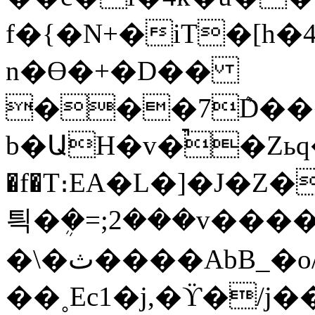
f�{�N+�iT�[h
n�ϴ�+�D��
���7ܶD�����xi
b�ԱH�v�̚�Zьq�[|"�0���\U
�f�T։EA�L�]�J�Z������)�
틕�ܴ�=;2���v���
�\�ث����AbB_�o/
��˳Ec1�j,�ϔ�/j��