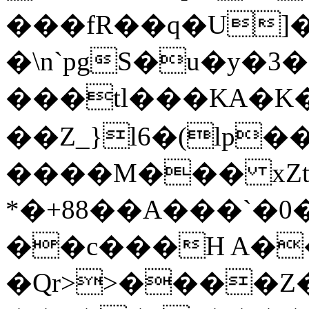
���fR��q�U]
�\n`pgS�u�y�3
���tl���KA�K���Z
��Z_}l6�(lp��
����M��� xZt
*�+88��A���`�0
��c���H A�
�Qr>>����Z