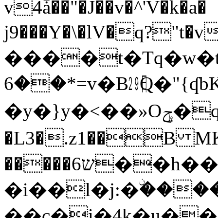
v4ǡ��"�J��v�^'V�k�a�
j9���Y�\�lV�q?"t�v��:w:���>
����t�Tq�w�t�vބ|
=*��6
v�B㏼Q�"{ʠb
�y�}y�<��»Oݯ�q�����c2@�Ȳ$�}
�L3�.z1��B M
�����ש6��h��H��D�a�E�J,z3�LO��L�@��D2����C�dk(�L�B#�KN�'�GF�7�7-
�i��l�j:�ۨ��
��c�i�4k�u�