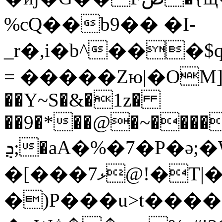
%cQ��b9�� �I-
_r�,i�b^���
= �����Zю|�OM]m
��Y~S�&�1z�
��9�*��@�~����
ܯ;�aA�%�7�P�ǝ;�W�[��;��#T~v�Ɩ����P��:�A[£λ�*g�v�)�}
�[���ޅ7@!�T|�Q��^=��-�×�-|
�)P���u>t����