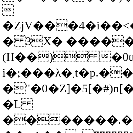

�ZjV���4�i��<��޴��w�ӽ���T��
� ͂3X� ����
(H��) �0ɰ
i�;���λ�܂t�p.��;w:ov�g9-
�"�0�Z]�5[�#)n
�L
�������.��M�i���B G�k5��ט�`oX�*X�S�