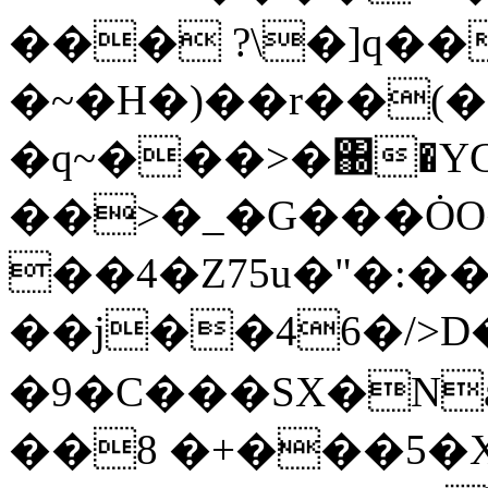
��� ?\�]q��
�~�H�)��r��(�
�q~���>�΀�YG
��>�_�G���ȮO�
��4�Z75u�"�:��
��j��46�/>D��[�y�
�9�C���SX�Na^�æ��
��8 �+���5�X��h�hD