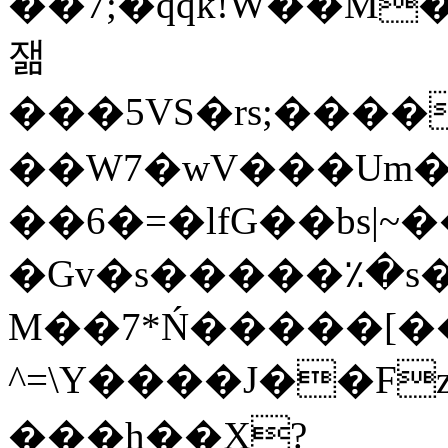
��7;�qqk!W��M
잶
���5VS�rs;�����m�&
��W7�wV���Um�
��6�=�lfG��bs|~��ʴ9��؅�Y��;
�Gv�s�����٪�s�
M��7*Ń�����[��
^=\Y����J��F
���h��X?