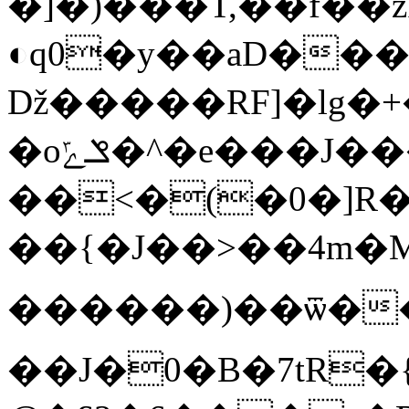
�]�)���T,��f��
◐q0�y��aD��
ǅ�����RF]�lg�+��
�oݏݻ�^�e���J���2�~2��!M��5I��
��<�(�0�]R�
��{�J��>��4
������)��ѿ�
��J�0�B�7tR�{pK