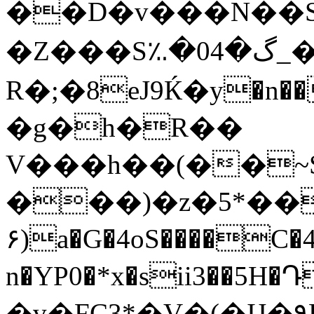
��D�v���N��S�\�x���~��
�Z���S؉�04�گ_��_T5�bSJ�!��9�
R�;�8eJ9Ќ�y�n�
�g�h�R��
V���h��(��~
���)�z�5*��
۶)a�G�4oS����C�4lS�qݬ��ݠmX���x�n�Z��GNpII���`Sݦwݽ�BS
n�YP0�*x�sii3��5H�ԴE&Ǥ�C֠��_��گ_�"��J�}j8K��P�Z�
�v�FC3*�V�(�IJ�٩R�9˖YWlj�SK!FI!