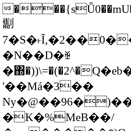
���{sǕ0��mU�
㔒
7�S�˫Ȋ,�2��0��
�N��D�ꑫ
�΍�))\=�(�2^�Q�
'��Má�3��
Ny�@��
96�)�
�K�%MeB��/