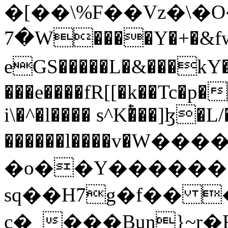
�[��\%F��Vz�\�O���(
�7W����Y�+�&fwg��睌
eGS�����L�&���k
���e����fR[[�k��Tc�p�
i\�^�l���� s^K�ͭ��]ɮ�L
������l����v�Ԝ������p>9�P�׶���kS��Z3;0�o�7'G��J��9�����L�1��n���d>;���W��|5�
�o��Y�����
sq��H7g�f�� �
c�_���Bun}~r�R