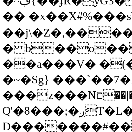
�^ڢ{��ʄR�yG3� ~i]5vެ�2������f;�_T�F�)�W.]�x�{���Y,��Y!5�u��=�Z�Ϩ���8��{��;��;Z��O5{�,]��EY��f���s��W�i��� ]��s�����S�J
�� �x��X#%���s
��j\�Z�,����
� b��o��
��a���V� �(�
�~�Sg} ���`��7
���z���Nם��|��-
Q'�8���;�ږT�L��|�"�nϾm
D�������#��