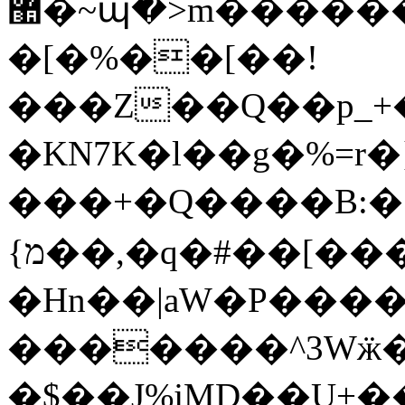
޺�~պ�>m��������_���'��E����߸�Q��{��ٯ݇�����=t����/@��{�P��~z
�[�%��[��!
���Z��Q��p_+�'�W�c��b�;�bݑ4+h{�� Y�ye
�KN7K�l��g�%=r�
���+�Q����B:�;1
{מ��,�q�#��[����mȉTA��h�JS5Ȟ`����B+t�*�Goaļ�e�+5��@�ZT'��6�h�oa_
�Hn��|aԜ�P�����
�������^3Wӝ
�$��J%jMD��U+�