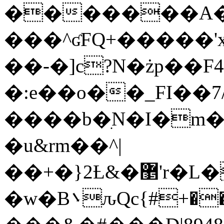
�������A�
���^ʛFQ+�����'x���gա�������Ŏ��
��-�]c?N�żp��F4
�:e��o��_FI��7
����b�ִN�I�m
�u&rm��^|
��+�}2Ƚ&�޵'r�L�����݃��q�����,��v<�Q�4
�w�B܌ԉQc{#+��3j�{E)�v/