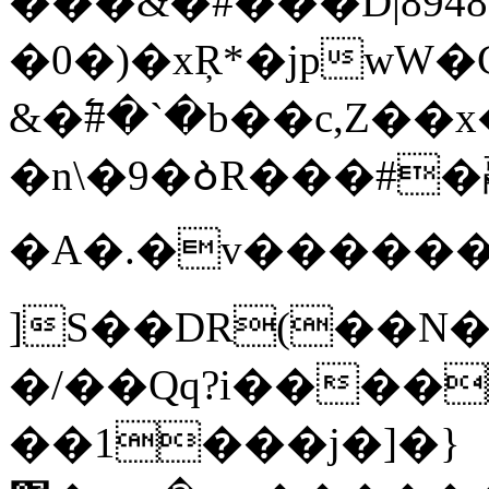
���&�#���D|894
�0�)�xŖ*�jpwW�C����pu�Զ�
&�߱#�`�b��c,Z��x
�n\�9�ᲑR���#
�A�.�v������ 'M�6�QR����(Q��_؄�
]S��DR(��N�
�/��Qq?i����
��1���j�]�}