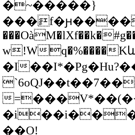
�~�����}
���ٍf�ԩ����
���OàM�lXf��k�#g�
w!Wq�%����K
�I��I*�Pg�Hu?�
`6oQJ��t��7��
=���V*��(�
�i��i���
��O!