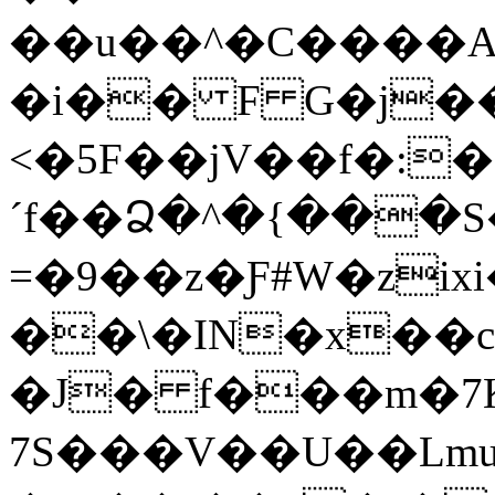
��u��^�C����AjfU�j�f�p%
�i�� F G�j�
<�5F��jV��f�:
ˊf��Ձ�^�{���S
=�9��z�Ƒ#W�zi
��\�IN�x��c
�J� f���m�7
7S���V��U��Lm