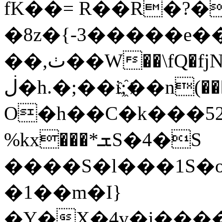
fK��= R��R�?�|
�8z�{-3�����e��\
��,ٺ��W��\fQ�fjN��=�L�v�N/
ڶ�h.�;��i;҈��n(���I����t���u�.M���RK�}&S��Mf&}r2%c'U���q37�����@��������w�մ8I���9��Ϗ��j:�����S(\��}r^K�2���b����v�q�F�]���-7��R�\*����V~�0�����dq&3��o��%#�9[(��
O�h��C�k���52
%kx���*ܫS�4�S
����S�l���1S�oL
�1��m�I}
�Y�X�4v�j����k