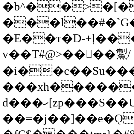
�b^��>�[�
���l̦��#�`G
�E��т�D-+ļ��
v��T#@>����䱥/
�i��c��S
u��
���xh������M 
d���ހ[zp���S��UtZs@���6�"lo�P+f�hV��D��+ܫ
��=�j��]��e�Ǫ