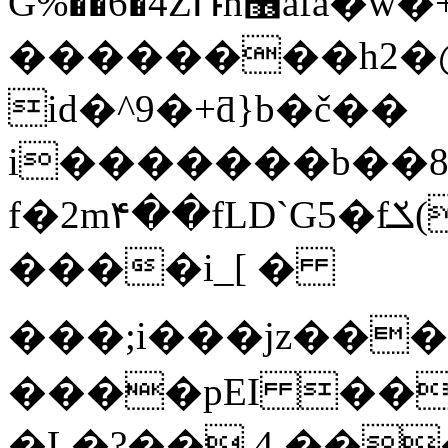
G%��6�4ZՌh޶afa�w�+�x�`��Ѽn� E�X$��!
��������h2�@
id�^9�+ƌ}b�č��
i�������b��8
f�2m۴��fLD`G5�fݎ(-RˢV�Ե|s"b��x�/
����i_[ �
���;i���jz�������ᠢ��KD�ޞ"_'9�ԉ��5��L�ꓹ|8��~^AU@�8�dZ�
����pEI ��
�L�?��.4.��͉