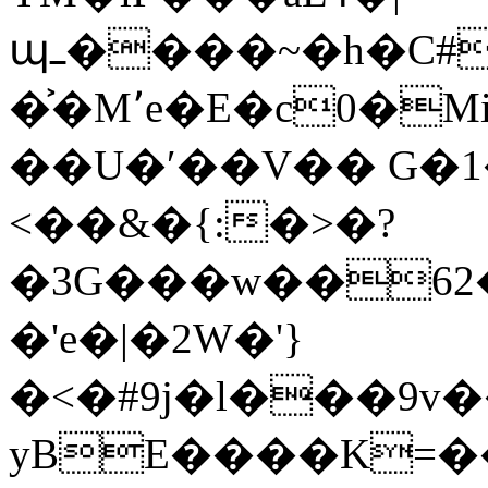
պߺ����~�h�C#xȃ����A�C��a��{�I�f��]����J�agE�kfͱH�������^�
�͐�M՚e�E�c0�M
��U�ʹ��V�� G�1
<��&�{:�>�?
�3G���w��62
�'e�|�2W�'}
�<�#9j�l���9v���Nu
yBE����K=��