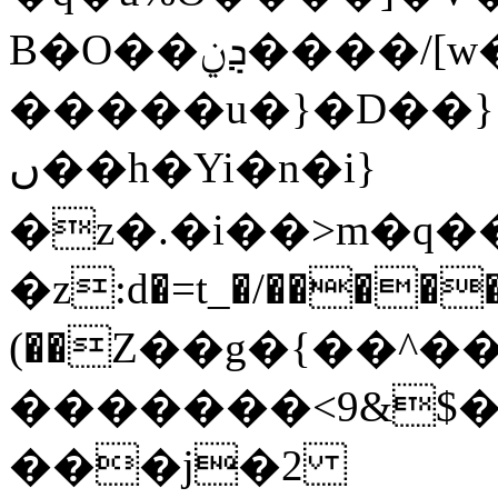
B�O��ܯݧ����/[w��J��G@��+��eE�^���}
�����u�}�D��}޺����}
ں��h�Yi�n�i}
�z�.�i��>m�q�
�z:d�=t_�/�����
(��Z��g�{��^�
�������<9&$�,
���j�2