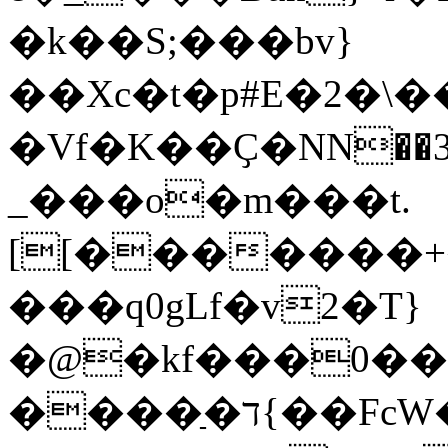
�k��S;���bv}
��Xc�t�p#E�2�\��L��
�Vf�K��Ҫ�NN��3�;
_���o�m���t.
[[�������+��l���j�
���q0gLf�v2�T}
�@�kf���0��
����ַ�ד{��FcW�iɱ��UϚ́�����Vn�����E�9�^ۯ^�fG�S������Zi����\ZXݩ�Õᙍ�^�\�+�63/%g���~z518��`^s�������te.�686E�������lN�dKdt�T.�sc�����pfh�>��ZKӛk��me�n����24^���O�R��4l���?