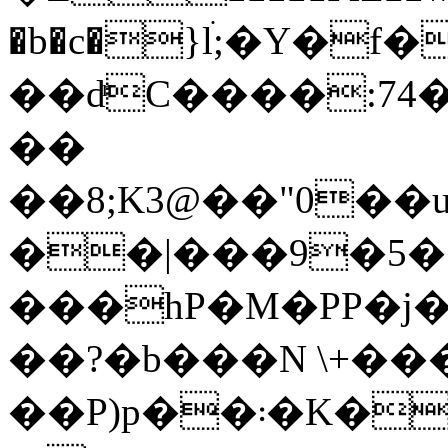
�b�c�}lׄ;�Y�
��dͬC����:74
��
��8;K3@��"0�
��|���9�5��
���hP�M�PP�j
��?�b���N \+��
��P)p��܃�K�:��L*�a �߹�q�