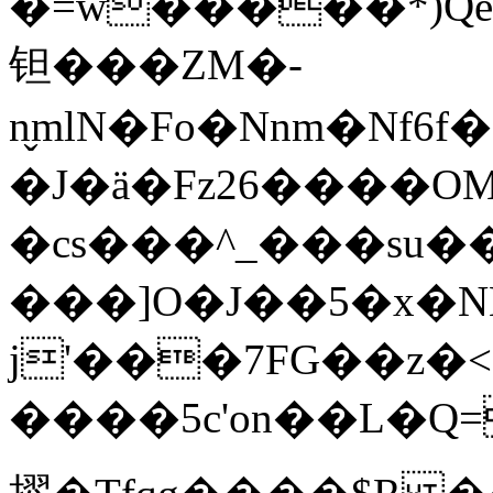
�=w�����*)QeB�
钽���ZM�-
n̬mlN�Fo�Nnm�Nf6
�J�ӓ�Fz26����O
�cs���^_���su��
���]O�J��5�x�N
j'���7FG��z�<
����5c'on��L�Q