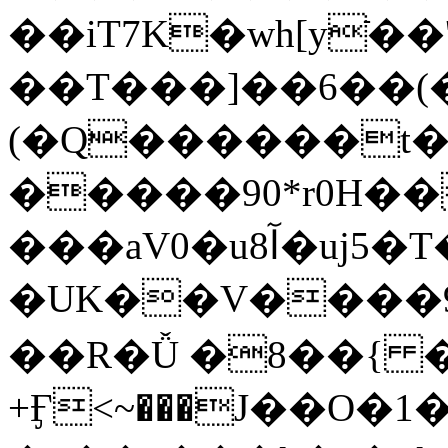
��iT7K�wh[yֿ
��T���]��6��(�
(�Q������t��j
�����90*r0H��ޣ����5�u!bQ[;���lA{���nӋ�v����L]���s10��L��r:U���؎Y�iFIѪ%E7I�v�TaF΢eV�Z{�R�QP�n����f�t҄�u0����Ϣ��T�lg�J*�j?
���aV0�u8آ�uj5�T�yǴR�~!
�UK��V����9qޱ����{�vb�.g\'�Gku�|A���e��mϢv���\V"�Z 6�,3Uo�-8�;������m�M�
��R�Ǚ �8��{ 
+Ӻ<~���J��O�1