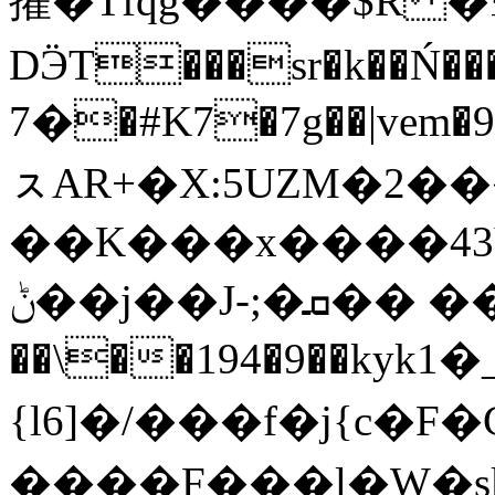
擢�Tfqg����$R �
DӬT���sr�k��Ń���Vbiz+
�7�#K7�7g��|vem�95�jf,;aW��Zb~d�f�o���V�Y^Y�9{����7�V���2�k񥭄���ca�hl%��f����ƍUk�.�ǯ�˵�k���7���Tf����|u,g�Zz���NՉ^jqg��t�������F%��e��JM�Hemf339�U���K�RS�ՙf
ㇲAR+�X:5UZM�2��
��K���x����43Ӌ
ݨ��j��J-;�ܩ�� ��b:o6�� �K���nc}
��\��194�9��kykݾ�4�2�_�1���\q~W���V\7ƶV����� 9���͍��
{l6]�/���f�j{c�F
����F���l�W�sk񱌹�