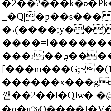
�2��?���k�ʚ�P
_�Q|�p��s���
�˒(����;y��
����=l�������
���r��ܯ�����u���PQ�0jk%#�7�ђ5c����H�B)
[���m���G;~�(
������x���g:�
꺹��2��l�QIѡ� �
�q�u%O����]�V�