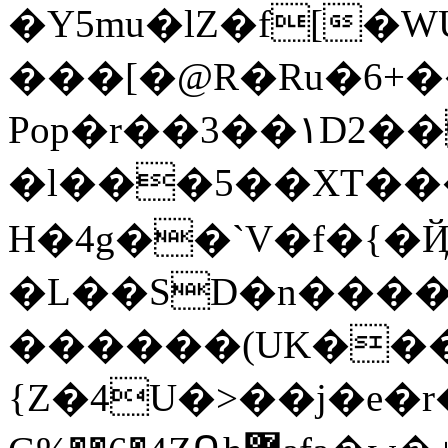
�Y5mu�lZ�f[�W
���[�@R�Ru�6+�
Pop�r��3��۱D2��k����Ģۉx|`dd;��v@c�Xrh(�����xl��j���hr
�l���5��XT���
H�4g��`V�f�{
�L��SD�n���
������(UK���
{Z�4U�>��j�e�r�uG�Ċ�VM'�ۦ�C��cE֍�7�