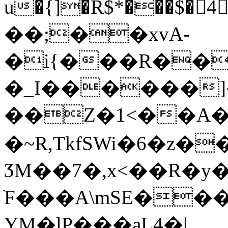
u�{]�R$*���$�񘆗
��;��xvA-
�i{���R��
�_I������]�US
��Z�1<��A
�~R,TkfSWi�6�z
ӠM��7�,x<��R�
ֹF���A\mSE����
YM�lP���aL4�|