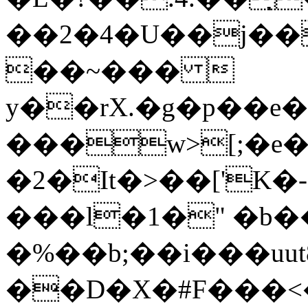
��2�4�U��j��
��~��� 
y��rX.�g�p��e
���w>[;�e�
�2�It�>��['K�
���l�1�" �b�
�%��b;��i���uu
��D�X�#F���<�