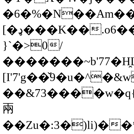
�6�%�N��Am���
[�ډ���K��.o6��V�fyvr`7�7���]k17��Ե��ɍBN��Y��T̵
}`�>0/
�������~b'77�H
[I'7'g��̌9�u�^�&
��&73�
���w�q{o�Z�1�[��\,5_ވ��͛��^�i�
兩
��Zu�:3�)li)�