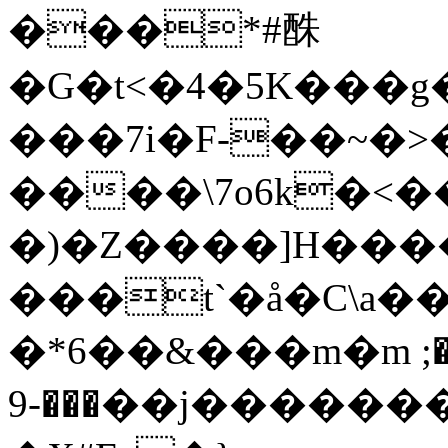
���*#䣷
�G�t<�4�5K���
���7i�F-��~�>
����\7o6k�<
�)�Z����]H����>
���t`�å�C\a���f��
�*6��&���m�m ؝��;
���-9��j��������`���T4�u4K+!