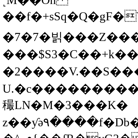
��f�+sSq�Q�gF�
�7�7�빍���Z����v�
���$S3�C��+k�
�2����V.��S�
U.�c���������r
穝LN�M�3���K�
z��ƴə٩����f�Db��X�f��s\� j�m��*5[�P��?