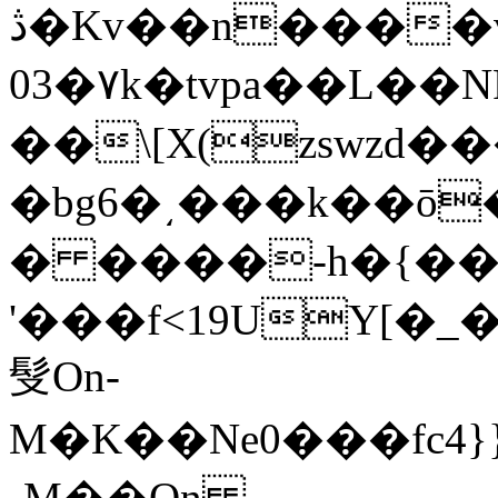
ڎ�Kv��n����vk��bil66�X���?
03�٧k�tvpa��L��NR3k�����$�����F33|pc�49��Y��Y4w������~F/
��\[X(zswzd
�bg6�͵���k��ō
� ����-h�{���
'���f<19UY[�_�����
䯭On-
M�K��Ne0���fc4}
˻M��On