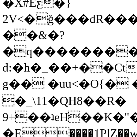
�X#Eƹ�}
2V<�ğ���dR���
��&�?
�q�������
d:�h�_��+��Ct
g�� �uu<�O{�
�_\11�QH8��R�
9+��ʇeH��K�"
�E����1PlZ��w�