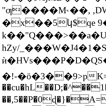
"ƣ����M˞��, ,D
�x��5կ$qe 9
k��"Q���>��a�U
hZy/_���W�J4�1
ѝ�HVs���P�D�QS��
�!-�ӧ�3��9>pK=
��cu�hL��D;�^��1
��,5��P�0ɖ�}�A=���އ�f٨i