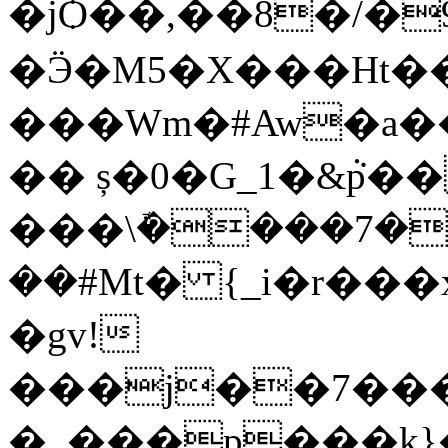
�jѺ��,��8�/�9
�Ӭ�M5�X���Ht
���Wm�#Aw�a�
�� ș�0�G_1�&ܵp
���\ܽ����7�
��#Mt� {_i�r���ҳGZ{
�gv!
���j��7���C�ݓ����
�_���p���k}�=�ټ��\