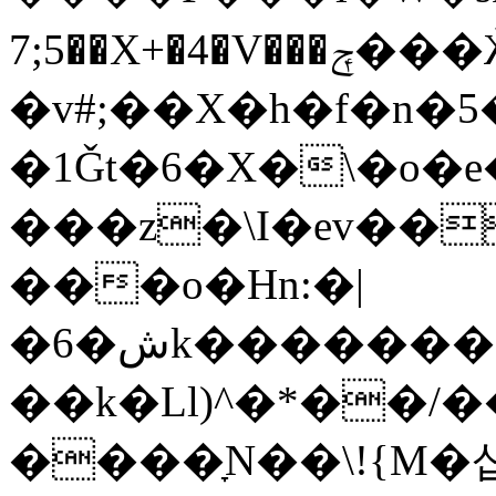
7;5��X+�4�V���ݼ���Ӂ������ݱ�ҥ9���������~9�[[�qsY����^�5v�7֍�%G��&��Xb����nn}
�v#;��X�h�f�n�5�
�1Ǧt�6�X�\�o�e�
���z
�\I�ev��
���o�Hn:�|
�6�شk��������������\|
��k�Ll)^�*��/
����ָN��\!{M�샵��\