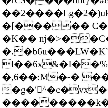
�fC$����tmr}�#8}�_'��
��2����Lg�2�)uk
�[����� C��
�K�� ǌ�>��C�
�.�b6u���LW�
l��6x&�I��
�,6��:M�-� �
�g�'^�c�vx
���������k