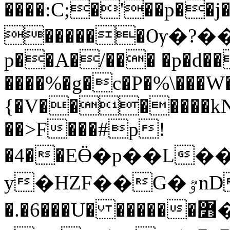
����:C;�'��p��j�
������Ѹ�?���(
p��A�/��� �p�d��
����%�g�c�P�%\���
{�V�������kN�
��>F���#p!
�4��EӪ�p��L�
y�HZF��G�ٷnD��j���)��q0���zaD����`���L�x�k@��z�'�#]t(��M�T��Bleyqy!
�.�6���U� ������߻�(����r?