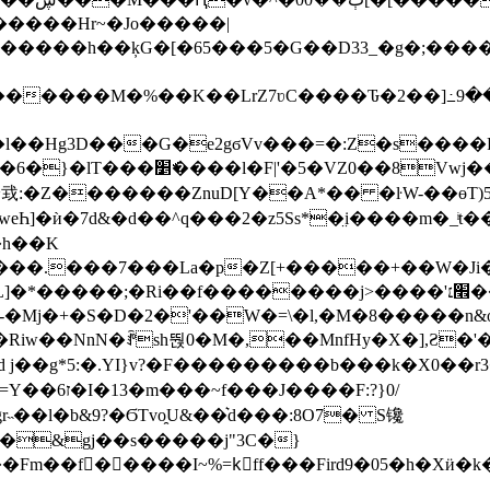
�������h�
�ķG�[�65���5�G��D33_�g�;��
����M�%��K��LrZ7ʋC����Ԏ�2��]߸9��,
���=�:Z�s����Ri��j��ӄh���N>^̯�u��jcA/7.��f�k����k�;3:
exf#��4芣� �K�'���^M N�/
Һ]�ѝ�7d&�d��^q���2�z5Ss*�̤i����m�_ͥt�
a�p�Z[+�����+��W�Ji�#�@aI���tccc��ߘ�����������.
�����;�Ri��f��������j>����'׮׆��#c
nN�ꍙsh뚽0�M�,��MnfHy�X�],Ƨ�'��3�jܞZ�^�3�
g*5:�.YI}v?�F���������b���k�X0��r3
r˵��l�b&9?�ϬTvo̯U&��͛d���:8O7� S镵
�֮�&gj��s�����j"3C�}
�Fm��f�����I~%=kٍff���Fird9�05�h�Xӥ�