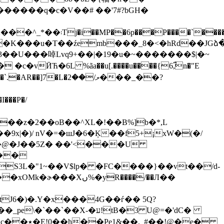
������q�c�V��# ��'7#?bGH�
����c`�K���u�T��źemb���_8�<�hRd��J
��U���啅Lvq9+��|�19�u�~�������$|�~
�c�vӢЋ�6L %ãa��u[.����u����{6,͆n�"E
���P�/
��z�2��oB��^XL�!��B%]b�*,L
�)/ nV�=�шJ�6�Ķ��f5+¡xW�(�/
S3L�"1~��V$lp� �FC����}��vt��/d-
%�yR����/��Л��
J6�)�.Y�x���4G��ѓ�� 5Q?
-�ע!tB�3 U@=�'dC�
!@�e�