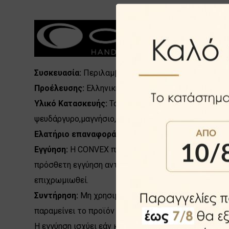
Συσκευασία:
Περιλαμβάνει το πόμολο μαζί με τα επ
Προέλευσης:
Ελληνικής κατασκευής της Convex.
Υλικό Κατασκευής:
Το μέταλλο της κατασκευής του
ψευδάργυρο,μαγνήσιο,αλουμίνιο και χαλκό)ενισχυμέν
Ελατήριο επαναφοράς:
Όλα τα στοιχεία του ελατηρ
Εγγύηση:
Η CONVEX παρέχει εγγύηση για τον μηχανι
πρόσθετη εγγύηση αντοχής της επιφανείας από την 
επιχρωμιωθεί.
Συντήρηση:
Μη χρησιμοποιείται απορρυπαντικά,καυσ
παραμείνει το προϊόν σε άριστη κατάσταση.
Η εγγύηση ισχύει εάν και εφόσον έχουν ακολουθηθεί