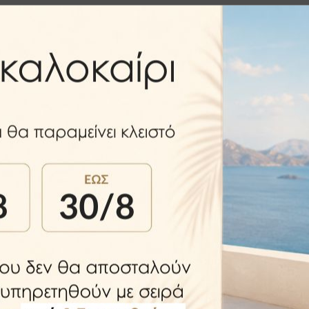
ιστόμια,τον πίρο σύνδεσης και τις βίδες για προσαρμογή του
 είναι άριστης ποιότητος ζάμακ(κράμα μετάλλου που χρησιμο
ο με 2 βερνίκια αντισκουριακής προστασίας για να μην σκουρ
ίου επαναφοράς είναι μεταλλικά και είναι αθόρυβο.
σμό των πόμολων θυρών ότι αντέχει σε 200.000 φορές άνοιγμ
οξείδωση 10 ετών σε όλα τα προϊόντα ή τμήματα αυτών όπου 
τικά ή χλωριούχα υγρά για τον καθαρισμό των προϊόντων.Στεγ
 πιστά οι οδηγίες συντήρησης.