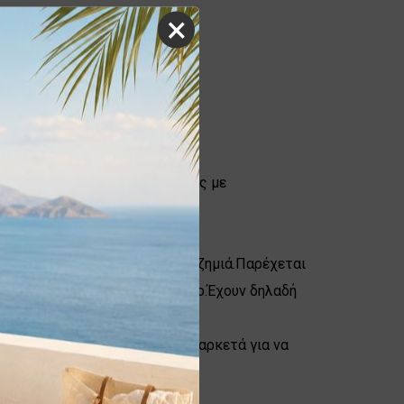
×
 πόμολου στην πόρτα.
ποιείται σε βαριές κατασκευές με
ιάζει.
α κλείσιμο χωρίς να υποστεί ζημιά.Παρέχεται
το υλικό επίθεμα είναι χρώμιο.Έχουν δηλαδή
νό πανί ή σκέτο νερό, είναι αρκετά για να