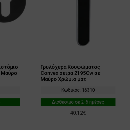
ιστόμιο
Γρυλόχερα Κουφώματος
5 Μαύρο
Convex σειρά 2195Cw σε
Μαύρο Χρώμιο ματ
Κωδικός: 16310
ο
Διαθέσιμο σε 2-6 ημέρες
40.12€