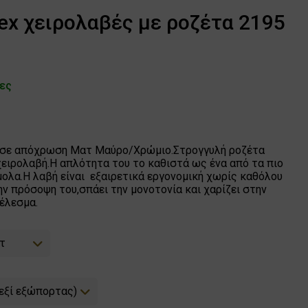
x χειρολαβές με ροζέτα 2195
ρες
 σε απόχρωση Ματ Μαύρο/Χρώμιο.Στρογγυλή ροζέτα
χειρολαβή.Η απλότητα του το καθιστά ως ένα από τα πιο
ολα.Η λαβή είναι εξαιρετικά εργονομική χωρίς καθόλου
ν πρόσοψη του,σπάει την μονοτονία και χαρίζει στην
έλεσμα.
τ
δεξί εξώπορτας)