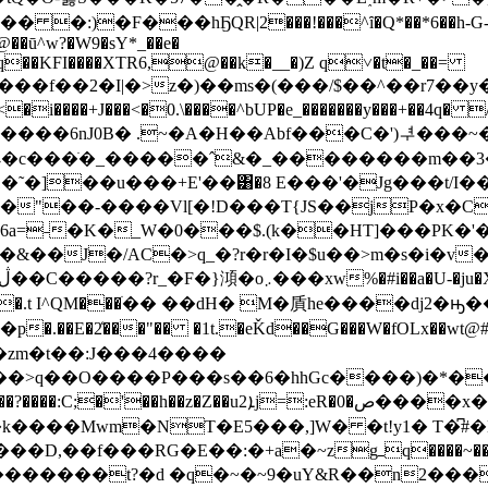
�F���hҔQR|2���!���^ȋ�Q*��*6��h-G-�ȉR
@��ū^w?�W9�sY*_��e�
^��q��KFI����XΤR6,@��k�__�)Z q˅�t�_��=
��f��2�I|�>z�)��ms�(���/$��^��r7��y
��+J���<�0.\����^bUP�e_�������y���+��4q� 
��6nJ0B� .~�A�H��Аbf���C�')ᅾ���~�|�pY
�]��u���+E'��͸�8 E���'�Jg���t/I
"��-����Vl[�!D���T{JS��jP�x�C
6a=˗�K�_W�0���$.(k��HT]���PK�'
&��J�/AC�>q_�?r�r�I�$u��>m�s�i�v�
�ޗ��?�C�+x�E�sP�=@��sx����A� ڷ��C�����?r_�F�}澒܏�o܇���xw%�#i
��a�U-�ju
P�D�QS�.t I^QM���ׁ�� ��dH� M�貭he����dj2
�E�2̒���"�� �1t.�eǨd��G���W�fOLx��wt@
>q��O����P���s��6�hhGc����)�*���
�ص����x�w���u[�-���FA�� �����l���Jp�놮
k����Mwm�NT�E5���,]W� �t!y1� T�͆#�
�_�������t?�d �q�~�~9�uY&R��n2���