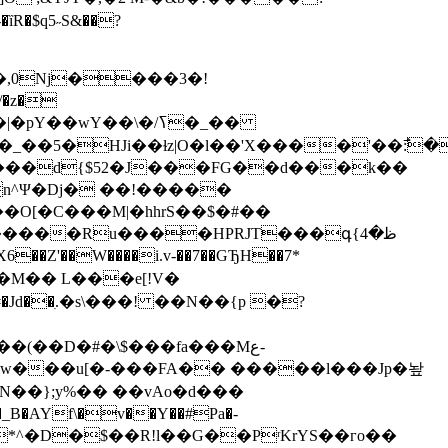
�$q5˶S&��?
�,0Nj����3�!
/�z�
��wY��\�/ߖ�_��
����d{$52�J���FG��d���k��
n^Ψ�Dj� ��!�����
��O[�C���M|�hhrS��$�#��
����Ru����HPRJT���գﻇ�4}
�X6��Z'��W����i.v-��7��GЂH��7*
�ԣ��M�� L���e[!V�
#�Jd��ִ.�s\���! ��N��{p �?
(��D�#�\$���fa���Mع-
N��};y%�� ��vAo�d���
*^�D�$��R!l��G��PʳKrYS��гo��