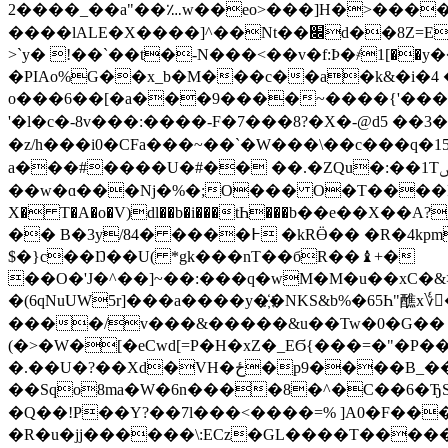
2����_��a"��؊w��eo>���]H�>���
����lALE�X����]^��Nt��׌d��8Z=E'3o�5�{�D,�s����V�!M�B����w�� �-�|��/g�;��4["x��&�ow(G�,�1,
>`y� !��`��t�-N���<��v�f:Ϸ�҂1[�
�PIAo%G��x_b�M���c��a�k&�i�4 ����!�=C�o2��΁
o���6��[�a���9����~����{'���gv>DO
'�l�c�-8v���:����-F�7���8?�X�-@d5 �
�z/h���i0�CFa���~��`�W���\��c���q�15
а���#����U�#�� ��.�ZQu�:��1Tݰ$�/��� �����W@���PM�7F�P�C�X"k^�Ï����|G��Ho �y/:��� ~�l������9䴂
��w�ɑ���Nj�%�;O��� O�T����Py� �[
X� T�A�o�V)dl��b�i���tҺ���b��e��X��A
�� B�3y/84� ����߅ �kRӪ�� �R�4kpm��t2~�]`0xy�z��5���}Y��<��ђ�L�[b���uC%� eEZ`#un*�v����
$�}c��Ŋ��U( *gk���nT��бR��♝+�
��O�'J�^��]~��:���q
�wM�M�u��xC�&
�(6qNuUW5r]���a����y�҉�NKS&b%�65Һ"醮
����/v���&�����&u��Tw�0�G�� �J%
(�>�W�[�eCwd[=P�H�xZ�_EϬ{���=�"�P��w#�t��\�X�5�x�Z�J�2��' ׺
�.��U�?��Xd�VH�ځ�p9����B_��ޛ!�����xZ�(��"���M�ck�
��Sqo8ma�W�6n����8�^�C��6�ЂS
�Q��!P��Y?��7l���<����=% ]A0�F��
�R�u�jj������\:ECz�GL����T���