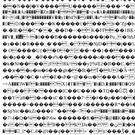
��N��Ϳ�V����U��������^*��� �:)
����:�Az�����Zn]��+�9���<(w�A�s�����H���dj
�0>4�,]�9��������V�t�y1�84'N�z��U�a*=�%iBj
�{�۞l����+�K�����{����]v�՚Zp�b�
�:�IE��C*��_��D�<:�K�FF��1B߲K<�i��
��V�_�΋<�ó���B������b���j�Pu_�!hhJ��
�x��{�R���_�'��_� �ǋD��j��5܁�c���ֺ�_�����ˆ&�_��������m��3�_��5�HJi��ɫz|O�l��'Χ����'��߯:��P.^e�
� O����U{��D���=��}�����1�˜
�(�p��;� _�P��u%�� �����o�r������
�k�Nt����;F!Rk
^i��y]!%Œ2�B��C,�
��)e��o�m�6���gh��B|�Ť�UJ�Ǡ=�
<=A���3W�F�c����7X}�T�0�':`�h�D,�:���
�p�������[C��U��)� �TQ��Ǖ罚 �]�p�.�
��Yz8�]�ޤ��xC�X���7<�#��p��9��zm�t��:J���4����
��ͪ���=���������'4������R*��h��
�SpYec��kZr���й`"���~7�z4������n�����?����:C;�'��h��z�Z��u2ܐj=:eR�0
�7^4�Q�%��P-6w ������K�ϊ�@��K���
�v����8��kĲa��ʱ �ڽ�]�I���D,��f���RG�E��:�+a�~zgߺq����~��_B�AYf\�v��Y��#Pa�-
��򵟉_i*�C.8�@l��ʠ��+ˋ� y!���Ǯ