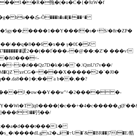
w�5gy��;����1��Y���f�s�+S/�8r�ZP�
��\��q�8��6 �x�� ș�0£�Z
~z�d��Qz7D�k�ӭ�`�.\QmU't7v��/
 0cM�QZ`ϫeCG�=���X�����2�`�J0�
.da8��}�;��`a b��,��?
�4���J ͎�ow��Y��w"^�2���� �-
��[�c��+�4�c�����ٯ[F��&�1��X�G�<��l�
]���f3��弜��/
�'z��a�d���t���1�