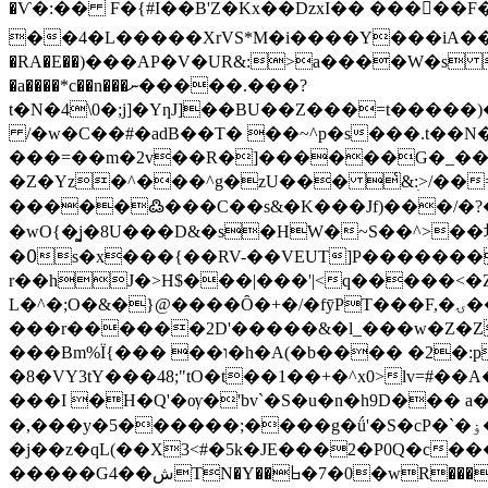
�Ѵ�:�� F�{#I��B'Z�Kx��DzxI�� ����ٰ�F�5�h8쐍M$��ݸ�T�VP��1����u�d�v?��
��4�L�����XrVS*M�i����Y���iA�
�RA�E��)���AP�V�UR&:>a����W�s ]Wd����ރ�o�Y�}0ZB�H��}���{����\�g� bu��
�a����*c��n���ނ�����.���?
t�N�4\0�;j]�YƞJ]��BU��Z���=t����
/�w�C��#�adB��T� ��~^p�s���.t�
���=��m�2v��R�
]������G�_���
�Z�Yz�^���^g�zU��� ͑&:ׅ>/��=�z���V��ҩ����5D5��+�b޷T
�����߷���C��s&�K���Jf)���/܏�?�p?��Z_}l:�(lp��5D��� ��Ʃ��f�1�&J��&0���<-
�wO{�͚j�8U���D&�s�H
W�~S��^>��圦�
�߀s�x���{��RV-��VEUT]P�������� ؓ
r��hJ�>H$���|���'|<q�����<�
L�^�;O�&�}@����Ȏ�+�/�fȳPT���F,�ۍ��x(��.�F�<�tƮy�w��7_
���r������2D'�����&�l_���w�Z�Z
���Bm%Ї{��� ��ו�h�A(�b���� �2�:p��P���m��j�G�@����
�8�VY3tY���48;"tO�t��1��+�^x0>lv=#��A�4�
���I �H�Q'�ѹ�'bv`�S�u�n�h9D��� a
�,���y�5������;����g�ǘ'�S�cP�`�ۏ�Ug�� �����,� ���|
�j��z�qL(��X3<#�5k�JE���2�P0Q�c
�����G4��شTN�Y��𐚆�7�0�wR���p�B�=Hw)������i�a�]�����Z��4�R���l�s_�/����dLgx2�ڦ�߹U�`&�BR��]7f�Ε/艁