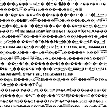
,L.W���¥ł�-
���?U� ϧ���s����^�,�H©ع�䨱
�c�gP�o+�RWtǖ&��w����=�h҄Tn�EG5� ua
�Y���i��y�⹷�#o��4���C�o���[o�z��j
o["��H��m�a#$��P4t�Д�fT.t�ж��IDO
���
�l�� �5v������ѻ6vY��jQ�p��T�ݰ����*r~�?
�� ��vcP�F�J��J��(���-kF-�p_diB:
3�H��_|����}����x�뉘
8o: v�U�Q�+Eb����F�N��קi�b9���Q�RR��~�r�/
a�C$%A���0yrLHY�@��c��Dp[��:�Q�
�{�� 9�F��U��t"�(��Q���R�S�����$H�ꁒ
�@zi19���pkEM&���d|Ǭ�� ��l���T�&
��:�TrȬ쇏
+7����Ts��(P��OWܼB��Fp[�GS���ё��Ha
c$���x ! ���Ɉ rW,��J�Riyqsd~�R�Re!7i
�O-닳S���K�57��̭�R���E˰m�R+�>�]Ӫ