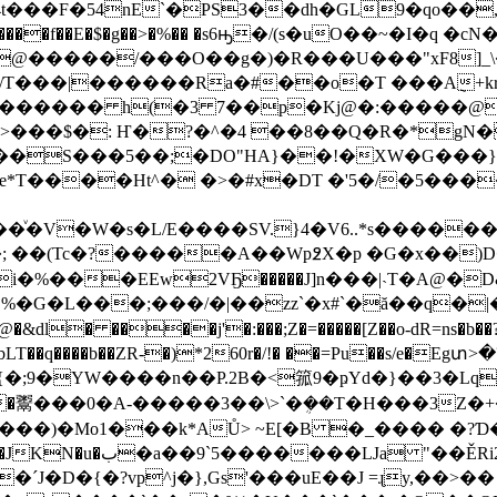
t���F�54nE`�PS3��dh�GL9�qo��
���f��E�$�g��>�%�� �s6ԣ�/(s�uO��~�I�q �cN
Q_�@�����/���O��g�)�R���U���"xF8]_
�/T���|������Ra�#��o�T ���A݈+k
d������ h(�3 7��p�Kj@�:�����@
>���$�: Ҥ�?�^�4 ��8��Q�R�*gN�
e*T����Ht^� �>�#x�DT �'5�/�5��
��ͮ�V�W�s�L/E����SV.}4�V6..*s�����
��(Tc�?�����A��Wp߶X�p �G�x��)D
i�%���EEw2VҔ�����J]n���|˴T�A@�D
%�G�L���;���/�|��zz`�x#`�ă��q�|
bLT��q����b��ZR-�)*260r�/!� ��=Pu��s/e�Eg
{�;9�YW����n��P.2B�<箛9�ҏYd�}��3�
�鬻���0�A-�����3��\>`�ܴ��T�H���3Z�
���)�Mo1���k*AŮ> ~E[�B �_���� �?Ɗ
�D�{�?vp^j�},Gs'���uE��J =ɻy,��>��