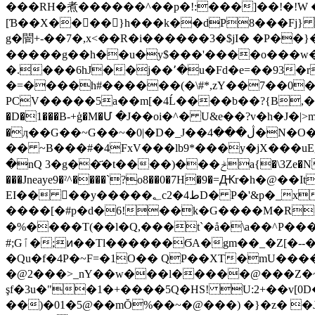
���RH�煮������^��p�!:���]��!�!W 
[Ɓ��X����}h���k��dP8���Fj
g�䦡+-��7�,x<��R�i������3�$jI� �P��}�3{�ٌj�ڲ ]�X-�h*V�
�����g��h��u�y$���'����o���w��3
�.���6hJ��j��՚�u�Fd�e=��93
�=����h#������(�\#*,zY��7��0
PCV�����5a��m[�4Ĺ����b��?{B,����sل7( P�e?�b^S `�|��G8�C�:�%�5��*-]�G�����{�zH��� ��{��g4�"qHM
�D�1���B-+ģ�M�Մ �J��oi�^� U&e��?v�h�J�|
�ӆ��G��~G��~�0|�D�_J��ڷ���4�N�O���������@�W�D�Ֆ�zIQk��w�>�}
�� ~B���#�4FxV���lb9*���y�jX���uEg
�nQ 3�g��҃�t����)���ݲa{�\3Ze�N$��]�^!�o3W����.[>V� D&���3���&�U�n�wJ�J������e�:��^���M�����|f!�����|n:�����[
���Jneaye9�ˀ^����`?o8��0�7H�9�=Ԫ
EI�� ��y�����؂c2�4طD� P�'&p�_x�������@�GAI�>�l ����w$�wH�p��8�]p<0l��\�3P!��>���i�1�2-�g/
����[�#p�d�6!��k�G����M�R
�%����T(��l�Q,���t`�å�\a��^P���m��ϖ�35[�����m�m ؝�c�4�揶��3
#;Gٱ�;ͷ��Tl������ϬA�gm��_�Z[�--��2)�M���u�������'�s���Ǐ���" 2 ����j_1��8D�@Ȭ-
�Qu�f�4P�~F=�1O�� QP��XT�mU����
�@2���>_nY��w���l�����@���Z�~�
şf�3u�"�1�+����5Q�HS! U:2+��v[0D
��)�01�5@��mŎ%��~�@���) �}�z� �J��q��� �i�?