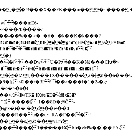
C4�����!3���X��FK���m���~����
�w���mE6-
F���?b����/
��-��%��|>�_�ʬ�+�k��K�k���?
i���ũ��`3��T�*�Z�^���y�j �
��Dw U�P:��K�Nߥ���CԽ�~
�"�kFK��tŻƮ����1X������ 2�;n��a���
�o�>�n�!
@x�)�� �io��w��d-|
E���R��u��u~_RA�F���!
��(��s,,Ʊ��yvLŗY
�vM%��֝.��ΈA-