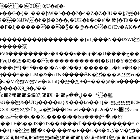
� �!3Ù 0;U�e[�-
��G�{�"���իW�^���?�^�Z�Z�JU��];7�H�+
�c�eՙ� ޵]�Tӑ���L���$v����$�*NĪ�c�W b�qG��Z+�
�F�Jj��������Ǯ�'�@��Q�O{Ēv�AK��~���
�������䆱
ck�V��j�K����s��#c�f�yo�*�Wv�ͭ�Ń}]�n��[�L˜�۸�X����������ږ��[��,Z���T�~=�4���er�;���|.�Y���,�ZF��x���ȘS���/
βSFyqU�2S�#3��x����������[�B}H�Y�Zͦ�K.
�|���^��L-M�&�oT&3����ՅK����Ѫ eo�J�
X�#�VZ)WVw�ʥTuf}��+�+���@�pi���
��X+�v�٢^�ܛ.�.]�K����Ҳ9
_9�,/��
ٵ[�i,�CM%�Z\�/䌱)��M7̃K�Me�RGn]Oͬ��;з֖׌]-
'�Zk��
���LF�\��dZ�7f3��d���(�ٕ��������͕�^n7
�9�Xک�M�f����F�����j�i�F ��uղ��Cs�e}ˮj-