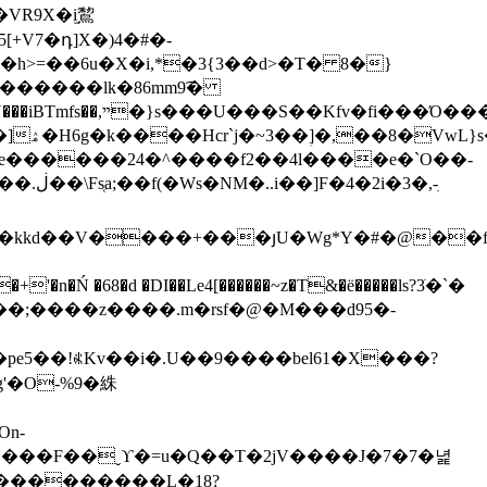
+V7�դ]X�)4�#�-
>=��6u�X�i,*�3{3��d>�T� 8�}
v������lk�86mm9͡�
���ѵ[S[Ju��:7Ш�M-
��k
3�,-ִ
��;����z����.m�rsf�@�М���d95�-
�pe5��!ꎶKv��i�.U��9����bel61�X���?
��V���������L�18?