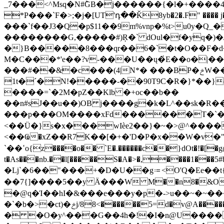
_7���<^Msq�N#݉GB�j������{�l�+����4
*P���`F�>;�j�[UT'դ��Ǩ8yb�2�.F" ���� j�
���`f��J3�Q�p$11��9m%vnp�%t>u0y�
��������G,�����#)Ŗ�` dOul�f�yq�)
�}B�����8���qr��6�`�t�O��F�
M�C���*'e��?v-���U��ų�҆E��o�|��
���#��&�c���(4|N*� ���BP�ݗW���S���5��;�DO"HA}��!�XW�G���}6�S�F��-�K׫�\j�A/���,]�c0
1t�ˊ�N!�����-��90T9C�R�}*��}
����=`�2M�pZ��Klb �+oc��b��
��n#sJ��u��)OB j����g�k�L^��sk�R�
���p���OM����xFd������T�`�; 
<��Ü�}s�x���wIѐe2��}�~�>@^����
<��Ҩ�xZ��R7K��[�+�'D�P�x��W�v�"
`��ߵo{z����o�� `E�.������c��}dOt�!�[�g@�&dl� ����j'�:���;Z�=�����[Z��o-dR=ns�b��?c���������ڧ�"��e�� \@%�n?
t�As���nb.��l[�����S�A�>�,����1���5#
�ǈ`�6��"���+�D�U��g⩴<O'Q�Ee��t
��7{]����5��y Ӓ���W M��n8�&O
�@q�Ί��hI�&���e���y�p�->u��~�~��
�`�b�>�ct)�ݗj/88<������5=d�v@A�����JKN�u�ب�a��9`5�������Ǉa "��ĚRi2/�����"P�8����?
� �O�y^���G��4h�!�I�n@U�����´J