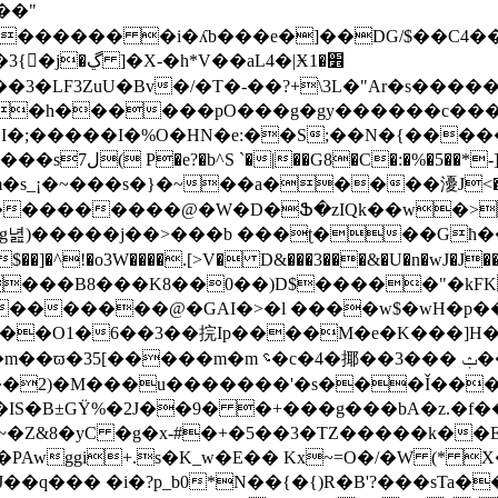
��"
} ������ �i�ʎb���e�]��DG/$��
�aL4�|Ӿ׾�1
�LF3ZuU�Bv�/�T�-��?+\3L�"Ar�s����
�r�h������pO���g�gy������c���
�I�;�����I�%O�HN�e:��S;��N�{����
�3� AF=�a��
>m�s_¡�~���s�}�~��a�����瀀J<�}���
녎)�����j��>���b ���ʈ���Għ���[
r�h�@��It���B8���K8��0��)D$����
��O1�6��3��捖Ip����M�e�K���]H�
��� ݑ���>.ũ�wTK� �X#eʹ�D�d�x�3�?
IS�B±GΫ%�2J��9� �+���g���bA�z.�f��
Z&8�yC �g�x-#�+�5��3�TZ�����k��
�PAwggi+.s�K_w�E�� Kx~=O�/�W (* X
p_b0*N��{�{)R�B'?���sTa����I���܏�/���1�Ѭ�b