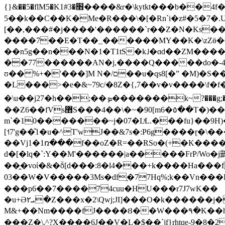
{}&��5�flM5�K׫�1#3����&r�\kytkt���b��4f������s�P!��[�働��Vc6�wj��5��Ӭ������VR9X�i̫鵹
5��k��C��K�Me�R���\�[�Rn`i�z#�5�7�.
[��,���#�j����'������`r��Z�N�Ks��
����7��E�T��_������MΥ��K�\zZӫ�CI�R
��n5g��n���N�1�T1tS�k˩�ɑd��ZM����6e�l����sD���F�U2gϭ�vҩ�=�:jj�����p��WY��
��77������AN�j,����Q�����do�-4z��������^6����L5=VU
ʊ�� %+�'���]M N�/ם��u�qs8[�ˮ �M)�S��vwf6'W�2�R�V���1��-}u87�bLO�e�[k��ue������24�^����f2��4l����e�`O��-
�L���>�e�&~79c/�8Z�{,7��v�v����\f�f�fj�S��f�3�����l�X
�\u��j27�h��;��ܤ�������k~?���g;�qW��$�Z���*;?�3��DvN�]<�By��$싈
��Z6��fVs޻S���4��\�~�90[m6�٥��T�)���n,U�f���L�V�XܬKzjs�2P^_�\Qw�F���kkd��V����+���յU�Wg*Y�#�@��f��lscc�Zܘ����]��������\g�H6�Y]M�O,mlot�8���YP�������nƞ.LfvR�-}p(�O]ߪ�ƨ��;�Rk��ʍ�Nerm��]_]+��7̡����By����TQ��p03��֖n�,�ު,5���|nwg��3F[Β�M��Au�dƌ������bTk�Sf*_��I���K���n6��V�Vuvr`7W4���]k1��������ɍRA��[�����
m`�10�������~j�07�LͯL.���fu}��9H
[˦7'g��̌1�u�^T'wJ��&7s�:P6g����ɽ�\������n����[S������Jvk�` U�g7
��Vj1�1ռ���f��oZ�R=��RSo�(+�K����ԭ
d�[�lq�`:Y��M'������|a�����FrP/Wo�
��̭�voί�&�ȭ[d���:8�l4���+k����Ha���f
03��W�V�����3Ms�df֚�77Hq%;k��Vn���Ferd9�05
���p6��7����74cuu�HU���r7J7wK��
�u+Әܝ۲�Z���x�2\Qwj;JI]���O�k������j�����T}`dm9y����v�t3���ucǜY�����On-
M&+��Nm����fJ����Ȣ��W���٩�K��h3cf�����B�J��w[F}���Y͵V榒F��͌�������F��ˬϒ�=u�Q��T�2jV����J�7�7�녍
���Z�\.^?X����6J��V�L�$��`jf}rhtqe-9�8