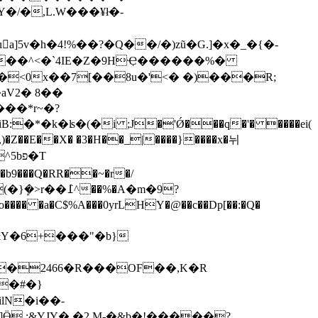
]5v�h�4!%��?�Q��/�)zũ�G.]�x�_�{�-
 v%��^<�`4IE�Z�9HҾ������%�
aV2� 8��
�*�k�ʪ�(�і ;J�'Ǿ���q�'� ����ei(
Y�6+���"�b}
(=��2466�R���OF��,K�R
lN�i��-
 ;&YJY�,�2 M-�&b�!�����?