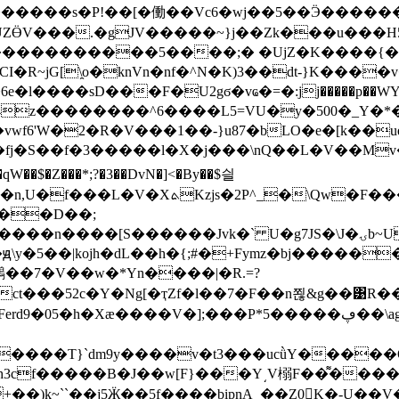
UZӪV���.�gJV�����~}j��Zk���u���H5[
����������5����;� �UjZ�K����{��h
~jG[\̯o�knVn�nf�^N�K)3��dt-}K����
�iBTmfs��,ײ�}s���U���S��Kfv�fi���Ό���kc+;c�[�SVyqe��m�X\5+s�����H�n�Uc��W�����
�y�500�_Y�*�]ۿ�H6g�k����Hcr`j�~3��ؚ]�,��8�VwL}s�6<�
�j���\nQ��L�V��Mv��.ڶ��\Fs̜a;��f(�Ws�NM�..i��]F�4�2i�
)��D��;
JS�\J�ۍb~U�+'�n�Ń �68�d �DI��Le4[������~z�T&�ë�����ls?3ֺ�`�
\y�5��|kojh�dL��h�{;#�+Fymz�bj�����
j䴒��7�V��w�*Yn����|�R.=?
ct���52c�Y�Ng[�ҭZf�l��7�F��n쬖&g��͹R�
�h�Xӕ����V�];���P*5�����ڥ��\ag'�O-%9�絑
�2+��)k~``��j5Ӝ��5f����bipnA_��Z0򣳅K�-U