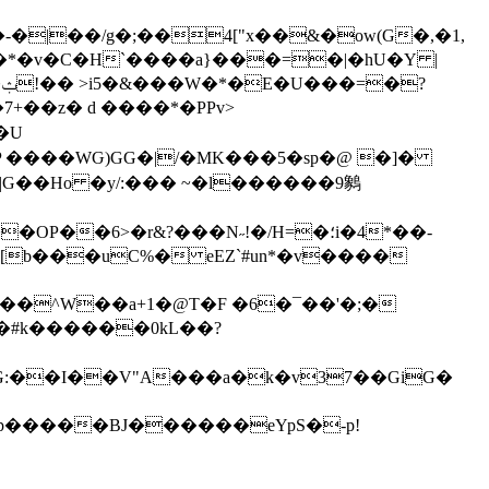
.�*�v�C�H`����a}���=�|�hU�Y |
?
+��z� d ����*�PPv>
�U
P ����WԌ)GG�|/�MK���5�sp�@ �]�
�6>�r&?���N˶!�/H=�؛i�4*��-
�^W��a+1�@T�F �6�¯��'�;�
��#k������0kL��?
.p�����BJ������eYpS�-p!