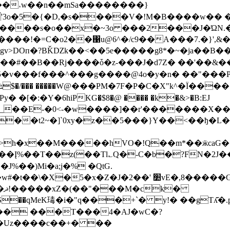
��˔w��n��mSa��������}
�y�����s�o�̀�x�~3o ���2���J�ΏN
u@6^�/c9��A���7.�}',&�ݑ!�� >i5�&���W�*�E�U���=�
п�?BǨǱk��<��5e�����g8*�~�ja��B��7
�3���#��B��Rj����ȱ�z-���J�d7Z� ��'��&�
�v���f���^���g����@4o �y�n� ��"���
�:�Y�6hіPKG�$8�@ ���� �k�&>�B:EJ
?_��E-�0<-�w�
���]��r'�������X���OP�
>h�x��M�����hVO�!Q��m*��ӝcaG��
x؇��Į%��T��z(��Tl؎Q�-C�b�?FN�2J
��)Mi�a;j�% �QtG.
vE�,8�����G:��I��V"A���a�k�v37��GiG�
��qMeK瑇�i�"q���+ˋ� y!� ��gTʎ҄�
�� ���T���4�AJ�wC�?
��Uz����c��+� ��