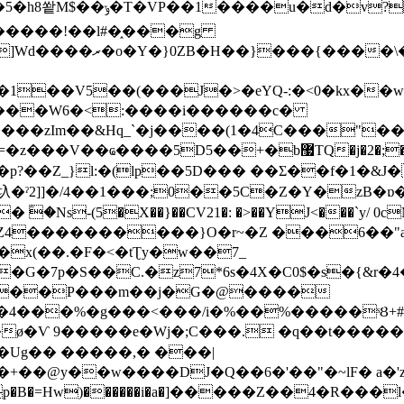
1��R�拖�(�u�C�{�9zW�f
�����!��l#�֑���g
ڪ-Õ���h�u�[�/��^�
�)�1��V5��(���J�>�eYQ-:�<0�kx��
�N���W6�<:����i������c�
��zIm��&Hq_`�j����(1�4C���"��
Q�j�2�;�7������\�谖2��(��Ґ���ޙ�@��:�Z'� ���v!
ˀ2]]�/4��1���;0��5C�Z�Y�zB�ɒ��
�Ns-(5�X��}��CV21�: �>��YJ<���`y/
Z4����������}O�r~�Z ���6��"ą��
�G�7p�
S��C.�z7*6s�4X�C0$�s�{&r
��%�g���<���/i�%��%�����ˢȢ+#Y��Wi�T ]q0��
�ø�Ѵ 9�����e�Wj�;C���. �q��t�����
���+��@y��w����DJ�Q��6�'��"�~lF� a