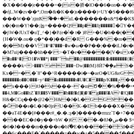
�X��6��|e����=�jo�挢�lO��6�on�-�'���r�ڼ�qi�<\9X�J��7׌��Fq�I:e��P�R21�Y�/�
�ήL.W�zv��*,Om�&�K��)s����)=UY�S���f6�
���W��`zjmҞޯ\��+� uL�������n&*$��K$nŮ
x�(�m�Y!��;놉=����Q9��p���Jƹ�����
�j\W�JUxT�uŢ_^�}�P.(e�ݳ� t� )8\+�U�h��(���%��� 0��D��w�c"��/�hJ�@�/�<0x��7[��8u�'<� �)���R;
{H�W�.ou� q�*��)��d�R G���%:�m����۳
�j�M):��Ѵ 1�^�7���~�w�ω��P��;���iǇ�r�u�x
�M7uĳ����hh��\:>�T�e�����[V�ux�yC
�u��^�]D1�W��*j ���"`tu��@���������:�r�������{�tK�'���G��ݗ��WҔ�YM J�;�S�����}�>u_J������,���,)�Z��E��X� �
����k=>���Ve���~Dw|��tM}8Ѝޓ�݆�7S��j)�ఒ�];G��>-�+ x��q�z�����V ]x��^5bפ�T
Kx�=�,�`8"��^R�����i�~�aeO�UG&eGII%Ҳ�G�+(
�������o��O���>y^���a�������s�U�C����p/K���ݗ���m���#�q������e�}��n���m�9<�~�~(�}ܾ�>r��߁^��%�A�m�9?
�x���}#J�x���~`�mԾ��%���=�I�.|r_���;�S�9t�؛�#�B�&������u�D$��o���� �
��4,M�Go��hZ´�R��$V����b��f�d]�)�\'� g���š�A^�!Q�
H&�CCq���@2�H&�J�L�GGS���
�Ǧ8��s�L�J�0jrɨU��K-�Eb����X��L���ވ
��aT4E��[#���r#_�.�.:ʂ�]�����rmzz`T�
�i��EC�d�y��+bW �)6 ��-�8J�ض�� $=;Q����jш1�W|"a��|~.��0NKS쪢8��(�vbO�K��(�#�}
�6�J����m�̢���o�bI߱�E�h����d�4�Z�
��6<���F�`�����=��w�+�5����ꛋ���tQ