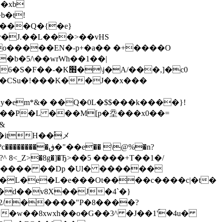
,�xb
�b�t!
\���Q�{�e}
r�J.��L���>��vHS
o�����EN�-p+�a�� �+����O
�b�5/\��wrWh��1��|
��CSu�!���K��J��x���
�y�em*&� ��Q�0L�$$���k����}!
��P�L ���M[p�坖���x0��=
&
�itH��֠メ
տ>�?^ 8<_Z>�8g�]�Ђ>��5 ����+T��1�/
Lq���� ��Dp �Ul� ������
+�L�e�L�e���Ot����c����c|�t�
�d��v8X��J�4`�}
 �w��8xwxh��o�G��3^ �J��1'ؐ�4u�