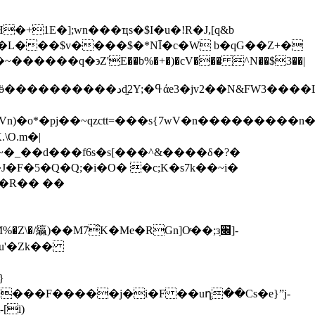
1E�];wn���ҵs�$I�u�!R�J,[q&b
���q�϶Z'E��b%�+�)�cV��� ^N��$3��|
\O.m�|
F�5�Q�Q;�i�O� �c;K�s7k��~i�
��R�� ��
}