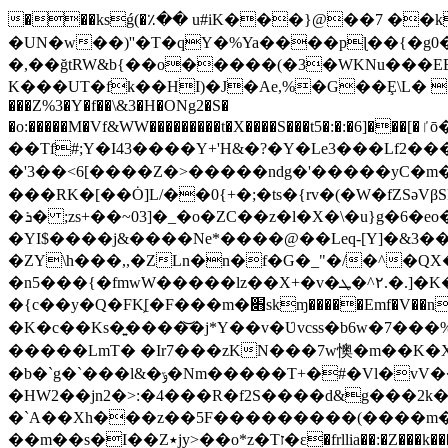
���ksǵ(�٪�� u#iK���}@��7 ��k
�UN�w��)''�T�qY�%Ya����pɭ��{�g0�
�,��ğtRW&b{��o�����(�3�WKNu���EE��%UW�h�]$�2��,�UK�k
K���UT�fk��HI)�J�Ae,%�G��Ȩ\L� 
���Z%3�Y�f��\&3�H�ONg2�S�
�o:�����M�Vf&WW���������t�X����S���t5�:�:�6]���[�ٵō���������ɭ�������:�{u1;���N��f&Wkӫ����������دd֦2Y;�ߟάe3�jv2��N&FW3����Lf�9�
��Tf#;Y�I43����Y+'H&�?�Y�Le3���Lf2
�'3��<6[����Z�>�����ndg�'�����yC�m�V6��������z�R���y��uj:�\�U����ح��Vn)�o*�pj��~qzctt=���s{7wV�n���������n�b�nV��;E
���RK�[��Ȯ]L/��0{+�;�ts�{rv�(�W�fZSәV
�ܪ� ;zs+��~03]�_�o�ZC��z�l�X�\�u}g�6�eo���c}��r��l�A<�2��;C�����ݕ�bln�R�j~�_��d���f6s�s[���^&����δ�?�
�YI$����j&����Ne*����@��Leq-[Y]�&3�
�ZY\h���,,�ZLn�n�f�G�_"�/�^�Q
�n5���{�fmwW�����lz
�{c��y�Q�FK͕[�F���m�׋skɱ�����Emf�V��no��Z#�����;�d�87;5��X+�4��ڸ��ݼ��+*�兡
�K�c��Ks�͍����͝�j*Y��v�Ʋvcss�b6w�7���%G��&�ՍDj����na}Ӽ���l.o��
�����LmT� �Ir7���zKN���7w懊�m��K�XXKݚՓSS󋵝ښ6�li��Dycwlv��AjU2o�VF3׍s~cmu
�b�`g�`���l&�ݹ�Nm�����T+�#�Vl�vV��rz#g��d�̣�Xa����\��&u���յ �n�6?
�HW2��jn2�>:�4���R�f2S����d&g���2k
�`A��Xh���z��5F���������(����m��3{7�f͹՛�K�� ��ԙ�R��U
��m��s�I��Z٭jy>��o*z�Tז�ɛ�frllia��:�Z���k���\y65�;�4=��,�<�����J��6����ǉh$a,�+�M�Uq� �c1���m-[i)