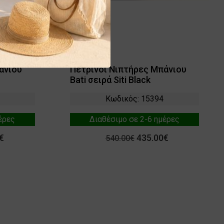
άνιου
Πέτρινοι Νιπτήρες Μπάνιου
Bati σειρά Siti Black
Κωδικός: 15394
έρες
Διαθέσιμο σε 2-6 ημέρες
€
435.00€
540.00€