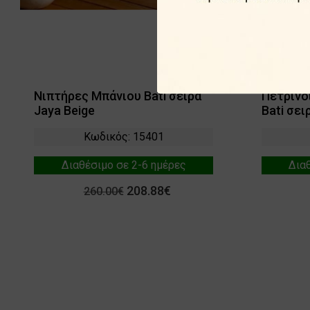
Νιπτήρες Μπάνιου Bati σειρά
Πέτρινο
Jaya Beige
Bati σει
Κωδικός: 15401
Διαθέσιμο σε 2-6 ημέρες
Δια
208.88€
260.00€