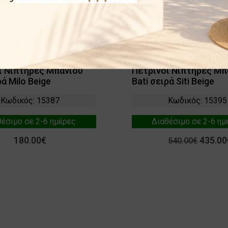
ι Νιπτήρες Μπάνιου
Πέτρινοι Νιπτήρες Μπ
ρά Μilo Beige
Bati σειρά Siti Beige
Κωδικός: 15387
Κωδικός: 15395
θέσιμο σε 2-6 ημέρες
Διαθέσιμο σε 2-6 ημ
180.00€
435.00
540.00€