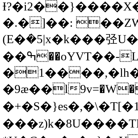
Ɨ?�i2��}����
�.�]��: ��Z
(E�ܿ�5|x�k���弪U�
��ߒ��oYVT��-L��{���b�y^-
�1����,�l
�9ӕ��l9v=�W��;�
�+�S� }es�,�\�T[�
���z)k�8U����TR