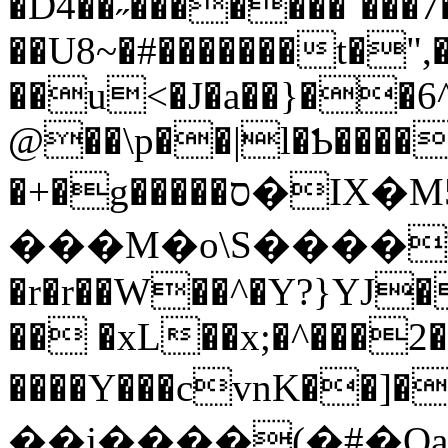
�D4��˶�������`���7
��U8~�#�������t�",
��u<�J�a��}��6^
@��\p��|l�Ƅ����
�+�g�����ס�IХ�Mڼ�7��5�+z�C!~:VN
���M�o\S����TG�sӐ
�r�r��W��^�Y?}YJ�
�� �xL��x;�^���2�
����Y���cvnK��]�l�����
��j����(�#�O