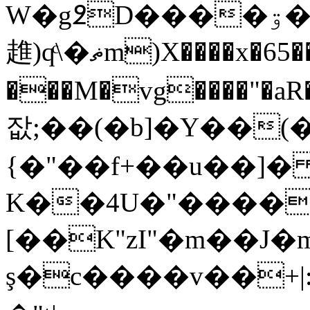
W�g߶D����ۊ�FH�3̡h
趡)qͨ\�ޡm)X����x�65��\DNpEJѷ�,Ä`+��p�u� TL��AB���HD�����kN����
���M�vg����"�a
잢; ��(�b]�Y��(�
{�"��f+��u��]�
K��4U�"����
[��K"zI"�m��J�m
ş�c����v��+|