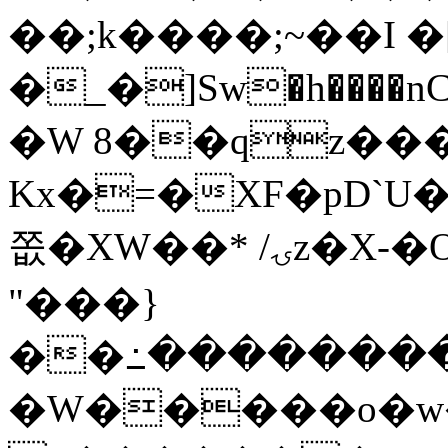
��;k����;~��I �[
�_�]Sw�h����nCݛ�)MS�[�]IƮ�Mߣ�
�W 8��qz����
Kx�=�XF�pD`U
쫎�XW��* /ۍz�X-�O�2L�rZ1�r���U
"���}
��߸���������
�W�����o�w