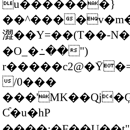
u�������}
��^����v�m����߅^�������P�����0��>�_Ûݯ���`�
澀��Y=��(T��-N�
�O_�߸��")
r�����c2@�Ȳ�=
/0���
���'MK��Qj�ĢI
Ƈ�u�hP
����:�F��U��