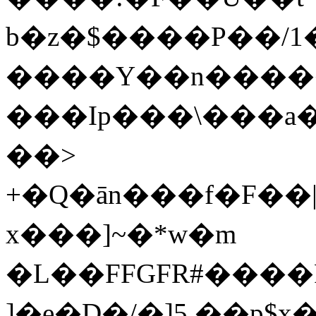
b�z�$����P��/1�L6
����Y��n� ���
���Ip���\���a��
��>
+�Q�ān���f�F�
x���]~�*w�m
�L��FFGFR#����R
]�e�D�/�]5,��p$x�