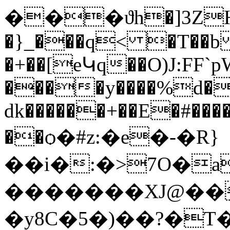
���ϑh�]3ZH�
�}_���q< �T��
�+��[eԿq��O)J:FF`p
����y����%d�<
dk������+��E�#��
��ѻ�#z:�e�-�R}
��i�:�>7O�a
�������XJ@���
�y8C�5�)��?�T