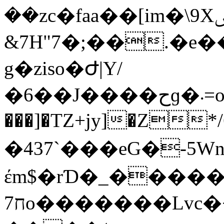
��zc�faa��[im�\9Xݭ*�Sՙ�]klg���L������ҎV[K-
&7H"7�;��.�e�
g�ziso�Ժ|Y/
�6��J����حɡ�܁=o�u����ʼvsG_�s
���]�TZ+jy]�Z*/
�437`���eG�-5W
έm$�rƊ�_����
ח7o�������Lvc�<��jj�rnw�Vn��