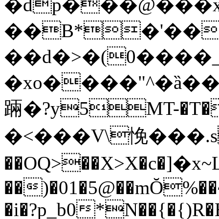
�dp���@���x}
��B*�'��
��d�>�(0����
�xo����"^�ȁ��p�"�L<
䠃�?y5MT-�T�
�<��� V\悗���.s
��OQ>��X>X�c�]�x~
��)�01�5@��mŎ%��~�
�i�?p_b0*N��{�{)R�B'