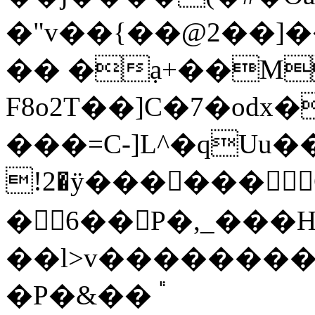
�"v��{��@2��]�
�� �ạ+��M
F8o2T��]C�7�odx
���=C-]L^�qUu
!2�ÿ������
�6��P�,_���HS
��l>v��������
�P�&�� ֕