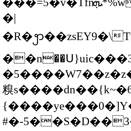
���=5�v�Tfnܞ*%wV�W�[�c��<�Q�R�Rj�n���\q8�tK-l(���%kP%Jr�f*�ي����g��k�:0�^m�ή/f����֭cmЮ�R�����Mul�0
�|
�R�ꩭ��zsEY9�\T
��n��Ս}uic��
�5����W7��z�z�
糗s����dn��{k~�
{����ye���0�]Y
#�-5��S�D��3�Zu:�ʔn�2{dkN�9