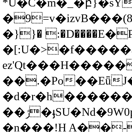
*U�C�m�_�բ}�sY
�9=v�izvB���(8��
�}}� :�D����Е�
�[:U�>�f�����aE�@���*�
ez'Qt���H����
��.�Po��EǖJ
�d�r�h�������{���������ފr�7
��ݬ�ֈSU�Nd�9W0p�Ń�e��1�K�&`��w�[�r���T�wZ�Ԉ&��W�g
�n���!H A��-