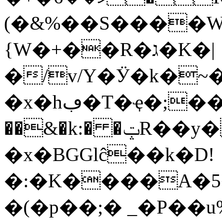
(�&%��S����W
{W�+��R�ג�K�|
�/v/Y�Ӱ�k�~
�x�hڢ�T�ҿ�;����Z�+�R_�A��P�$�z��\�y9�
��&�k:� �ݓR��y��S,[5�
�x�BGGlĉ��k�D!
�:�K����A�5�w͞(D3�G����
�(�p��;� _�P�