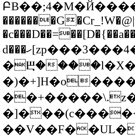
ԲB��;4�M�Й�����
�������G�C
r_!W�@
�c���D��=��[D�{��a��
d���ހ[zp���3���4�t@��[6�"loC�kF�lԉ�D���ݫ
�Ⰱ����l�X�
�)�+]H�o����d
��+�����\.z�
�]���(c����
��V��F��UL�