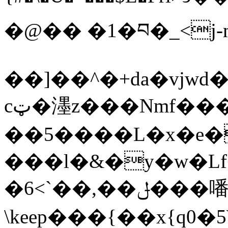
�@�� �1�བ�_<
��]��^�+da�vjw
cټ�濹z���Nmf������
��5����L�x�e�w�
���l�&�y�w�Lf�
�6<`��,��ݪ���噃
\keep���{��x{q0�