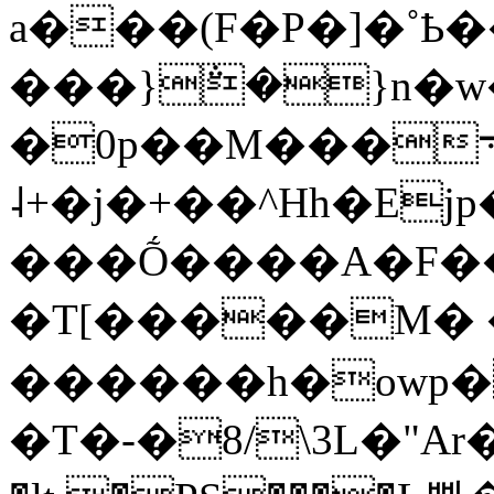
a���(F�P�]�˚Ҍ
���}݅�}n�
�0p��M���܋���9 ~�h�Ŗ�-
˨+�j�+��^Hh�Ej
���Ṍ����A�F��
�T[�����M�
������h�owp�
�T�-�8/\3L�"Ar