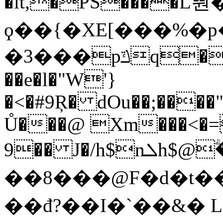
�lt,�PS����L뿬� ݨ�5"3.
ϙ��{�XE[���%�p
�3���pݿq����#���@�[�^���x��cP���r����eU�c���
��e�l�"W'}
�<�#9Ŗ� dOu��;����"L
Ů���@ Xm���<�=
9�� J�/h$nܠh$@ؖ��yM�7�y��r��`�!
��8���@F�d�t��*
��đ?��I�`��&� L�-