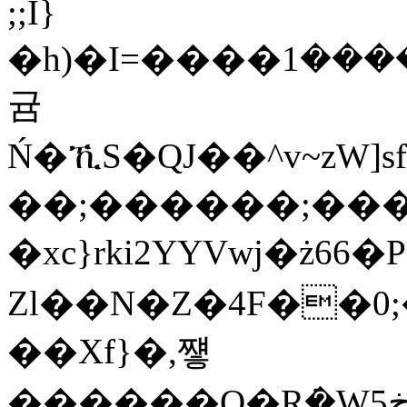
;;I}
�h)�I=����܆����1uc6������{E2��u���Y��[�/nX�ۙ���ܖ�h�
귬
Ń�ኺS�QJ��^v~zW
��;������;���
�xc}rki2YYVwj�ż6
Zl��N�Z�4F��0
��Xf}�,쩋
������Q�Rܿ�Wڿ5��]/l�V�׊�r��������Q��2dj&�$S3�C��+k���ᔙX�OY�+�W����̬1Cv�VK�s