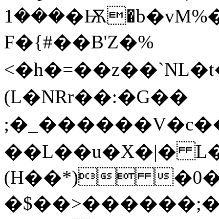
���1�Ѭ�b�vM%��֝.��ΉA-�Ѵ�:��
F�{#��B'Z�%
<�h�=��z��`NL�t�
(L�NRr��:�G��
;�_������V�c���EKQ�:ݡ����+���,�L�����XrVS
��L��u�X�|� L
(H��*) �0��Esګ�����+��TJj�
�$��>������;�