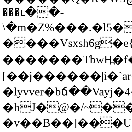
���ւ��-
\�m�Z%���.�l5
����Vsxsh6g�e
� ������TbwH߽�
[��j������|i�`a
�lyvver�bճ��Vay
�hJ�@�/~�
�v��B��]���U