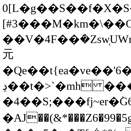
0[L�g��S��f�X
[#3���M�km�\��
��V�4F��݁�Zsw̜UW
元
�Qe��t{ea�ve��'6�s�;�͜�0�r��l��H� $3
ڍ��t�>`�mh ����dŨ/
�4��S;���fj~er�ܰ
�AJ��(&*���Z6�99�5