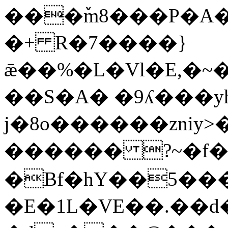
���ٚm8���P�A
�+ R�7����}
ǣ��%�L�Vl�E,�~�
��S�A� �9ʎ���y
j�8o������zniy
������ ?~�f�
�Bf�hY��5��
�E�1L�VE��.��d�