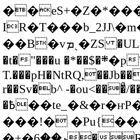
��eЅ+�Z�*���F��
IR�T���b_2JJ\
��B�vܡˎ�ZS �UL4t�L0\&�2���B�u
�t�"���u �*��$�܍�p? ̆�En
T.���pH�NtRQ,��Jb�
r��Sv�b^ -�ou<���ͣ
�߿��te_�&�r�ҥP�������ʅ+�q��{yVZZH�ٚ^[�x�[-
���!� �Pu{�
�+�ޅ��6�R� �4B|