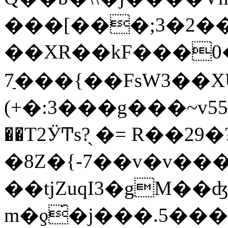
���[���;3�2��
��XR��kF���0
7ַ���{��FsW3��X
(+�:3���g���~v558��`�p�7�ƭ�lm.�686� 
��T2ӰͲs?̖ �= R��29
�8Z�{-7��v�v���
��tjZuqI3�gM��
m�ƍ́�j���.5���