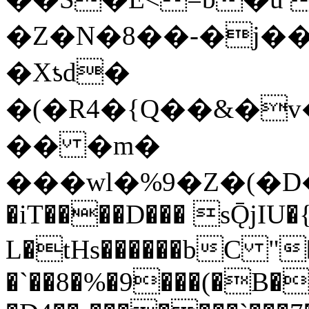
�Z�N�8��-�j�
�Xƾd�
�(�R4�{Q��&�
�� �m�
���wl�%9�Z�(�D�nXf�Wm�j�
�iT����D��� sǬjIU�
L�tHs������bC "�#ި��ݚG�\imЎ]
�`��8�%�9���(�B�