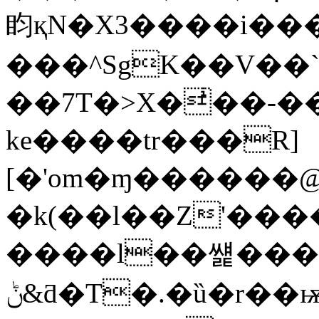
盷қN�X3����i���
���^SgK��V��`
��7T�>X�ͥ��-
ke����tr���R]
[�'om�ɱ������@
�k(��l��Z'�
����l��썙���
ݨ&ƌ�T�.�ȕ�r��ѭљ[Ë��$;И��*k���B� .nՖ6J�[��\ީ�W֬[;N�F�7��k[I�`��1����֔�]˯��.��4��˹fzs�n�J������|