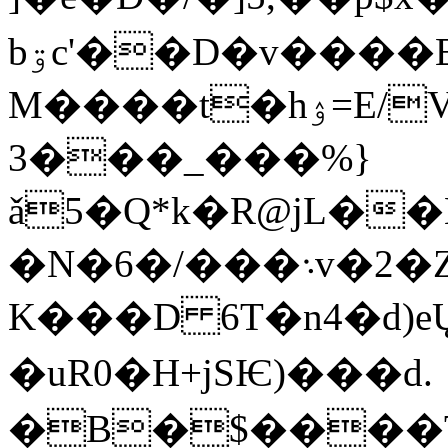
bۊc'��D�v����E#Ƽe񍄩����,��8-
M����t�hۉ=E/V�l�L�ۨ+�ǋ�
3���_���%}
ǎ5�Q*k�R@jL��Lhj������)
�N�6�/���܈v�2�ZJ�OL�c-ö
K���D 6T�n4�d)eŲ�44�ؚ�����
�uR0 �H+jSѤ)���d.
�B�$����