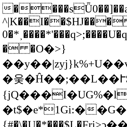
����sǕ0��]��a
^|K��I��$HJ���
0�*˲����*'���q>;����
� �O�>}
��y��|zyj}k%+U�
�웆�Ĥ��;��L��ՒS
{jQ���I�UG%�l
�t$�e*1Gi:��G
{#�\�U�*���$L�Fri