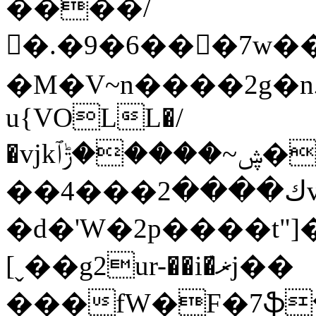
����/
�.�9�6���7w
�M�V~n����2g�nۦu�|P\H5�|jqa��3Ʀ4�6�\0.۷�eKY�}#5�r{�@�Z[^3v�d����3�Q%7�&�ݪ�ǖ�-}8�^^�ܙ*���Z.usa-
u{VOLL�/
�vjkڜ~�����ݱٱ��Uɼ�Z��0v����՝lk��[/
��ك����2���4v�j;���B�vS��n��Z�Y;�Y5����}3��3�6c���~vre?
�ԁ�'W�2p����t"
[ˬ��g2ur-��i�ޜͬj��
���fW�F�7ֆ