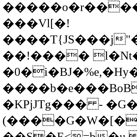
�����o�r���
���Vl[�!
����T{JS���j"
��!���� l�Nt
�0�i�BJ�%e,�Hy
����b�e���BoB
�KPjJTg��� - �G
(����G�W�[�(
��S�E<=b�u -