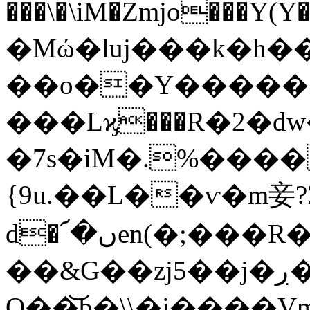
���\�\iM�Zmjo���Y(Y�[���
�Мώ�luj���k�h��Vn��
��o��Y�����
���Lϗ���R�2�dw
�7s�iM�.%����
{9u.��L��ѵ�m妾?Z\��
d�՜�ںen(�;���R��Mu4�-
��&G��zj5��j�ڔ���r+��mzwP�oTɜ=�Z�I�r���9�Vk3Õ�^e�ʦ�
Q��͝b�\\�j����V