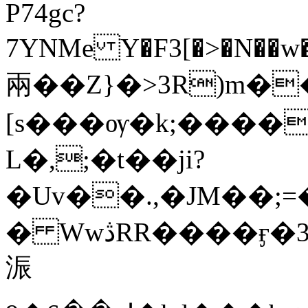
P74gc?
7YNMe Y�F3[�>�N��w�
兩��Z}�>3R)m��
[s���ѹ�k;����
L�,;�t��ji?
�Uv��.,�JM��;=
� WԝڎRR����ӻ�3��b.�Z��f259UY[N^m��k��9�L�en\�1g�v�3ū�[K��ʲ�S,
浱