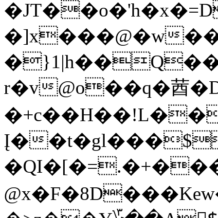
�JT��o�'h�x�=
�]x���@�w�
�}1|h��Q�
r�v@o��q�莤�DI݋�_�
�+c��H��!L��
Į��t�gl���$
�QI�[�=.�+�
@x�F�8D���Kе