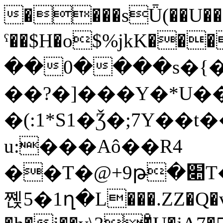
����sǕ(��U��a
ˤ��$H�o$%jkK���
��0����s�{�
��?�]���Y�*U��
�(:1*S1�Ǯ�;7Y��t
u:���Aô��R4
��T�@+9թ�׊T������]$:�J]V
쪥5�1ղ�L���.ZZ�Q�