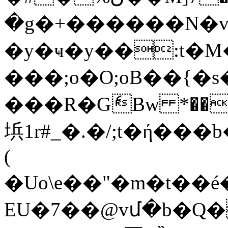
�g�+������N�
�y�ҹ�y��:t�M
���;o�O;oB��{�s�)���_�O�ۯ�{�W�{�
���R�GެBw *��'
㙃1r#_�.�/;t�ή���b�
(
�Uo\e��"�m�t��é
EU�7��@vմ�b�Q��H`