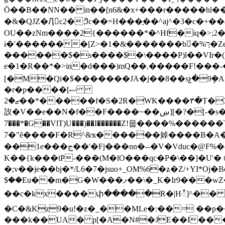
Ō��B��NN�� in��[n6&�x+���r�����hl��QHΥ�k�[�rck~qq3�J�v.kV��B*v0��%��M=
�&�QJZ�Ӆٍc2�ާ;Jc��=H���ֲ��^aj^�3�c�+��a
OU��zNm����2{������*�^Hf�iq�>;2�XۍD�����yme�@S�ǫ� [ѣ��B3��0+/��L#��o��K
ɨ�'�������[Z>
�1�&�������b�ٌ%ך�Ze�@�� k��Vi�,�K ��x��]Qה��by�����H��c��F3�% �lq~�fKe}|
������$�s����$�\����P)l��VIr�(
e�1�R��*�>in�d���)mQ��,�����F!���-
[�M�Qi�$�������JA�j��8��sչ�9ܾ�A���vs}y.c�*��#����D�
�r�p��ޞ]��
��ޒ�2*�����f�S�2R�WK����٣�T�3�Ʋ;]Xڟ+�V6ҙ��v^��/n��r\��BnCY.���v�����.������F'�e}Xn4�YR�M�o�7W��Fb����fG�J+��ښk�HS���
䚺�V��e��N�f��F����~��ښ][�?�[-�s���qt01��QK����&K�F=�^,D���nas��Րֶ��\HK[���H͖�s�|��o& ���b�p8f-,
7���*�G��VlT)U���)��I������Z!뭅����%��
7�"ȇ����F�R^&ҡ������婥����B�A�
��1e���ج��'�Fj���nn�--�V�Vduc�@F%�&S;���bnuKo�'곇�{ƪ^���Ǚ�tP=�Ei�(��?���B#���[��v,>;W�Ȯǖꍆ�?\V�h6��s�-���
K��{k���tP-���(M�lO���qc�P�\��]�U'� 
�;v��je��bj�*/L6�7�jsuo+_OM%6�ʑ�Z/+YI*
$��Eu��m�G�W���ފ��\�
��c�kx����փ�����R�|H᭰]^�� ��k� ���0M]��Mz
�C�&Kz9�u!�z�_��MLe�:��= ��
���k��UA� p[�A�N#�JE��I���~u