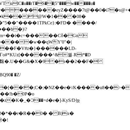
�{�y�������eyZ����7t@��0�i7�ɤ@
��k��)@W�1�� �08�
"5��"����1TPkCe}:�FD� ����/
��b�)\?
}m=��i�c=�����Cȭ�Gn
���w��qWܵY'0"�|
���F�V#z�}������LD-
'WM�b$7䴲�.U��G&�X�9 �s��2��F�
!�!