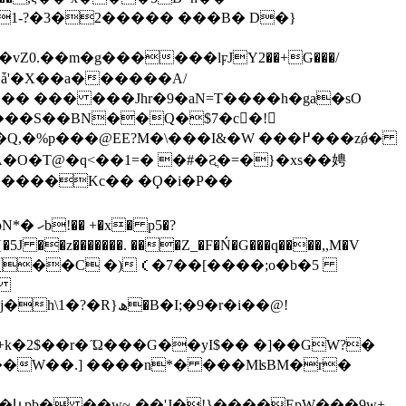
1-?�3�2����� ���B� D�}
.��m�g������lϝJY2��+G���/
��� ��� ���Jhr�9�aN=T����h�ga�sO
���S��BN��Q�$7�c�!
p���@EE?M�\���I&�W ���߂���zǿ�
O�T@�q<��1=� �#�Ƨֳ�=�}�xs��娉
������Kc�� �Ϙ�i�P��
 p5�?
k�2$��r� ̋Ω���G��yI$�� �]��GW?�
ևpb� ��w~-��'J�!}����EpW���9w+