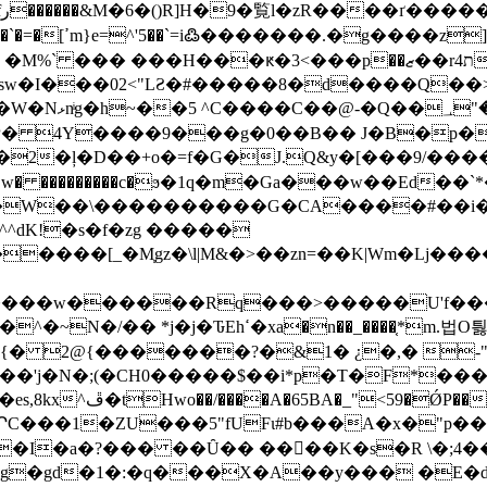

�a�Z_�����A�/
���
sw�I���02<"LƧ�#�����8�d����Q��>
3��dRa�艤
P� 4Y����9���g�0��B�� J�B�p�
w� ���������c
�ϧ�1q�m�Ga���w��Ed��`*
��W��\����������G�CA����#��i��
^dK!�s�f�zg �����
����[_�M֧gz�\l|M&�>��zn=��K|Wm�Lj��
O틣�)b��8�� q궾pNQ�q\δ1��q����K���
{� 2@{�
������?�&1� ¿�,� 
�R�A'�N%r)f����;�?
C���1�ZU���5"fUFι#b���A�x�"p�
�I�a�?��� ��Ȗ�� ��򀘗��K�s�R \�;4�