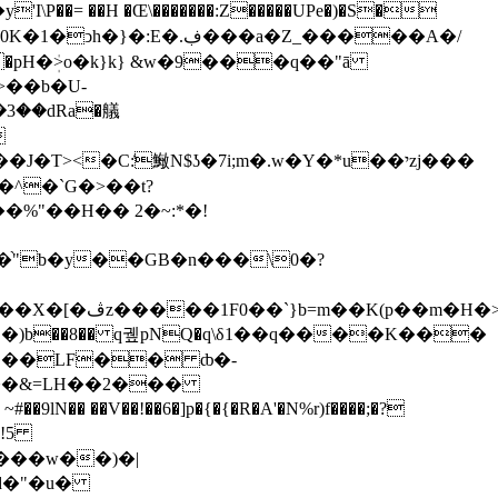
���ꎣhw$MG��Q8�Bh�_|Rz- �M%` ��� ���H���ԟ�3<���p��ޒ��r4ת�pH�ܲ>o�k}k} &w�9���q��"
ā
��b�U-

�^�`G�>��t?
%"��H�� 2�~:*�!
��֨"b�y��GB�n���\0�?
-"��LF�� ȸ�-
�!5
���w��)�|