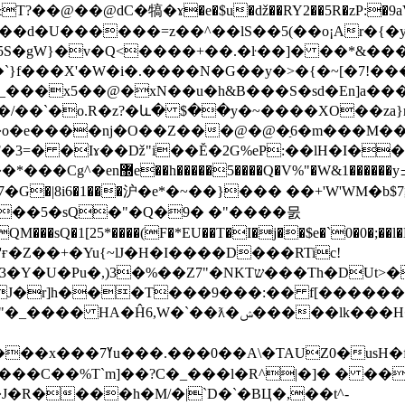
���b��d�U������=z��^��lS��5(��o¡Ar
5S�gW}�v�Q<����+��.�ŀ��]� ��*&�
`}f���X'�W�i�.����N�G��y�>�{�~[�7!���
�_���x5��@�xN��u�h&B���S�sd�En]a���
/��`�o.R�z?�և� $��y�~����XO��za
i�o�e����ǌ�O��Z���@�@�ַ6�m���M���
3=� �Iɤ��ǅ"i��Ĕ�2G%eP:��lH�I�
ѩ8!�6<�7�G�|8i6�1���沪�e*�~��}��� ��+'W
�F���5�sQ�"�Q�9� �"����뭀
W�'ғ�Z��+�Yu{~lJ�H�I����D���RTic!
��r�R��0� � B)x�
�C��%T`m]��?C�_���l�R^|�]� � ��