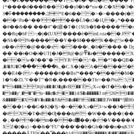
�z<�E��������YL�o�^�u]�9����*Fg�9�~�/>ҹ�8�i�P����DT�
{*����d���R��O��yI�b�*uw�.C�X�Ͽ
ݣ��������؆�3*E�6�� �>�>����(��7x�b, N ��9.d��l98�A���|
��^Pa�^��'����Ĺ9�z3�1Ų�ؾ*����u����F�~ߣj2�?qƠo�.��E����U[��3ׂ�׊�N���ul; R&?�^t���+���sMS[2:�5��a;/
�#��&�� ���#"�i疲�T�{{SUh�$�����܊�ǌ%`��g�;5V�S��N�_���(�*
��Rq�bF:>;�j�[UX'����è�mLvza��.F"�����j�5
�Nk�9l%������Y��M���K��q w���:?��73N�75,oI
n��v�@��j�x /�5���\_�lt���� � 
��`��t�O�i�UT[�J�߾@�@8�a������X/|���G\%&���}����K�`��2G5,�2�"ޛ����4Ԭ.B�rR"2�0Jx��n�jV<mX
��w�?��"� YR^�;^�, �*?��QB�� 
,�J�JU�Օ���'���k_�C.X�]�A����
��E4�{:/~�����#��Bs!*���*����M�
1�%�ZL'V��T"'�R�,������Tfe=��J%z ܄5��"�G�b��1��夋XI̩-h�jD!�*sD�0c����>�=�� ʆ���<����s�ψ�CU0�>� ?
�*v���,#@u��:�O�g�vB��`Êܷ-;Xؗޣc
�iT�x�r��C
� b��y'ˎ��"�u~��ư�c���}d/$�s�����3 m26}�
&����;�Xh�V�u��r�J!&S�u��F9ǘ��2��IEIW���
���1+��G�KĮ�Ђ>�>��X.s� 3>w��3�
�#X�T�d�Ƣ���dp' �W��.���{���
�ٶ���I�m���o߼��y�r�V����/������<9UƼ��X W���[ϭ�N��s�8lg�}v��ĒX�S�\��y3Br���?
XZ�[�a}>��&�°FU"���'��h�Gh�J��u�ӎK5Vܕ!S�a����n�������]ߗ �+��!�?F�B�}
�����ÃTF��`֟���h}d (H��Š����K�)��5���H