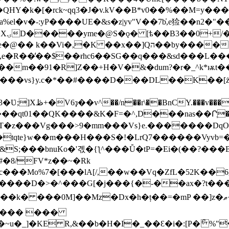
y����=�7's�S�ٹ]u���J�F���őX.�V+�������͝��FA*֖����k����r<9�&����e��
%el�v�-:yP����UE�&s�z|yv"V��7b҆,e猃��n2�"
�^}
,e�R��̒��$��ɍhc6��SG��q���&sd���L�
��m��91�R]Z��+H�V�&�dum?�r�_^k*ѭt�
��DL��K��[ż��ڜO�F��<�RO���je|uGo���S�x:3��mە��j�
�� ��T�z���Vg���>9�mm���Vs}e.�������Dq
tqte}w��m���H���S�!�LrQ7������Vyvb=
#�8/FV*z��~�Rk
Oj�Bc���Mo%7�[���lA[/,��w��Vq�ZfL�52K��
_K�Ir9���wZ����D�>�^���G[�j���{
�-��ax�?t��
�Dx�h�ț��=�mP ��]z�ޠ�=B�0����L�d�|�� ����E4|
p���� ���
�_]�KE R,&��b�H�I�_��Ԑ�i�:[P�ޯ %"�