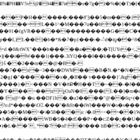
�I%�PH��V5v@�94��7ͷ�s�7g� i�%�[�Tٙ)
��5�m���}]}YNۃ%>�q����*�¢�YpvH����Y���؇X|8������
�����=!L��1^�M���7u��h��1�b�
Ml���91�έgVR��������������G��C̓�
 �;�:��Z$}
I�](��i�W���1(���˔3iYQ���I��k����z 
!}ŝ � �2��m��@�B�-
���7�̀�x�~3��r�DWM���B�̏N.�*�N�
�!��>iU�&����*e'��[q'm�9���yj�쵹
� �!��g��p��������)��/ۿFz=����}�<���N �V�#Ք�H��T �~��-
�f��
Y���=��nչOaN�0,���(L��]�m�e
 fs@^� �u ��DF{h�,�a3����"@��6q+(
�K�-
y�M�^�\�58�� �a: /�.0<<�=��}W
#�)�L�/ �`_*�7�nF:�!��� h
B�G�0���