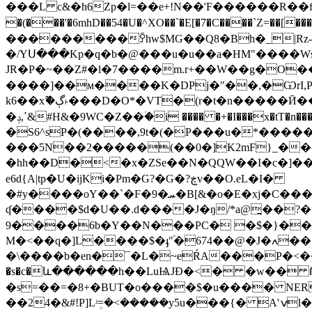
���L c&�h6Zp�l=��e+!N��'F������R��fر������&M�6�()R]H�9�覧l�zR����ґ�����y'I\P��= ��H �Œ\�������:Z�����UPe�)�S�
�(���'�6mhD��54�U�^XO��`�E[�7�C����`Z=��[����`�=�[ߴm}e=^'5��`=i߷�������.�g����z]0K�1�ͻh�}�:E�.ڣ��
���
�/YՍ���Kp�q�b�@���u�u��a�HM"����W
JR�P�~��Z#�l�7����m.r+��W��g�O��W�Nޅnͥg�h~��5 ^C����C��@-�Q��؀"�
����]��м����K�DPj�"��,�ѠrI,
k6�
�xޫ�ڳ˫���D�O*�VT�(r�t�n�����Ӣ��2�ļ�D��+o�=f�G�Ј.Q&y�[���9/�����J�T><�C:͑䲄N$ʖ�7i;m�.w�Y�*u��יzj���
�ߴ,ݚ&#H&�9WC�Z��۠�i ���� �+�I���x�tT�n���
�S6^sP�(����,9t�(�P���u�*���
���5N��2�����(��0�]K2mF}_��^
�hh��D�<�x�ZSe��N�QQW��I�c�]��
e6d{A|tp�U�ijKi�Pm�G?�G�?ڿv��O.eL�I�
�#y����oY��`�F�9�ܚ�B[&�o�E�xj�C������w������Rq���>�����U'f����X�[�ڤz�����1F0��`}b=m��K(p��m�H�>�K��{��!
ʠ����$d�U��.d����J�ŋ/*a@̪��?��^�~N�/�� *j�j�ԎEhߵ�xa�n��_����֤*m.법
9����6b�Y��N���PC� �$�}��
M�<��q�]L��
��$�ֈ"֜�674��@�J�ߍ����'j�N�;(�CH0�����$��i*p�T�F*����&=LН��2���
�\����b�en�¯�L�~eŔA���P�<��es,8kx^ڦ�tHwo��/����A�65BA�_"<59�ǾP�� ~#��9lN�� ��V��!��6�]p�{�{
�s�c�և������h��LuѨJĐ�<� �w�� Ր
�s=��=�8+�BUT�o����$�u���� NER
��24�&#!P]Lʴܴ=�<�����y5u���{� A'ݍl�g�gd�1�:�q���X�A��y��� �E�d�"�u�