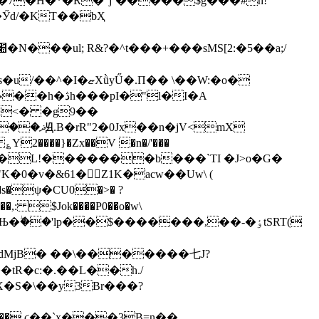
Ӳd/�KT��bҲ
П�� \��W:�o�
þ�<� �g9��
���}�Zx��V �n�/'���
Ί�L!�������b���`TI �J>o�G�
�v�&61�󕻱Z1K�acw��Uw\ (
�,: $Jok����P0��o�w\
�`�Њ�ۖ��'lp��$�������,��-�ٶtSRT(
dMjB� ��\�������七J?
tR�c:�.��L��h./
���F��,ϛ��`x���3B=n��