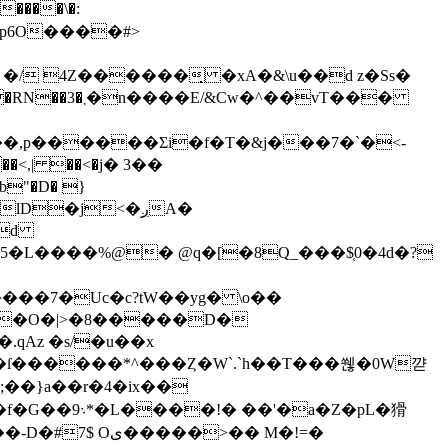
����\�:
��,p������Ʃi�f�T�&j���7�`�<-
"�D� }
D�j<�ږA�
�7�Uc�c?tW��yg� \o��
�Տi[�;��}a��r�4�ix��