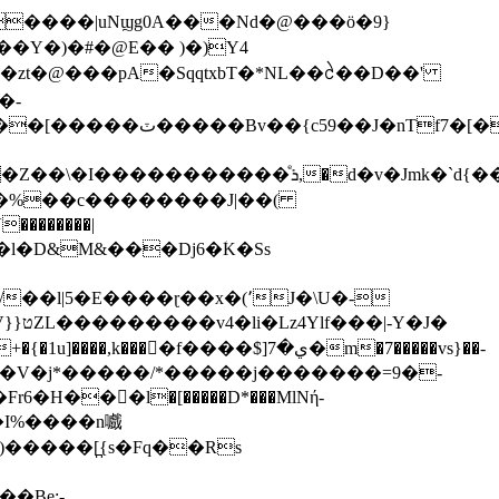
������|uNϣg0A���Nd�@���ӧ�9}
�zt�@���pA�SqqtxbT�*NL��ᩱ��D��'
�-
���-D���v��v+EI"јOl$撉
�AA�[܏�I���6:٘]OOL�/6���JD�Ԛ{#��
�w�%��c��������J|��(
����l�D&M&���Dj6�ؘK�Ss
}�+�V�j*�����/*�����j�������=9�-
6�H���ٍl�[�����D*���MlNή-
��I%����n嚱
�����[̪{s�Fq��Rs
�Be;-