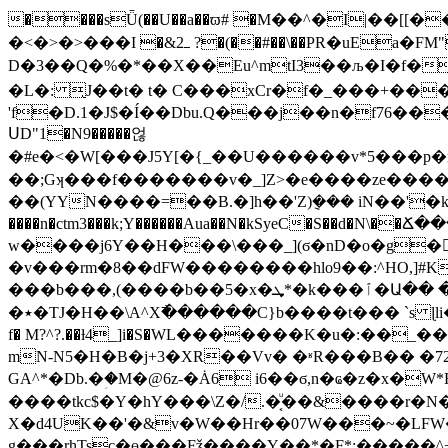
����sǕ(��U��a��ϖ# �M��^�I|��[
�<�>�>���I �&ߺ2 ?�(��#��\��PR�uEa�FM"*D7�9��%q2�����I���� �bRŜ�4��Y�)�#�@E�� )�)Y4
D�3��Q�%�*��X��Eu^mtI3��љ�I�f�
�L�: ̨J��t� t� C���хCr�f�_���+��
'f�D.1�J$�Í��Dbu.Q���j��n�f76����lc/5�PW�Fz�a��WR����������HfW��[��
ՍD"1�N9�����얺
�# e�<�W[���J5Y[�{_��U������v*5���p�m�'�r+�:��1�7��r5��M
��;Gʞ���f�������v�_]Z>�e����ze����
��(YY܏N����=��B.�]h��'Z)݈��� iN��'�k.x���R�`=����_����ݒ�j6�Tle)����_UV��������|
����n�ctm3���k;Y������Aua��N�kSyeC�S��d�N
w����j6Y��H���\���_](ϭ�nD�o�g��
�v���rm�8��dFW��������hlo9��:^HO,]#K׎7�Fw�+Gd�5,O����z-^Y�<ԧ�J�af�:<��_[/��l|5�E����ɽ��x�(٬J�\U�-
���b���,(����b��5�x�ܜ*�k���ٱ�Ա�� ������I�;�摙/���F[���L�eF��J��ݕ<�����V}}טZL���������v4�li�Lz4Ylf���|-Y�J�
�٭�TJ�H��\A^X߯������C}b����t��� ˋs ɭli�)W������n�@G&K+c����kז�ݭ�����F%+�{�1u]����,k����f����$]ي�7�m�7�����vs}��-
f� M?^?.��ƚ4_]i�S�ԜL�������K�u�:��
mN-N5�H�B�j+3�XR��Vv� �ʶR���B�� �72S�
GA^*�Db.�ؚ�M�@6z-�Ȧ6 i6�
�ϭ,n�ҩ�z�x�W*
����tkc$�Y�hY���\Z�/.�͔ͧ��&����r�
X�d4UK��'�&v�W��Hr��07W���~�LFW����
g���rhTsc�ɵ���Fǯ����Y��*�F֦*;�����