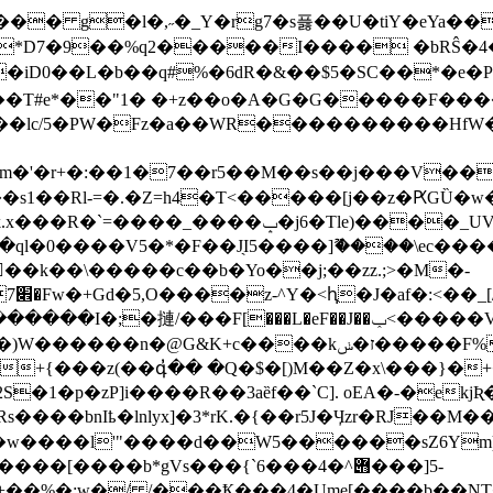
[���� g�l�,˶�_Y�rg7�s픓��U�tiY�eYa
�iD0��L�b��q#%�6dR�&��$5�SC��*�e�P
��T#e*��"1� �+z��o�A�G�G�����F���
���ٽ�����Bv��{c59��J�nTf7�[�������`�6��r";�H�\c>�M&��l����Nn$��Db�9���\�
��s��j���V���Z��\�I�����������ͤܪ,�d�v�Jmk�`d{����W�*K
�s1��Rl-=�.�Z=h4�T<�����[j��z�ԖGȔ
\��Ճ���ql�0����V5�*�F��J̖I5����]ޫ����\ec
ٍ�k��\�����c��b�Yo��j;��zz.;>�M�-
_��+{���z(��գ̓�� �Q�$�[)M��Z�x\���
1�p�zP]i����R��3aȅf��`C]. oEA�-�ekjƦ�Fr
Rs����bnIҍ�lnlyx]�3*rK.�{��r5J�Ӌzr�RJ��M
N�w����l'"����d��W5������sZ6Ym)
[����b*gVs���{`6���4�^݋���]5-
^+��%�:w�/ /���Ҟ���4�Ume[����b��NT�