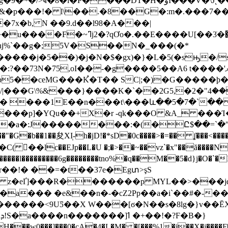
H�ۆI���V�\J˛��7�H�*�R�"j`�����$g���#h!
�&�p���!� l\��.�8��G�:m�.���7��
��)�j�N�$�gx)�}�L�5(�sԣ�/s�u/��^�I�ޏXǜyŰ�.
��-�g����5��A6 t����'ލ��h�ڎh���pI�"l�I�A
Dp5��ceMG���K֩�T�� SC|;�)�G�����
���1E��n���t\���և��5�7�`�� ؏Y2�
����p]�YQu��+X�r -qk���O &A_ ���
�a�:J��������:�(�Ը$��=`�"K�0
( 󍷾��lc��EJp��L�U �;�>��~��vz`�x"��ă����N�
l������l���������6g��������tno%�q��M��5�d}j�O
*!㩪80r��!� ��=�t��37e�Egտ>şS
 z�eҐ]���R�������p MYL��>���j
a��� �e&��n�-�cZ2Pp��a�i`��#�-���
���w0���]���0�cA�4�L�M� �[���%1�j��X�j�