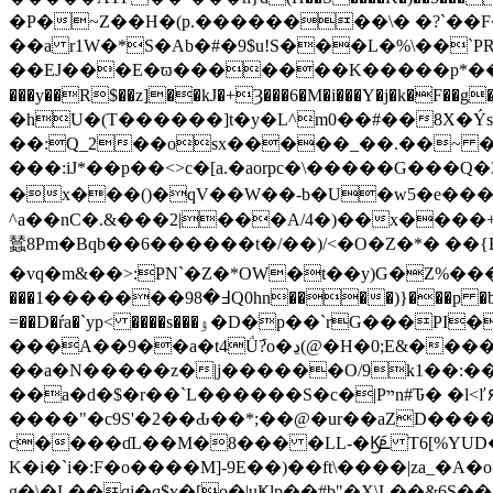
�P�~Z��H�(p.��������\� �?`��F
��a r1W�*S�Ab�#�9$uǃS���L�%\��
��EJ���E�ϖ�������K�����p*����
���y��R$��z]��kJ�+Ȝ���6�M�i���Y�j�k�F��g�ھ�^�d�U�o�,z���(i���܇�Xqϑ!��%�L]Rʘǡ'�X��a������A
�hU�(T������]t�y�L^m0��#��8X�Ýs
��:Q_2��osx�����_��.��~ �p
���:iJ*��p��<>c�[a.�aorpc�\�����G���Q�39
�x���()�qV��W��-b�U�w5�e����{
^a��nC�.&���2|���A/4�)��x����+
蠺8Pm�Bqb��6������t�/��)/<�O�Z�*� ��
�vq�m&��>:PN`�Z�*OW�t��y)G�Z%������#��A
���߃�98�������1Q0hn����)}���p �b6WJ]H`ddR�[ �#>�DH��8��YAL�]dt�9����GD��\z{�5J ��z�������. ���Z_�F�Ń�G���q����,,M�V
=��D�ŕa�`yp< ����s���ۉ�D�p��`rG���PI��g܁g�/\q�qi \;�)��e�>��;�IM�[5w�� ���C �)（�7��[����;o�b�5
���A��9��a�t4Ǘ݇?o�ڍ(@�H�0;E&���� ����h�d���b�T�=&��!Z����=0�T �
��a�N�����z�|j������O/9k1��:����u�}>�P��]��Q
��a�d�$�r��`L������Ѕ�c�|Pײn#Ԏ� �l<ľ۶s*��IM*�� %�j(۠x��{L��y
����"�c9S'�2��Ԃ��*;��@�ur��aZD����
c����ɗL��M�8��� �LL-�Ϗܧ݇ T6[%YUD�T[2�X�\H�y���p�3ưp0�� ��ϳ�&��;��؜��W��.] ����n*� ���MʪBM�r�
K�i�`i�:F�o����M]-9E��)��ft\����|za_�
g�\�L��qj�q$ʏ�[o�|uҜlp�
�#b"�X\L��&6S