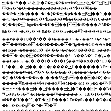
��aY��;xdx]q�Z��2�w/xlt۹$<�`F0!
\$ys�"�Oy����po�8��8�v� ��'��-
��&��q���=�1�[���p���$��9g����P�H������;���8'Ȝ
�<;,7�ó��eY�Loa�0�s�(�ѕ��D�IYU
�}��(�1bgu�x�/�K� ��]/�d&���\Y
&E�<�>�c�y�`�[&ߡ�!K��f%�t,�^����H�Lep��L) L��l]�b�*&�7�p{���:�-ဲd�ญ��^8���h:!L:�^���z�6�`��}�O����}
��k���{Q��d��[�I����<�Y��<��=d �0&܃tWX"���h�����a���;�T[UYe�<,,`�>dg;+F��1]f�ɼdh
���̓9S�s� zb�N���x��*jg���OD��A]
�Hóq�~�8��M8f�~s��7�q\�M+g���Bi_ӟ��
���s�q��9�H��v�d:ϵ�*mA��A�İ=G�̎gw
��H�N%_�J�F��1� x�1�1Ϗ���K&�y�4UЭ�2�g{�"������x�ݛ�If�� v�����}',&g
Lj3�
���)���L ��,���aE(�T�t��>��)���
�]L�$S��~��ev�o�r��58Ԅ e����à�] �w�
����&����F��X�M��}M{ �˼s�5 �<?o߃*��e��\O𾗲.���˭�&ג9��iWl���W�s�s�����'(�^�b9�w�v�e��
� ���� �!�����G�����B��5�
z�Ke�v��H�� �������| x_لBf�1���A�d��̍��:WB�S�4�rE��P+��c:Z��¿��U�ǁ��?��J�Tg#@!/a ?:%BR) �x� ��t�H�-
o6�E�H(��0f"j�T �1D���2iEn�øS÷��Js�O�
�B|h��n�g� ?�{(�