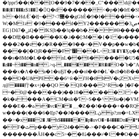
�!ppr5��(��[O��9�7�\��_C"���\d@���֤
�i�(�T���z$1���Q�d������<�p�]�IrE�SӤ����%��_޲d$��-������c�N
lv=�HdǼ`�ȑ[~�7<7޹��gGbÈ�9�I����<�XY��
W;�M1z˙�9����ٞd�Y2�������3ص����Fx���&f����@n�"5Ľ1j���6�M�� �/ 4Z������̣ �xA�&\u��d z�Ss�
EG}Dũ7�ݰ܏Q�' fKS[b��!q��b�.�#Θ�����rI-C*sZ�g�Yc^c�y��pc{gg���q��T��?]��RN��3�܂�n����E/&Cw�^��vT���
��D纰�B�����K�.i��[:M��{�1 �s���5�[f(
���2��z�;i�R���9��<�|V��p��w�b�n
����[�OjR���F"׹��L<I;3� �Y�Ӽq�����T�j��׶T��tï�)�߻����3�%���<,| ��<�j� 3��
��s�8Md�L���nL��6�����U5�~g
�z��~t���n�.>q-_�������R�i�ܿO�
���x�Ʌ��a�1�uҔT�ڊ��ol��#�L`�ϛ0�bB����^yPf�����1�i=��a�j��l/v�C�ZH���ud
��O�U&PE��6^ަw�ѓH�ȢhV�ςZXv�J>V$��` j�Kd�����o6{�+�]I��,��[�߷
ӆ@����疔�x+j��QO � QR���2^Ru� ]�F
=�0@������)��18�����3 +��
�k�a���A�CM�uk�؟~S��^6u�)�VM]U��xQ ��p�G�o�'��� ��Be�����O�|>�8�����D�
���E�ܬ�ޅɐ�vc�� � ؁�Z��!����+��RQ���tAqc������7�C�&<�,Z�U�'���.qAz �s/�u��x
w����(���6�I[p7��J����Lڽp?;m�=LXE��l����?`Q��H��}�&�DAl���ſ������*^���Ȥ�W`.`h��T���쒢�0W꺋
��>�x���2� J�h$�������p�uvO�>�4���Dn��*�
�F�ٹp��� y24���->�P���C� lU"�0�3r����Lp�9ɉ.�`A�b��`W��Z��f�G��܈9*�L����!� ��'�a�Z�pL�猾
������� ĂH��cڏ8� �<5���ᜥ�1 ��O���b��������h�.���B֨�6[���'<霶���� ����-D�#7$ Oی�����>�� M�!=�