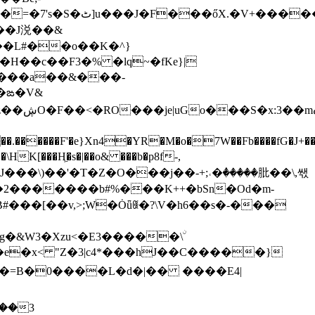
:Ӯ�����jnsk��]�/
���
J涚��&
����a��&���-
�ఙ�V&
8N'��
OJ���\)��'�T�Z�O���j��-+;˓�ٝ�����肶��\,쌗
�2�������b#%���K++�bSn�Od�m-
6g�&W3�Xzu<�E3�����\ۨ
�e�x< "Z�3|c4*���hJ��C�����}
͛�3