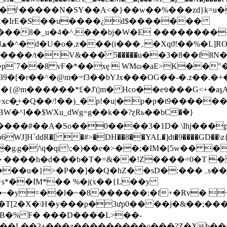
�ѓ�����N�SY��A<�}��w��%���zd}k=u�
`PR�IrE�S��u����¿d$�������
8�_u�4�^.���bj�W�E ���������vZ0
/
����/t�V&���֙ 5�����u��3
�8��f8N
`7��8 vF�*��xȩ  WMɷ�aE>K��"
�[�r��^�@m�=f3��bYJx���OG��-�.z��.�+�Q,�%
@m������*£�J'(|m� Hco��eꨅ���G<+�aşA�
xc�͍+�Q��/!��)_�p!�u|�p�p�t9����
{BW�^l��$WXu_dWg=g��k��?ɀRь��bC�݃�}
�So��0����3�1D� \Ihj���pN*� ހb!�� +�x�
�hZ� �sD�:���ہs��j�h\1�?�R}ھ�B�I;�9�r�i��@!
~�y=��l�~�8������:�f+�Rv� +
A�oB�% F� ���D����L>��-
����L��3+���z���������o���?Z�Xb���