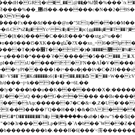
�dH�GR[�т�ַ_��;@��߽�%J褩�%���`/x �
��2�9S�p6O����#>
�k]����C��kR���*��xtܖچ?^u��!
��9���l5�XK���gև֟�?X��xo_=l6�0lp
���B�*����`ӗ������5��C���_�.Xb
`b�"ApI��r sU����f �FN��AĨ�V����/l
ߵ���>W��cV5�L����%@� @q�[�8Q_���$͔0�4d�?
�h/d���~j=k�� I��� �=6L��
!y�"���h��u��K������t�X�:�������
\G�*D��'����|��7h�p �jؖ�����ʀ�a8�1�rw"S�