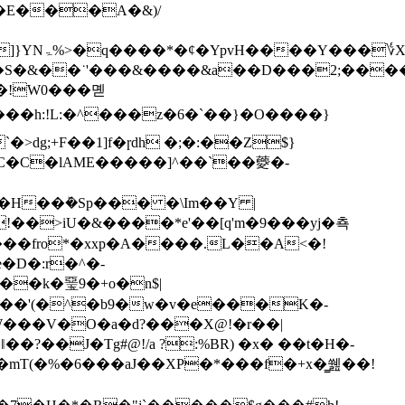
�[�E���A�&)/
1��v�/
�S�&��˙'���&����&a��D���2;�����
�!W0���몓
�C�C�lAME�����]^��`��䕫�-
�H��ܰ�Sp��� �\Im��Y |
��fro*�xxp�A����.L��A<�!
�D�:r�^�-
���k�琧9�+o�n$|
���V�O�a�d?���X@!�r��|
mT(�%�6���aJ��XP�*���f�+x�͇쒪��!