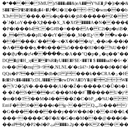
�*���� SMU )/S���a��&)eA��Y%E�ݬP�]r�t�&T?��@��@dC�犒�ɤ�e�$u�ǆ��RY2��5R�zP:�9aVT ulC�u��rT�S��|5"���w�����u�
S��7�P�S�9�t�q�4>�Ս�U�1[��>2�wm
X3vh ���,�o�q��k�ʒbR�����Z�
�`J�LoY���X߶߲���X_X�XϬ����A�N�����
�P�i���h4C�G#B�=���tA� C2i�р�u\B
�_�%��pIU��eY���_M�fEչ^�
�w���
�����z`���~c�X�f��/q^_��o�-��
�A����ጿ��h���u5����HJ�6� %U��F�
��iխ�s�zԿ�����sc�A��"Q�p�ۅ�q��"���*���Cg^�en޽e��h�����5����Q�V%"�W&1������y߃`o#*KUz[������^&꿜˒Rt*�D
DQ�@�H_:ę���%R�yU��E�F$E<��T� $ ����
öv��{�mq 9<9�,NLNL�'�cã4?>J����d�
QQu�P7���db�(1 j���k��CRA�ؾ�HQM���sQ�1[25*����(F�*EU��T�I�j��$e�`0�0�;��l�BQ90� �Z/
�d�SPc��4���7|cDǇ����ewDWɅ�DY�@�2
�V2�5ֈN�˵�����|AI�ו�Ź�v����/O�Ǚ�b�13�Y�U�Pu�,)3�%��Z7"�NKTש���Th�DUt>��[��ז�;C�;�NZ��e�\/K����u8��>��F�=D�I�*!#5�,̩E�9�x#�n���������2�(fxL�~t�,�"��ۿ�]>�#3*�RPTS*�noP���q��
� �Z�S���xC���M��#¯޼����U�j^J�r]h���T���9���:�� f[��������!b�0P�o
�m�$�Tf��M�4����Z�C�bPݜ�%U�"�_���� HA�Ĥ6,W�`��ƛ�ݾ�����lk���H�z�K�_�Ͻ��=d�e�]-KyS/D늤
Em\F�:0�
���e�g~�� QݐTe���/
�G����i�����y��W��d�{��4f��L���x���ߌ7u���.���0��A\�TAUZ0�usH�f�*
���=����Ƈ�F�&'�G�n�M���@���6���
��aPbϘ�P2�d�Pݑr���ӛ.2p�:��KZ��\��J�R����h�M/�|`D�`�BЦ�,��t^-