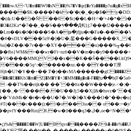
��rwA<'U�m��lW9�sN��)%7�V�qe[�eYa����p?ɯ�g�
�����$K:����P�ke�'�(�_�p�$�y�DD
(ʥ:U��)�Ñ��0�$c|��L�H:^�'+4�*� i��
��%4H�r\�Ltr�w��"�h"v%�� �2��B���Z53�Y�f ��\&3��O�d2Kә*�7��_��S��٩���Ԫ|}j;7���f2�
W��Lm��k�f�f���S�A�թ�jfjju�r�Fa�-��
Q\�#�vDLV���5z9\�]�U�;銴���G�����X_ 
�-(%u]�Z��/�7v��=�XY���� �u)���%╥��
&+��wr�Fi~nz6��V�m�u�y9�����+�h��_���./_
�o�V6����MMQVJ��x��K��Ŝ����LkQ9
sN E����;�5q^:������nz.�� �Y���T溼
U?�Y��+�� Ⱦ�)��cMΛ������gC����Z���-�#�
n,����d�E��Kb3�m�Z[�M�Y�+3�MM��g�n�-F��խ��
 -��T%��eijk�� ��ˋ ��hx��W����|e.<�
���t�.�U��Jj;5��Xj]&�hsvz�"��7�U[ڮ�l�g
��˹VdsMk�ʹ�r�v��U�7�.W�3�X���O�"��e�u
(���c���j);�/�o��3ss� � o��:=�ͅ
,oe�^N��٩��Z�ܤ7��Tim'�5�ײ��RzF��[��ls���V�[�M
���D��W]U��Bqvs���ֲ����Zk�˵��e%��U����