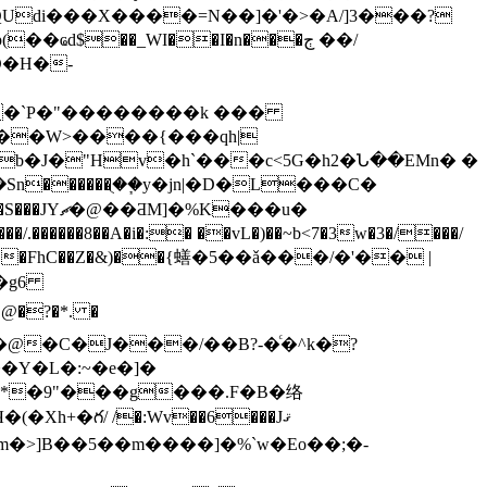
QUdi���X����=N��]�'�>�A/]3���?
��`P�"��������k ���
b�J�"Hv�h`���c<5G�h
2�Ն��EMn� �
��8��A�i�:� ��vL�)��~b<7�3w�3�/���/
}��b��a��ė�W�ه�|� ���O 5y�y ���FhC��Z�&)��{蟮�5�
�ǎ���/�'�� |
�U�I�g
6
�@�?�*. �
P�@�C�J���/��B?-�ͨ�^k�?
�*�9"���g���.F�B�络
h+�గ/ /�:Wv��6���Jޤ
:�m�>]B��5��m����]�%`w�Eo��;�-