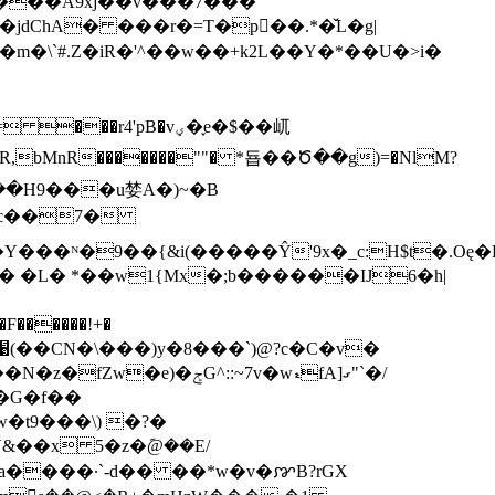
B���A9xj��v���7���
ChA� ���r�=T�p��.*�̌L�g|
m�\`#.Z�iR�'^��w��+k2L��Y�*��U�>і�
y]= ��
�r4'pB�vؠ�֢e�$��屼
�Hc��7�
�9��{&i(�����Ŷ'9x�_c:H$t�.Oę�
�L� *��w1{Mx�;b������Ĳ6�h|
�t9���\) �?�
��x 5�z�݇@��E/
����·`-d�� ��*w�v�ꨇB?rGX