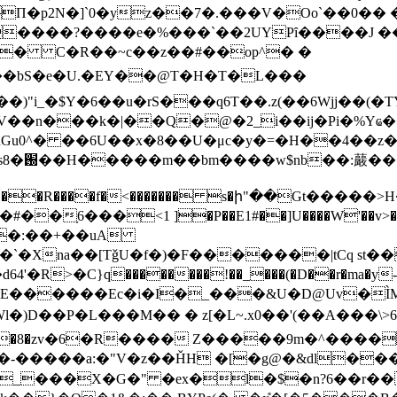
�p2N�]`0�yz��7�.���V�Oo`��0�� �
�����?����e�%���`��2UYPȋ����J ��
�� C�R��~c��z��#��op^� �
�)"i_�$Y�6��u�rS���q6T��.z(��6Wjj��
�V��n���k�|��Q�@�2_i��ij�Pi�%Yҩ�
7E��
������R����f�<������� s�ի"��Gt�
6���<1 ]�P��E1#��]U����W'��v>���{,�
4'�R>�C}q��������!��_���(�D��r�ma�y-�
0�E������Ec�i�I�_���&U�D@Uv�ÌM
��P�L���M�� � z[�L~.x0��'(��A���\>6;�
8�zv�6�R���� Z�����9m�^�����V
E�-�����a:�"V�z��ȞH �[�g@�&dl�
?_���X�G�" �ex�l�$�n?6��r��