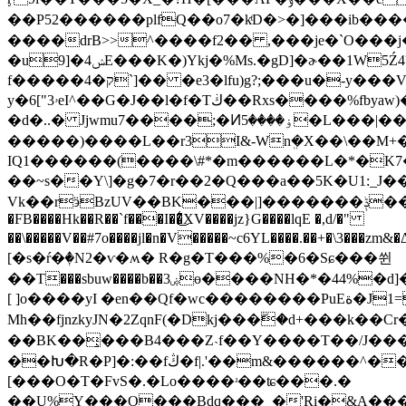
��P52������plfQ��o7�kͭD�>�]���ib�
����drB>>^����f2�� ,���ϳe�`O���j��Ϲ_�3Z]t_��Ֆgu�jߖ��
�uݾ4�[9E���K�)Ykj�%Ms.�gD]�ɚ��1W5Ź4?����Ҳ(;�2�(j�)�Qfy�.��j�Υ�ܔ.NMe���T�ܸ����OM� ��y�ϫ�Q��w5kI�eoN���c&��
f�����4�ק`]�� �e3�lfu)g?;���u�-y���Vt��j���-
y�6["3ۥeI^��G�J��l�f�Tڬ��Rxs����%fbyaw)�Z�o�����Z�|Z[�T�D���*�3�,�Ӡ���d3�B���1[+mLO�IvU+]_����R��>��d�S�����*��R3��^YZ
�d�..� Jjwmu7����;�Ͷۏ����5�L���|���V����Q�:��Zʮ�����J���L/Vb�秦K��Ń�M՗o�woV�[Rpc!
�����)����L��r3I&-Wnܸ�X��\��M+�B
IQ1������(����\#*�m������L�*�K7��~x�8�n��S+ʆ�ܬ�o�3a���(��ݹz6�95'�fg���um1
��~s��Y\]�g�7�r��2�Q���a��5K�U1
Vk��rӭBzUV��BK���|]�������ݙ����,���Wn�MǗ������������˕��٪" ��[�+�gv�Vi=R���7�I�5�p l���~n������V�4s0*/
�FB����Hk��R��`f���I��͛͜XV����jz}G����lqE �,d/�"
��\�����V��#7o����jl�n�V�����~c6YL����.
[�s�ŕ�ٖ�N2�ѵ�ʍ� R�g�T���%�6�Sɕ���쒼
��T���sbuw����b��ۻ3ɵ����NH�*�44%�d]�m�k����rK�����W"1Ah��܍��n�����of�S���ڒZol�K�DUة�в���]��������nW�����t#�\
[ ]o����yI �en��Qf�wc��������PuEة�J1=����䒜
Mh��fjnzkyJN�2ZqnF(�Dkj���ۖ�d+���k��Cr�.Φ�V�rki{��̥3�s
��B K��̧���B4���Z˴f��Y����T��/J���E
��Խ�R�P]�:��fڭ�f|.'��m&������^���3�����qy���,Ʀ��qiwkM�,n���^Q/��C�Tfm��v�8�RM���KE!
[���O�T�FvS�.�Lo����ʴ��ʨ���.�
��U%Y���O���Bdq���_�'Ri�&A���BS)y}5�@�B,2�6��&���oH��