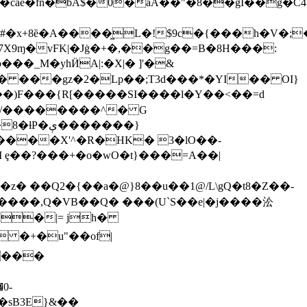
���_M�yhӤA|:�X|� ]'�&
: � ���gz�2�Lp��;T3d���*�YI�� OI}
�����}
o����X'^�R�HK� 3�lO��-
M ȩ��?���+�o�wO�t}���=A��|
�z� ��Q2�{��a�@}8��u��1@/L\gQ�t8�Z��-
���,Q�VB��Q� ���(U`S��e|�j����㳂
U�|= jh�
G���
0-