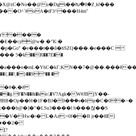
X@zC�No��@u�Dgi��Խ�0ۭ�Z˰kȓ���
��O^`#oA�tF3^���H4m"
(�TY����
�E��cy@w� �"K:�
����>H�a���n�mL�YhC�kI`;K N��7�@��.���8
�!˰�}��S˟�� �'
�g F�N��&�ke/,�V̒?Aؘgk�W#JB jY��-
BB�Op��H�1F�BJ�0�ܽ��s�hψ�C�0�>�
��h@�]�"�LSu3���� l h���잖��S
�Hw�\� L�Az;=0f��B jr��8Ɇ|
����2�
[?