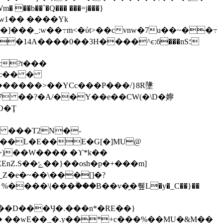
m� ��b��`�Q��� ���=j���}
�14A����0��3H����^ͼ:б���nS؛
c?t���
�}:�� �
O�Ţ
$ ���T2N�-
BQ��L�E��E�G[�]MU@
u>)��W���� �ϒ*k��
�p�+���m]
����\|���ۗ���B��v�֦�뤺L�y�_C��}��
��D���Ӌ�.���n*�RE��}
J� ��wE��_�.y��*+c���%��MU�&M��