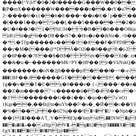
����[^Y(l/f°�0�2�f�����G���W��0��
�(P�mX������W������z��,�rY�a7������
2<����Ʉ�x{��b�E���=��a�E�ٱp�����R�6R�{�|�&7��7�������C�J-�S�Ėi(*9���@_AK��gD�n��@0U������� b�
�[���1��p� n��[,���5�����~�2�bʠ
�U�#��3�i'{�|%UJ4�r�B�l�h���Oθk
nR{sl�g6��DR��rS7�,�Ho�z��&Nn�..=b�
�*,�TJ)p�����x���1�#��F�fFPD$
��y�M�(���@*DÁ�O2l��8��g8:�j-Z
@�6P��;�7E��$�B$�dv���6]�: 
��&�u:�~������MK^PY�|tfP��}z�VkNskQ�egs�1��?�3�G
�������z�oN�2̼(h����pJ���ƚ�~=�-e-�FA
���{BF��.8�����GT����E ���t
{g��ѵ��T�Ľ�ȩ�0���e� {-\,���^��n
��Ζ�m��t��">c�����ú�5�4ñ��cv�^
�3˹<�������G��{��x`�qo�r�7a`nO}
{Kgr��,��B@m�uYh��ܵl<�s�_�Ӣ��c��YE�
�%���,|��6%j���Ӌ�=�"�U ~�Npb�;
��}1�J���Aߣ_:V�0[3p�ӭmy4J,��!NW�gF�cS%-Av[���[Ӱ��%!�;�SL��xz��3� �����?濌����f�wӋ��a;��: 2� ��'��
���u�6�ޢ��ޑHfϼhV�.-
�g�ō2�r@$����X�I�
Ɛg!C�{���ŧ�0�P9[@��