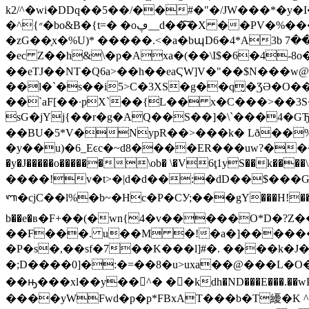
k2/^�wi�DDq��5��/��#�"�/JW���*�y
�^{״�bo&B�{t=� �oڥ__d��͠�X ��PV�%���1K����ҭ�B�Rdt��O�W)�^|�`����p(��ҩd$��_WI��I�n���ڄ ��/
�zG��֛x�%U)* �����.<�a�bպD6�4*A3b ڴ(��7�D����� \��� 7�/W�@�� ��D�H�-
�ec Z��h&\�p�Axa�(��\I$�6�4-8o�s
��eTJ��NT�Q6a>��h��eaϚW]V�"��$N���
��l�`�s��i5>C�3XS�g��q̬�ƷƏ�O��'ܯHC���;�?�Y���Ȳ��a����̔�>�����W>����{���qh
��`aF[��·pX`��{L�� x�C���>��3S
sG�jYj{��r�g�AQ��S��]�\`���4�GЂ�,/W� ��MϖѴ��`r��p��
��BU�5*V�NypR��>���k� Lð��%j��8�_�j&�Aׯ!� �T)w����|��|Ps
�y��u)�6_Eͼc�~d8����ER���uw?����X��
ᬡ�cjC��l%�b~�Hc�P�CУ;���gY���H!��|�xG�
b��e�в�F+��(�wn{4�v�����O*D�?Z��
��F���. u��M �!�a�]���������3~׹m�3~2~B*x� �8T�h<�u}i�%UDҨ
�P�s�,��sf�7��K���l]#�. ����k�
�;D����0]�:�=��
8�u>uxa��@���L�O��
��ԣ���xl��y��^� ��kdh�ND���E���.�
����yWFwd�p�p*FBxAT���b�T纋�K 