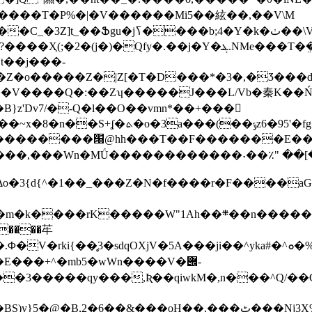
������T�P%�|�V������Mi5��絃��,��V\M
��b;4�Y�k�ٺ��\VԔYQ��]�r˚(/
}z'Dv7/�-Q�l��O��vmn*��+���򮺔
&L�,E����6s��(sK�������J.�i��
:_J���������՘@hh���T��F�������E
��+�\3���zm&�Δo�3{d{^�1��_���Z�N�f����r�F�
dqOXjV�5A���ji��^yka#�^ܘ�%�J�J�����VP�(�.�㊨�)r0=�>O-
���+^�m b5�wWn����V�݌-
,���ٹ���Nj3X%��^0x3p�i}��-*��t������,��J�(�