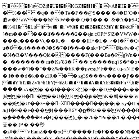
���{sǱ(��U����KGZ���H� � >A��H�:�`�
�%�� �q� ��T#�F��@S���'�4�D`O�
败w�aW���&5]W��� Q�1�� �=&�A�jrS-Q�
[�m������lf�����2��әjn:cOPf*S]Z�VW
���c����Vq��R,�=_��;�]H^�L�_>�]��
u�0�i4����J�$�7�f��˗��nk=]^Q 魩x4w
�N�R�V���Qld� ����F(���Ba�PgWn���fbs}WM
�+������� m�Ks˺83� ��`x����nq}S�*
���w�7j��"��Z%��hK��pyesg!^j/��z.|cq-|
�,l���d�k��z1R���|zg3$���w����͖P��Hjb�
���Y˭�f2��Zv'�^�1�Y�ZU�������Ʌ���Ab3����F
����uA�� ��Ȋ���ĶX�˅�z�D���v��
[k�H�򢔏l"���U�K��jk�hK�볙���5y{��_�^ 
��ԭ�U'��3+��=Xْ������j��j�fvy�fL
љ}I�9��e���Ҋ���B6Y�ք�Ra���W���B#T
�݈����,���Bn�Q���i_�i�7b�ՒPn��/L�.����pvfY���̈Rm)R.�w�|l���q3�ڬ�
픛��,)B� ��秒
�z#�VEamZ���oe 9"����Tc�F����N$��ҫ)%&�
ӻ9i��T���5�X_�?H�[���AP�ݸ���X��e �]Q"隰�,��ht��_�.����o,�����~�0�lNE��[�����ZuQ���_^\�Q��D=1��kˋ4�