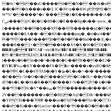
�#c^�k��aU����4��N�^��4k�mП
��(�P�0(���u��Q 3C�JH=p��&W.pj}
W*%"�����*�v`����}�R����i��\A
I`ﱻ���@C�[�U�B$�{]�E���6|p̟�s��~pww_��bS�e�U.�EY��@T�H�T�L���
{����It7���$j��X��Ѕh�����jz[���
����fI�EA��~��l6S�v���pnq�_�e|�u/4�
�*���5���]0��P���8nd���ݫ]3�nGu0^� ��6U��x�8��U�μc�y�=�H��4��z��p�Go" �e���t��ǔ�bSZQ���.�e���C 
���B��}+����8��XS�K�W�IO[�Rs8�֐��H�����m��bm����w$nb��:䕾����� 5�k��R��
���(�Sg��`��*CA�`~eie1�/f6a?��̀J^�-���/���*$�s���-
�˂��hҚE6.�A�,�o�0�APa��C0�H_�,
[���x�h�m�d�^�d��[�G��B����E2��#��ָ
�5Y�U�%ٿ�KY��i��FA�Ӡ�o~����x�yuRO�&�:��+��uA
��.�L��#?A$�j�Y�ط�L�a�/>�t�`�����`�Xna��[TǧU�f�)�F�������|tCq st���#�,�#
�F��t>5#�O�
è�j���|b#�C4�I$:/~��yϤ#�d6
d�k�L�/�frk�R���f���J~%�� 2� k�
��*f�Hc�V*��uퟎ�^̈́�����n�f��'�GWl�)D
2V��������\n��B[Q�A@�D&<���Ҩ�
�Yt(H���`㽡`���un�z���sv�]� `
��n�Kt��v�9{ae{m=���P�^̄���D��h�