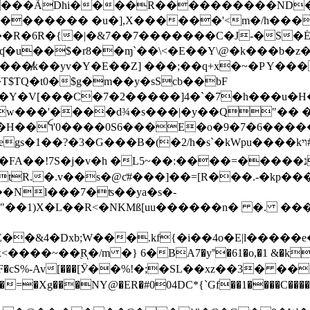
���ÃDhi����R����������ND�̺�V
�� �u�],X������'<m�/h����g���Gg��B
�u��$�r8��ɱ`��\<�E��Y\@�k���b�z�
|a���̸k��yv�Y�E��Z] ���;��q+x�~�P Y��
�T$TQ�t0�$g�m��y�sScb��bF
��Y�V[���C�7�2�����]4�`�7�h���u�
w���'����d¾�s���|�y��Q"�� 
zi�H��ꪼ'0����0S6���E�o�9�7�6����
���B�(�2/h�s`�kWpu����kױ#�nx����/��XY:w���榑
��!7S�j�v�h �L5~��:����=�����נu޳]|
R.�.v��s�@ƈ#���]��=[R���.-�kp���1
��Nl���7�ʦ��ya�s�-
"��1)X�L��R<�NKMß[uu������n� �. ���
�&4�Dxb;W���.kf{�i��4o�E|l�����e�E�wZ�
x<��
��~��֭Rͅ�/m �} 6�BA7�y˭�61�o,�1 &�
[�=�Xg���NY@�ER�#004DC*{`Gf��1����C����