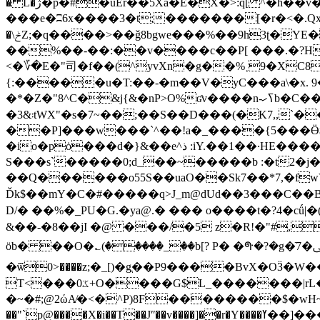
� L�ژ�p�#�uEr��5Xа�E�X�>:q[ ^�h��v��@��.����C��}"�C�G�8�W��cae�fn�bA$�0�ǟA��"�8��gI��g�C4���d��hy3��͞}
���e�ʭ6x����3�t;�������[�r�<�.Q
�\ݲZ;�q����>��ǧ8bgwe���%��9h3ʈ�YE��Bz�Ya[��C�G�:X~Ƿ!8��t�T!M��vK�,Z#�x+8ȅ�A����͖L�!$9c�{���h�V�;��<��
��%��-��:��v����c��P[ ���.�?H� ���{J@�=AEs� Z�����
<�؆�E�"司�f��(^yvXn�g��%˲9�XC8��
{:�����u�T:��-�m��V�yC���a\�x.
�*�Z�"8^C�&j{&�nP>O%ʛv����n-ߖހb�C��du������v7�Y+ыķd5C�ߦL�w�s�������)F���{R[�����SI���� l�Y��<��=d
�3&܃tWX"�s�7~��;��S��D���(�K7,,`��GH*=8F��1�f�Ɍ�) �[�:��Z$�|�����B/��������^� G
��P]���w���`^��!a�_����{5���Ӫ$��m
�io�pȯ���d�}&��e^ذ 
S���s`�����0;d_��~�����b :�t2�j
��Q������o55S��uaO��Sk7��*7,�fwV
Ďk$��mY�C�#�����q>J_ m@dUd��3���C�
D/� ��%�_PU�G.�ya@.� � �� o���� t�?4�cǘ|
&��-�8��jI �@ ���/�5 z�R!�"#,
öb� ��O�؎(�����_��b[? P� �ᣪ�?�g�ֿ7�ﱾ�m�{@�����"�d#���%K��dB��2/ �+�u"��of|
�ѿ0>����z;�_[)�gֳ��P9����BvX�OӞ�
T<���ػ0+O����G$L_�������|rL��vӖ]��,fs����s,{��>�,��68jT�e�V��
�~�#;@2ώA̸�<�^P)8F��������$�wH~/Ь��u
��"`p@����X�i��T��Jʺ��v����]��r�Y����ߌ��]�����g(�^_a9��]�]ok$��G�{�m��Cy���sB3E}&��