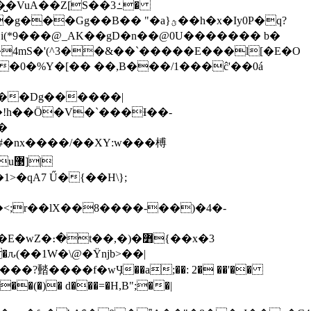
uA��Z[S��3ߑ�
�� "�a}ؿ��h�x�Iy0P�q?
4mS�'(^3��&��`�����E���l[�E�O
��0�%Y�[�� ��,B���/1���ĉ'��0á
H��Dg������|
�!h��Ö�V�`���Ɨ��-
�
>�qA7 Ű�{��H\};
<;r��lX��8����-��)�4�-
։�t��,�)�߻{��x�3
k�ԉ(��1W�\@�Ÿǌb>��|
��(�)� d���=�H,B
";��|