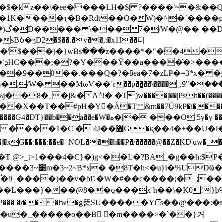
�I�$�kz��\�ee����LH�$| ?����'~�&��
BᲑ�ӡD2�$��.�v��,:�x1I��디
w@�'$���)�}wBs߭���z����*�"��4
|
��9��0��.���Q�?�ƃea�7�zLP�=3*x� �
͇��\����؀9"����Sn������ֻ��֧y�jn|�D�L���C�
h��(����S���JYޗ�@��ƋM]�%K���u�
T��#pH�Y򏜖�Á�T &m��7Ů9kP�i������/.����
�y�J�����o������\ob� \�V6ţ1yS��k����\����G4�DT
����!v�t>�|d�d��:�dD��$���G ����1�C � 4J��޾G�қ��4�+�
�:���:��e�- NOL���h��P�/�����@��Z�KD'uw�_
T @>_t>1���4�C}�)g<�|�L�?BA_�g��h:$
��Y�L�:~�e�]�
J�֠�9_����)��v�bƲ�W�#��c����;�_;�
L���}���@8��q���x`h��\�K0!}ϸϤ�(�X
�wP��� �r�� �fw�g뚬SU�����Yᰩs��@���
^�u�_�����o��B󭷺 �m����>�`��}거