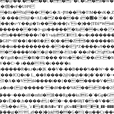
x�f䇧�eF�UHϤ
 s�֐� �! �7X9ɱ�vFK|�Jġ�+�,��g��=B�8H���:
(�ѕ=Y��gi�Te���i��[\c`¤�]��]TÐź*Wmb
 9�������
9�3~g|n����� �$|a|��s;��
���������-�5��6 j*Z����w9���8�ɫP�ې��
:iY.��1��·HE����� ����M��@�B�-
{h�`��oP�Cq3
��VgnR�m}�Rf�\Tʬ��� �Ws��k ��zC�
��C>� s��߽� c�c���'�n
�B�����R�n.r�a�]K ��V�-��B���%��W=� �
�(���JCQ�e� L_��R����2@ú �qh�\�|j�`
��V�~�
T�A�/�Vd4����i��{�������V�
W����~���oH�m8zl�涂��Rg��ks3G�`�Gg�
\ o_`z �y�}�r&�w"�Y gKw���#8 ��_��~����