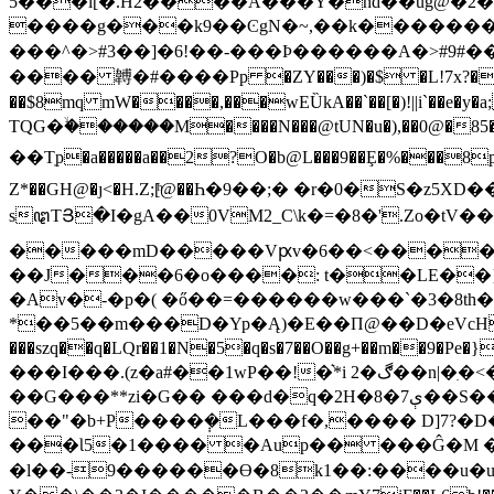
5���l[�.H2����A���Y�hd��ug@�2�
����g���k9��ϾgN�~,��k�������l
���^�>#3��]�6!��-���Þ������A�>#9#��
���� 䪙�#����Pp �ZY���)�$ �L!7x?�
��$8mq mW����,���wEȔkA��`��[�)!||i`��e�y
TQG�ۙ������M����N���@tUN�u�),��0@�85���
��Tֽp�a�����a��2?O�b@L���9��Ȩ�%���8pB��p^�؄��ɇ I��cO`I��`��@o�S}�{X�cTR,bMnR�������""� 
Z*��GH@�ȷ<�H.Z;[ͪ@��Һ�9��;� �r�0�S�z5XD���$��,�,w�ۂqflb>�9m�4���n~s��Cʋ�F\A8
sꦛTՅ�I�gA��0VM2_C\k�=�8�'.Zo�
�����mD�����Vԗv�6��<�����r{
��J���6�o����: t��LE��}
�Av�-�p�( �ő��=������w���`�3�8t
*��5��m���D�Yp�Ą)�E��П@��D�eVcH�u"Zx0�Vk�A�߲
���szq��q�LQr��1�N�5�q�s�7��O��g+��m��9�Pe�}ˣ� ;�sjH\�%���
���I���.(z�a#��1wP��!�͛*i 2�ڰ��n|�ִ�<�2\H������S�#��ʑ�Lk��I}wr|���5���N�z�fZw�e)�ݮG^::~7v�wޑfA]ގ"`�/
��G���**zi�G�� ���d�q�2H�8�7ې��S��������q%��"� �tjs�E�����\_�N�G�f��
��"
�b+P����݄�L���f�,���� D]7?�D
���Ɩ5�1���� �Aup�� ���Ĝ�M �
�l��-9������Ɵ�8k1��:����u�u