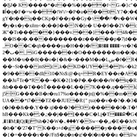
�ҔJ� K/����*�z��%�)���f~G˶�}c"��
�آ�q�F�=w���!W\/>�P�a���0|.Y7�;������DN�ڏA)")њ,�������%s�N�m�w1�� ����Yk
gY�t��q��CKp�F��y��Gy�۱��/^�v��W�x��څ���RŸ��VI�D�{� ��_���L,V��^�]���_:w��߹m<�ύt>�
�y�x�y�xйm<�;��|l��\N�[e� U��9��2V�
Ж"�Ts�����}���v.��}���^4&�
��IS�ɪ�.����������z�����p�7|d��
_O��C�qh����ya�H��)�ѓ]�8�� ����>vr
ٮ�2�_όG������r�O�������m��|�cڸ�Uj�d<��6:�u�7�p�#|�a�C�g���S�7p��i������>��YCc���P���/}8R墬
��M�ʴu��Ȣ(��o�{�&�<���M�a�Lښ�f� R�E�UPy����/�:U���Zvݬ5 ���w*��PUoO���7 ��?�A/��Y��e��CW(�\D�嬣
��~St���mS]c,k�(KD�UY�\�]%
�9����dI(10�Ns$:@�q+R�EY��e�A�ߣ�PJ�'����X:L��DRE�����ݔ
��Ju߯+Te�*R��~�K�2{Ir�P�.��t��eW�i
&b����T��bŤ�����L��j7K���,q
��k
j5G����B�r�ru17%o����jn[(�%��m�
UA��*i7��TZ��JUE�R{" ɼuə|��v��?�.�3���秊�^��
(�J��&��,Y�� ql���?�Oz�����I�.T�W��)X�޾���*�6��n����+�P�ʅ�T(�~}���_Z�e
hB���Kk�;�,;��j��[���C�ǈ֖�T���Ք�G
,�1�M;�jQ(�j)ؔ%h�2�W�؎���Y�Sw˂��ۻ�E��JeN���-�/<��H�!�R�h&3tRm�T��`WuR
�h�"�'27�T"K��ɔ+d�g�����y����
�{�=����y��//Fn$�g֖�n�gˁ��|�n���u 