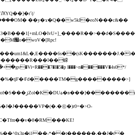
��������R���I��嵘
���aG�%�tjF�ʵFd�����TM�g���������>]