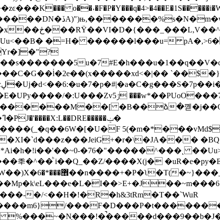
zͼ���K��� o��˕�F�
P�Y���q�4>�4��E�1S�����i�W
�cvnw�7u��~��߹
cUu<��B� �=H� ������l���u= pA�,>6�
Yr�]�"?
��s�������5u�7#E�h���u�1��q��V�
�?���C�G��l̇�2e��(x�����xd<�|�� `��$
<�k2������M��[ �B��ձ�꼗�j��
�
q�R����(_�q��6W�[�U�F 5(�m�*���vMd
�XI�`d���z���JeiG+�r�\�JA��� �
�*Ai�h�!i��'��~0-�76�"�����^���˛ ��U
ͪ i��Q_��Z/����X(j� �uR�e�py�EEnZ.S��ݻ��}��osh
�~��\���[]�?
��Mp�k\eL���e�L�I��>E+�J��~m���6 %
u����m6}/���F�D���P�t������
�@w %���~�N̞���!�̚�����d���9��b�