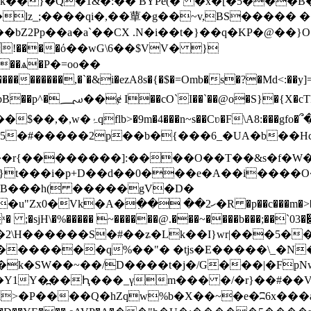
k��}�Q�1&�:�� BYPe(� �x̎�[�5���
z_;����qi�,��蕇�g��~v,BS����� ��jd
�bZ2Pp��a�a`��CX .N�i��t�}��q�KP�@��}O�
!����ό��wG\6��$VV� }
�a;��ѧ�P�=oo��
�������,�`�&i�ezA8s�{�$�=Omb�s�?�Md<:��
*둅��Ծ��g)=�NlM?
:���gfo�՞��H9���u婪A�)~�B
tV��5�#�����2p��b�{���6_�UA�b�
��������]:����O��T��&s�f�W�Y���ᴺ
t���i�p+D��d��0���e�A��i����O� 
h�B���h( �����gV�D�
�� ��ހ2�R �p��c���m�>�F������!+�
�� ~������@.���~����b���;��`03�׉(��CN�\���)y�8���`)@?c�C�v�
�k�SW��~��/D����t�j�/G���|�FpNw
Y1Y�߽��Ԧ
���_γm��� �/�r}��#��V&
>�P����Q�hZqw%b�X��~�e�ʭ6x���a