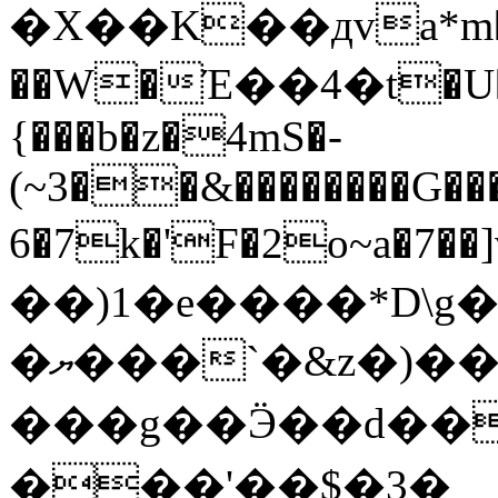
�X��K��дva*m��
��W�Έ��4�t�U�
{���b�z�4mS�-
(~3��&��������G�
6�7k�'F�2o~a�7��]
��)1�e����*D\g�'�j��r�.&���}
�ޔ���`�&z�)���"����G�������
���g��Ӭ��d��
���'��$�3�