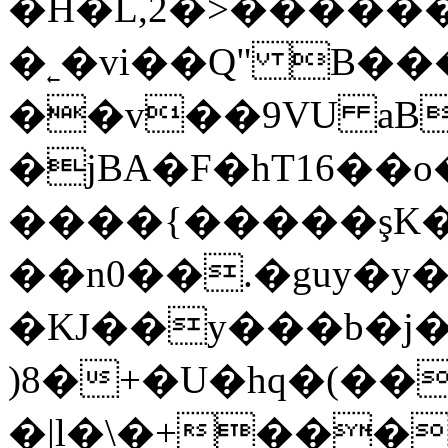
�H�L,2�>�������)��Ƥ�ٹ�����V�H��`
�˿�vi��Q" B�
��v��9VU aB
�ϳBA�F�hT16��o�~2
����{�����şK�
��n0��.�guy�y
�KJ��y���b�j�
)8�+�U�hq�(��/
�|l�\�+���