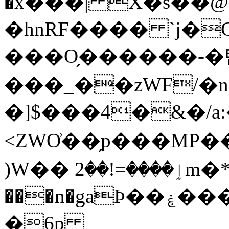
�x���| X�s��
�hnRF���� `j�
���O̗������-�탡�
���_��zWF/�
�]$���4�&�/a:
<ZWO͗��̗p���MP��릯
)W�� ٳ����=!��2m�*޾�oaļ�� *�%0G���!
���n�gaϷ��ۼ�����&��c����Hd�C���e��E4
�6p