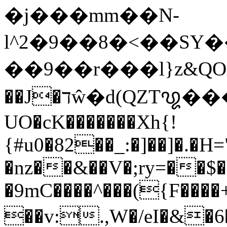
�j���mm��N-
l^2�9��8�<��SY
��9��r���l}z&QOiz��פi5�82{��7U��wVӫ7�n��a�zA��jR*�4Z����QV�v��vde�`v&���\_ӆ��Fh�����ݞk7�wvʳ��Vj�2�Uִ����&U‗�_�����w�ʶ6��e)sW+
��J�דŵ�d(QZΤ꩙������Z�Fq*����Z[�T��Y��z�`8y=��Uk���ʵ��Nuqz=U�vV�S����ri�
UO�cK�������Xh{!
{#u0�82��_:�]��]�.�H
�nz��&��V�;ry=��$��
�9mC����^���({F����
��v:.,W�/eI�&�6������