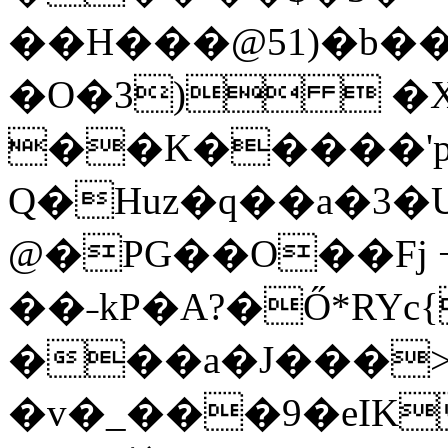
��H���@51)�b��
�O�3)  �
��K�����'p
Q�Huz�q��a�3�U���ATV�
@�PG��O��Fj 
��˗kP�A?�Ő*RY
���a�J���>
�v�_���9�eIK