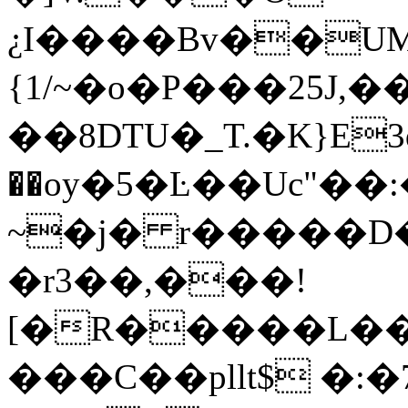
¿I����Bv��U
{1/~�o�P���25J,�
��8DTU�_T.�K}
��oy�5�Ŀ��Uc"��
~�j� r�����D
�r3��,���!
[�R�����L���t̨
���C��pllt$ �:�