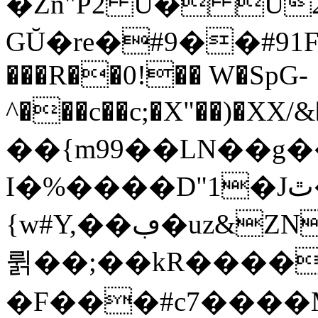
�Zn"P2 U� U
GŬ�re�#9��#91
���R��0!�� W�SpG-
^���c��c;�X"��)�
��{m99��LN��g�
I�%����D"1�Jٿ��mjj��e�l�7���z"sm���,T���K�ɹ���V*5��^���v#������5}
{w#Y,��ڢ�uz&ZN����؍��zj%��Q=^p^�<�9:���
륅��;��kR����݊�
�F���#c7����M