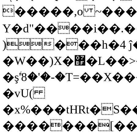
�����,o ~����ߙ+���2U�%E���u8���� ��
Y�d"����i��.�
)���h�4 ĵ
�W��)X�޿�L��>��n����˂��"��ã�pT��W����>5 ��B�@. 58���A�
�şۧ'8�'�-�T=��X��
�vU(
�x%���tHRt�S�
�������[��o