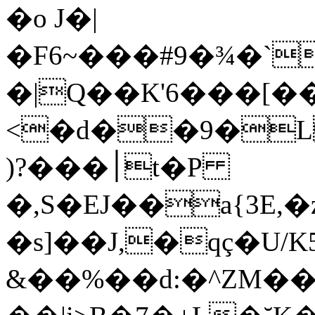
�o J�|
�F6~���#9�¾�`
�|Q��K'6���[�
<�d��9�L
)?���׀t�P
�,S�EJ��a{3E
�s]��J,�qç�U/
&��%��d:�^ZM��