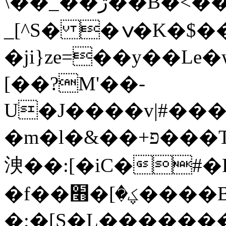
\��_��ڙ��B�<��+߈Ok���⼮
_[^S� �ݍ�K�$��6X�����^���8;2�~cz����k
�ji}ze=��y��Le�
[��?M'��-
U�J����v|#���l
�m�l�&��+פ���Ttz�r=�ܞ[/.1�ƥ��Uي�
㳛��:[�iC�#
�f��ؼ�]�׫����Br=66M���
�;�[S�L�������