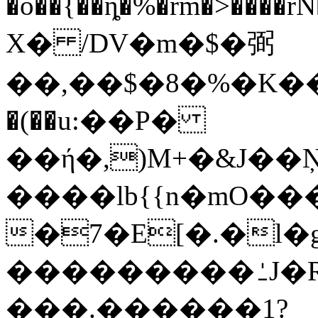
�o��{��ȵ�%�rm�>����rN���[����ȖQ͕ՙږ���{�֗�s������l(F�ui6��n�Ǫ
X� /DV�m�$�弼
��,��$�8�%�K��
�(��u:��P�
��ή�,)M+�&J�
����lb{{n�mO���
�7�E[�.�l�g��s��QΤ׵�;F�Lj�
���������⍘J�R��
���.������1?