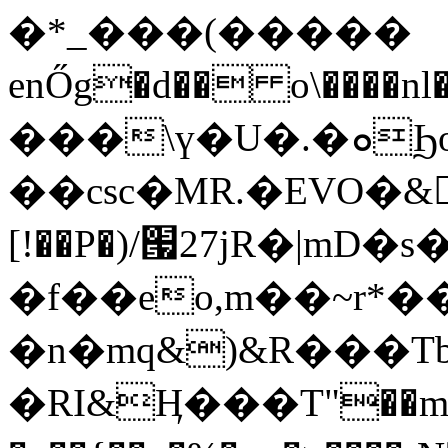
�*_���(�����
enŐg�d�� o\����
���\ү�U�.�ܘϦo�(���lW��{;ӛ%r��H�z�0�Z�+�tiukgq8W_�Gʩ����9%�>�^\.����`[o
��csc�MR.�EVO�&
[!��P�)/՗27jR�|mD
�f��eo,m��~r*�
�n�mq&)&R���Tbc
�RI&Ӊ���T"��m���