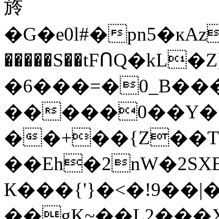
旍
�G�e0l#�pn5�кAz
�����S��tFՈQ�kL�
�6���=�0_B���
�����0��Y�
��+��{Z��TC#~r
��Eh�2nW�2SXE*�
К���{'}�<�!9��
��gK~��L2��