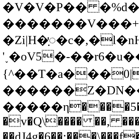
�V�V�P�� �%d�
�������V���
�Zi|H�ꥋ�c�,�l
'˯�oV5�-��r6�u�
{^��T�a���0|
������Z�DN��
�����η����5���
�v�Q\���� ��, �
��dJ4g�6��:���\���f��