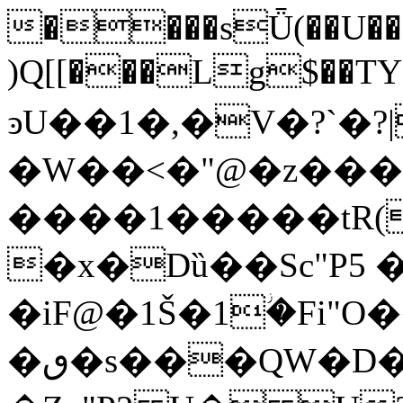
����sǕ(��U��a
)Q[[���Lg$��TY�
ͽU��1�,�V�?`�?
�W��<�"@�z���
����1�����tR(
�x�Dȕ��Sc"P5 �
�iF@�1Š�1ؗ�Fi"
�ٯ�s���QW�D��5#�C��6