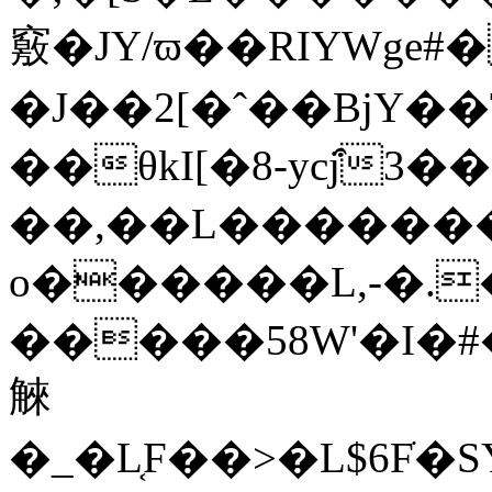
竅�JY/ϖ��RIYWge
�J��2[�ˆ��BjY�
��θkI[�8-ycj͒
��,��L�������4>�6�
o������L,-�.
�����58W'�I�#
䚞
�_�L͔F��>�L$6Fׂ�