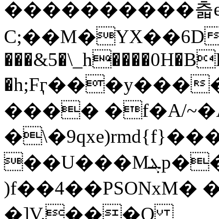
��������� �츫e)
C;��M�YX��6D
���&5�\_h����0H�B
�h;Fӷ���y���
���� �f�A/~
�\�9qxe)rmd{f}�
��U���Mܔp���&�; b��
)f��4��PSONxM� 
�]V.���O