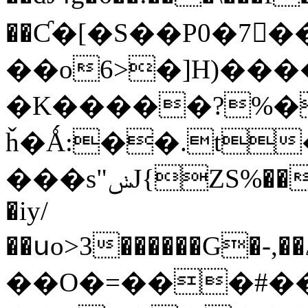
��Ƈ�[�S��P0�7
��o6>�]H)���
�K�����?%�
ȟ�Ǻ:��.t
���s"ݭJ{ZS%���P`����[��H���yTS���s�-1�ӻ(�,�I�(1�ӫ=M�i}
�iy/
��O�=���#�