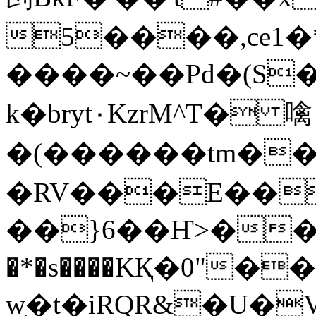
5����,ce1
����~��Pd�(S
k�bryt٠KzrM^T� 噙
�(������tm��
�RV���E��
��}6��Ҥ>��
�*�s����KҚ�0"�
w̜�t�iRQR&�U�