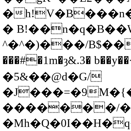
�h!V�B���n�.
� B!��n�q�B��
^�^�)���/B$���(�S�
���#�1m�ȝ&.3� b��y
�5&��@d�G/
�J���=�9M�{
�������/�
�Mh�Q�0I��H�q