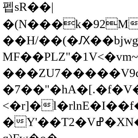
펩sR��|
�(N���k�92M
��H/��(�Ԕ��bjw
MF��PLZ"�1V<�v
���ZU7�����V9q��
�7��"�hA�[.�f�
<�r]�l�rlnE�I�
�Y'��T2�Vߝ�XN��c��Kl=�������t�4���l)SӤ�Jx;]���i�