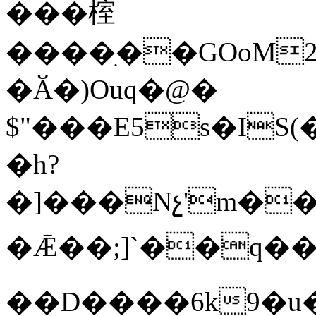
���榁
����ִ��GOoM2ʹ
�Ӑ�)Ouq�@�
$"���E5s�IS
�h?
�]���Nչ'm�
�Ǣ��;]`��q����iܳ%�4Q����
��D����6k9�