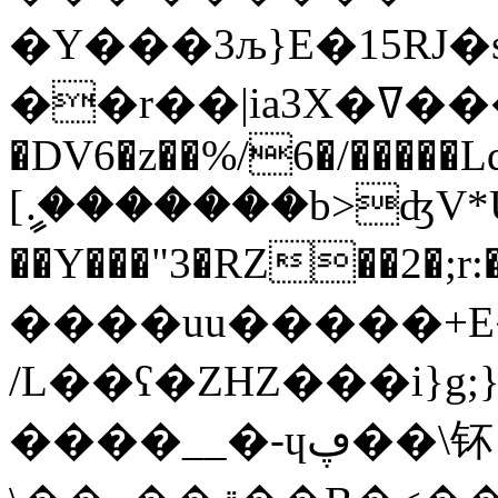
�Y���3љ}E�15RJ
��r��|ia3X�ߜ���Xd�ʬez0�
�DV6�z��%/6�/�����Ld
[ީ.�������b>ʤV*Ũ�
��Y���"3�RZ��2�;r:���ؼ1V�*��_O������Skdt=r�^S�Gs�;�X�����o��f�m
����uu�����+E
/L��ʕ�ZHZ���i}g;}=�I
����__�-ɥڥ��\钚