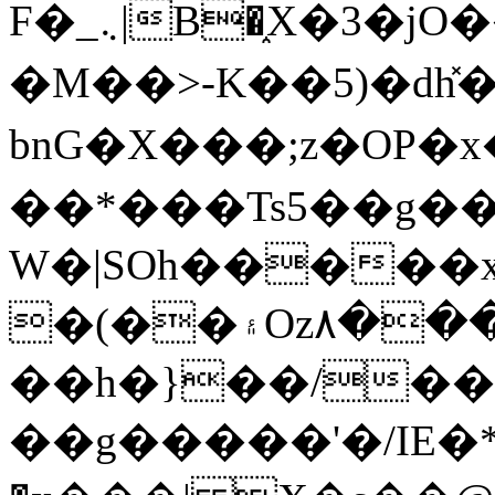
F�_܆|B�֑X�3�jO���*dU���*w_�X����Mu�*
�M��>-K��5)�dh̽� 
bnG�X���;z� 
��*���Ts5��g��
W�|SOh����
�(��۽Oz۸������o�C��-
��h�}��/�
��g�����'�/IE�*��