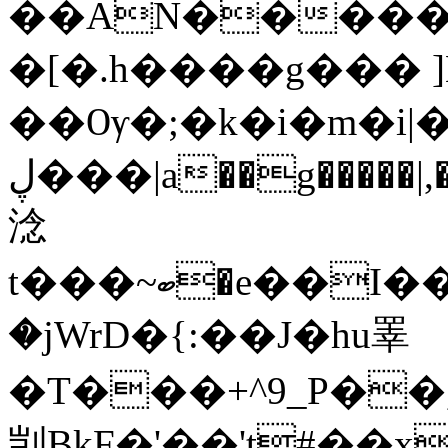
��AN������
�[�.h����g��� ]
��Ѹ�;�
k�i�m�i|
ڸ���|a��g�����|,��7>3_�w̧�ѐ`��|l>j܁�c>�W~l>7��G�w
淰
t���~ބ�e��I���e��d��7w�{�.")�K�a!O�zsgbHJ�C�E�UZ(�ؗ
�jWrD�{:��J�hu睪
�T���+^9_P��,�F�9��H�q�#
剀BkF�'��'t#��x