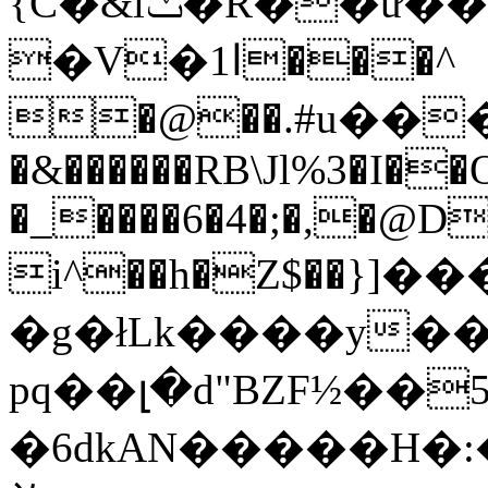
�V�ا1���^
�@��.#u�����
�&������RB\Jl%3�I��
�_����6�4�;�,�@D
i^��h�Z$��}]��
�g�łLk����y�
pq��լ�d"BZF½��
�6dkAN�����H�