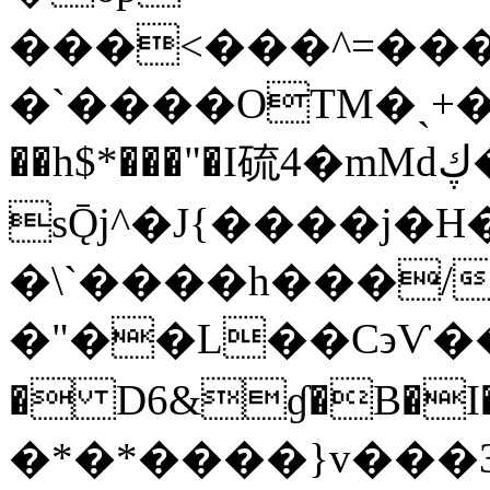
���<���^=���Ў
�`����OTM�ˎ+�
��h$*���"�I硫4�mMdڮ���CM^���
sǬj^�J{����j�
�\`����h���/
�"��L��C϶Ѵ��`r
� D6&ɠ�B�I
�*�*����}v���3A�za