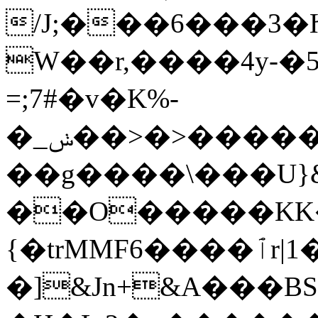
/J;���6���3�
W��r,����4y-�5
=;7#�v�K%-
�_ݭ��>�>������C�V�gG��򬶼�����sdiOZ��uI*������^~���fr#�9W���������������]J��J���������rz=������~X[�Fӗ�J�����%��k������^b�ѹ�Զ$�iyw�Z�:v0v=Q������f��).]?
��g����\���U}&�
��O�����KK�x
{�trMMF6����ٱr|1��]�/
�]&Jn+&A���BS�