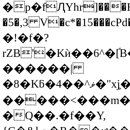
�p�fԮYhr]���H
�5�,3 V�c*�15��
�!�f�?
rZB'�Kѝ��6^�[
������|
�8�Kƃ�4��^ޥ�"xj֛�4�3��3�'淞7qغn}
�����<���m�
�Q��.�f��Y,