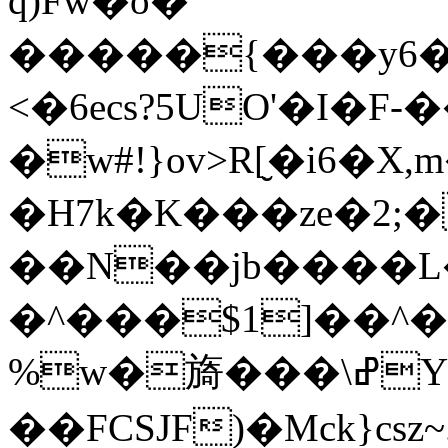
q)Fw�o�
�����{���y6�
<�6ecs?5UO'�I�F-
�w#!}ov>R[̮�i6�
�H7k�K���ze�2;
��N��jb����L���
�^���$1]��^�^
%w�旖���\ߝY������섔
��FCSJF)�Mck}c