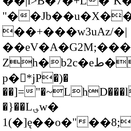
��|i>B�7�+L�˘K
"��Jb��u�X�
��+���w3uAz/�|
��eV�A�G2M;�������˹�(�
Ζh�b2c�eط��%&H�_b�
p�󆾟*jP�)�
��]="�~LhD���l
�}��L؈w�
1(�]ę��o�"��8