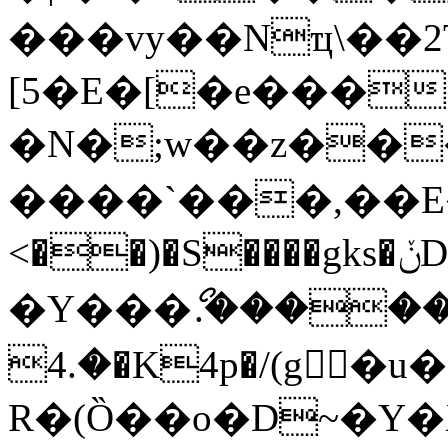
���vy��Nҵ\��2T
[5�E�[�e���
�N�;w��z���
����`���,��E�
<��)�S����gks�ݩD%e�ȴ0��!
�Y���ޯ.�����{
�.4�K4p�/(g�u���Ώ�9��r��.��Te�.ee*�&�SUI)
R�(Ȍ��o�D~�Y