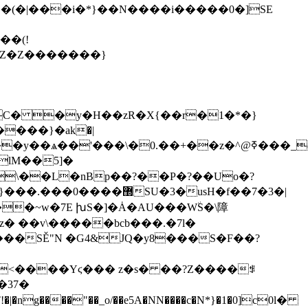
��(!
;�Z�Z�������}
C� �y�H��zR�X{��r�1�*�}
��y��ѧ��'���\�0.��+��z�^@ߧ���_o����
\��L�nBp��?��P�?��Uo�?
�~w�7E խS�]�Ȧ�AU���W٘S�\障
� ��v\�����bcb���.�7l�
��SĚ"N �G4&JQ�y8���S�F��?
��<����Yϛ��� z�ѕ� ��?Z����ꌣ
ng����"��_o/��e5A�NN����c�N*}�1�0]с0l�