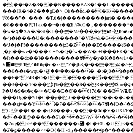
�]��\�Z�8���N����BAS�1��L-�����1
���JR�4�Z�ۘ��gE�^_Ȯk��ĥd,��I�K��
宍6��"�+���+�T,ǖ�|���������jari�:��
�8����PӶH|ax��~�r��҉EݨՓcG�ۅ�������*��� GKR5�6��VV$�����7/m/'���u6��Ȭ�Q�KFr����ڞ[ZL�n�(lc�0GFd��H�k�Y�����ك�=cU/
�w�գ�XA�/�SI�:L���Ms���֣�|e'��+�o�G�*ժ�=XV��f���}ma�`���[ښ�[
�^)�i����U�;�������"�VR&�G���mg
�\J�j�Ff��������jz3�Z�j��D5����ӗ6��Zja�-����UidyEMoﭰ��b�RrOV Ѵr�~�^�<�܍�+#���
[�j<��wv�/��� G+#s�Q�`w��W�s+f���FK�"
�[r���dc��]����s����޲/y�y�K�8�w1<�__x�_W��B�QB�"�l5R�{��´P�U�U�|_:��j,Q�P�]*�*���W�g��\�y���� <�Rp�
V૞���`�^�/��q�r �x< "Z�;|b8,�/���2
��0��s�wqu�>۠@��/��x��� �_�;�j0�
��6�؝F4R�O�L�~����� o��*�`IJR�\� ��T�ҩ!��e����_�D1�W;�f�t�(�n��S����U��g�`�L�d� �傠0"��f�
��3���`P���Q%�(��$��R��8$un�ۆ|���l�7ʤD�f��� 3��* ؆*T�g�Bs&��r1$� � g�����s�S��w�
P�U�9�t�q�4>�U��E�6[��6}7d�ߵ��BW�Æ/ˏ�oTt�-��s�����7u�k ����� ��{p?�7�����3p��i�G��%r��o;1(M!9Zd�D�л¿�;��f�$���,�0-
���Ug��*˪I�C��g�i.0�����P��r��#��^�����h��ޅ���Sń_]x+�P��3����i
���zj=��Y� �7��7��7޳�[O�{�S�a��!\�ߍ[��y�#���@��j=��Zw᧿[ϭg�����#��m��� � ��&QC.�C9V*�SaS��``
GE��P�j�:�r{8$���x[����0d�V�UXk
�:��Ɯ@���:��5].��2S}W�%~�4�
´�7nq�jz%��5������z޸i�i|�+0U�U }<��OpF���z�{�[�3�M�-;"�����'�}
�2֓�g�����<<�O{�H~dݷ�����p�*���������}��}�G�n�D:nڧ�x�s��u����z �>��5>�}��z;� �:�2�O�*��e!��U�/���!