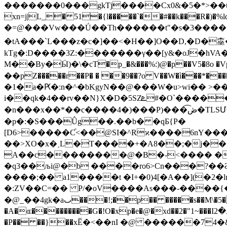
�������0���gkƬj����Cx0&�5�*>��t���
xn=j|L_� 51�{l���
��`��#��k���R�)�%ld��%��-�'�[�,���p 
�=@���Vw���Ǘ��Th������t"�s�3����
�tA���`L���z�c�]��<�H��]O��D,�D�
kTg�:D����3Z:�������γ��[y&�oJ�hVA�%��S�2�1�3�2�.�� ޒ
M��By�Ӹ)�\�cT�p_�&���%͘:)@�p��V5�8o �Vp� 탾 ���N|,�s8H��H3�
��pZ�����r��P� � ��9��?o V��W�ì���*�
�1�a�Ԗ�:n�^�bKgyN��@���W�u>wi�� >��
i��qk�4��rv��N}X�D�5SZܧ#�O`�������pZ��K�x&������j|+�Zψ�Tf=��̬�g|�)_`L���Y_X���>�: _Z��s��^�P�������Y�n�|
�n���x��*��c����4�)���P)���ڞ͡�TLSՄ��-a�v�['��=��5n�<���}o�VN�U�15C/ަL_4>�����'���ھ�`M�
�p�:�S���Ûg��.��b� �qƂ{P�
[D6>�����Ƈ<��@SI�^Rϰ����6nY��
��>XO�x�˱L�T����+�A8��;�j�
A��c��������@�B�-<���� ��
�q3��љi@�b ����ro6>Cn���?��
����;�� a1����t �I+�0)4[�A��](�2�l
�:ZV��C=�� P/�oV����As���-����{�
�@_��4gk�aٮ���!;��p�� �����s��M\�5�&dm�z ��sC~c���/�*c�#ќ�)VfZ\��� ��/����cL�}�ɋx����qņf��!p) �v}
�A�ɶ���������G�!O�xp�e�@�xd��2�"1~���Iذ�2� #hZ���%t���]��������S,,ݩ=ҹ��e�����'�ϰ�:�>��V`��M�l~��eR/!��(U���Z `T>v<�/
�P�� ��}��xӖ�<��nI �@ ������74�