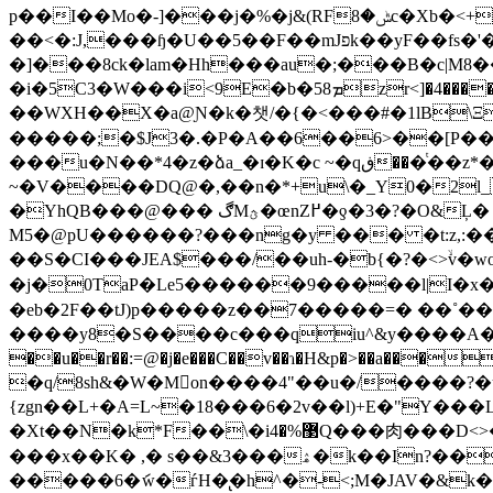
p��I��Mo�-]���j�%�j&(RFݰ�8c�Xb�<+��s7����H[�Bc
��<�:J,���ɧ�U��5��F��mJפk��yF��fs�'��� N$�b*����$6��I�'7�������H'�+���d2~�/p�?
�]���8ck�lam�Hh���au�;���B�c|M
�i�5C3�W���i<9E�b�58ܡzr<]�4����o�����w%-3#0��~@��&g˃�Z1�1� �[� P� "X���Ѐ�����8$( $�cmeC=�"�x_�~�4����ق��aP
��WXH��X�a@Ɲ�k�챗/�{�<���#�1lB
�����;�$J3�.�P�A��6��6>��[P��]�KݧK��A V'�Ͼm���ݹ�A^ޛm��!�[��3�#���K1�3�����$�9
���u�N��*4�z�ձa_�ɪ�K�c ~�qڧ���ͭ��z*�����J��������?[_[�m� ?^�c�����?�����?
~�V����DQ@�,��n�*+u\�_Y0�2l_��J���*5�ުv�ۆ+��9��3�$�L�Xs�Y
�YhQB���@��� ڰMؿ�œnZ߂�ƍ�3�?�O&Ļ� 9(�Yę�y�}E0���0�� C�Hh���mHu�} ��&+U,;�� >7t�݇4�6Z|'�ދ? ^�tr�Bៃ�������j?
M5�@pU������?���ng�y ��� �t:z,:��o ��)�~����
��S�CI���JEA$���/��uh-�b{�?�<>ۙv
�j�0TaP�Le5������9�����l|I�x
�eb�2F��tJ)p�����z��7�����=� ��˚
����y8�S����c���qiu^&y����A�L2
��u��r��:=@�j�e���C��v��ɿ�H&p�>��a��
�q/8sh&�W�Mon����4"��u�/����?�u�
{zgn��L+�A=L~�18���6�2v��l)+E�"Y���L5Ľ<1
�Xt��N�k*F��\
���x��K� ,� s��&3���ۿ�k��In?��j>�0�ʃ2�� ~7���/�[�h �)��w�4�E �"v �ud ���'�*�
�����6�ަw�ѓH�̢�h^�-<;M�JAV�&k�