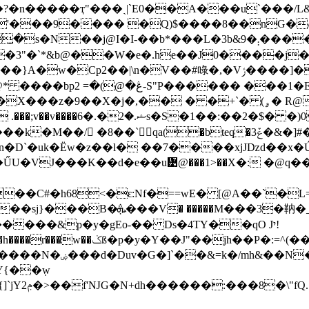
�����ҭ"���ˏ|`E0��A���u`���/L&��LݹkW
'���9���� �Q)$����8��nG�/
�P��fY%�3"�`*&b@��W�e�.he��J0����j
#㖨�,�Vݬ����]�� ��V� {8���JU�P����@�=��Wr�?
���1�E` 5�Ʌ��$:
�+`� (ۄ� R@"�����A����Nt���xwvj}os+�����ģ]��/
1r�ېU� �����[�ڃ���_�Ƅ�
�/ ٍ�8��`qa(�bteq�3ݞ�&�]#�r
n�D`�uk�Ёw�z��l� ��7����xjJǲd��x
ŰU�VJ���K��d�e��u᝹@���1>��X�: �@q�
��C#�h68<�ԑ:Nf�==wE� [@A��`�L=
� �����Μ���3�靹�_)���p��p2w����G�; �@q?
^(��X����y�4S�n�d�w���@!
� [ѳ�x� �r~d;/�
{��݂w
tN��b�}