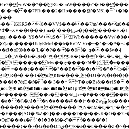
e7�+nW��*��RG�bnW����\"�0��������
���!�~���7FRt���2�Ho����츴'�M61�'+
����
������H.�L.�i�����*K��������,��ō�⼜
+����"Y9�W+uS� Z!W]:������Vv{�8����
~��+e +�G��|�6�3��d9eݘ�mno��L�T#
��fJ�
oP3Mt��[L�'�?�� ��9�_q���$v�-|
@�/~�\0���;��Mw��g:����?Թ�{( �v�
)�p�� =���e����"��E���(�?�"�
N��6 +h�^0eS�3�7�5>h|
'F�����P��������"N�hM�uj�"["�
�E���jAO� %Z�2]��x���7��/��vK�O��7>