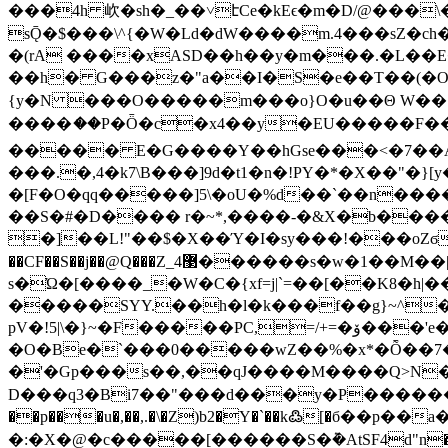
���4h 㰞�sh�_��˅էCe�kEϵ�m�D/@���\
sǬ�$���\^{�W�Ld�dW����m.4���sZ�ch�O��g��E��ҳ
�(rA ����xASD��h�
�y�m���.�L��E
��h� G���z�"a��I�S�e��T��(�O
{y�N ���O�����m���o}O�u��Θ W��1y Ss�{
����ަ��P�Ȫ�c�x4��y�EU�����F��
����� E�G����Y��hGse���<�7��A
���.�,4�k7\B���]9d�t1�n�!PY�*�X��"�}
�[F�O�qq�����]5\�oU�%d��`��n����C
��S�#�D���� r�~*,����-�&X�b����|�b�
�]��L!"��$�X��Ύ�I�sy���!���oZϭ���
��CF��S��j��@Q���Z_4޳������s�w�1��M��|������5>���Y�[���U���� <>�Yub�:Sł^WX����
s�Ώ�[����_�W�C�{xf=j|`=��[��K8�h
�����SYY.��h�l�k���f��g}~^�
pV�!5|\�}~�F�����PC,=/+=�ۆ���'e�������O���$G
�O�Be�`���0�����wZ��%�x*�Ȭ��7
�'�Gp���s��,��qJ����M����Q>N���&bu��Uٛ� �
D���q3�Bi7��"���d���y�P�������N�
��p���u�,��,.�\�Z)b2�Y�`��k߷[�б��
�:�X�@�c�����[������S�݉�AtSF4d"n�