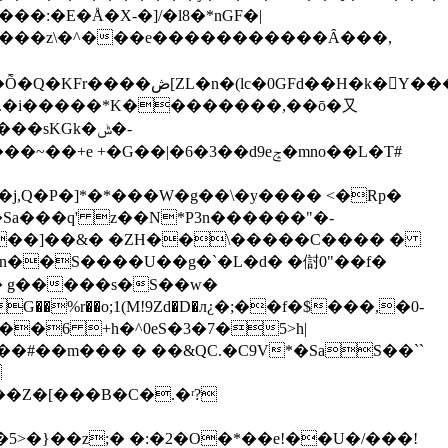
:�E�Å�X-�]/�l8�*nGF�|
�I����z\�^���e�����������Ȃ���,
sKGk�ݰ�-
��Sa���q' z��N*P3n������"�-
lb���]��&� �ZH��\�����C���� �
�
��Z�[���B�C�.�ʳ?