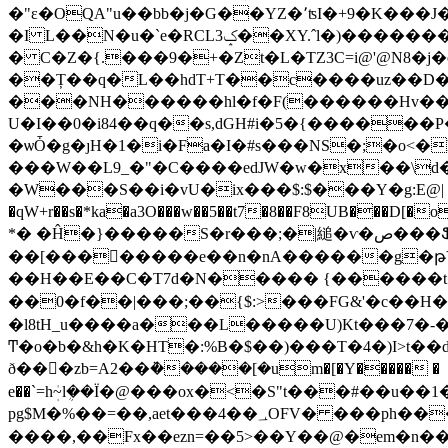
�"ɛ�OQA"u��bb�j�G��YZ�٬ʦI�+9�K���J�L���LMg���t���Y��.~8�I�A�I��3@�(�|���i�*}��N����i�����0�]SE
�I L��N�u�`e�RCL3ݤ��XY.ˆl�)������������x�V��!
� C�Z�{.���9�+�Zt�L�TZ3C=i@'@N8�j
��Ț��q�L��hdT+T��c����uz��D�p�
���NH������hl�f�F(������Hv��T�
U�I��0�i84��q��s,dGH#i�5�{������
�ѡȰ�g�ȷH�1�i�Fa�I�#s���NS�;�o<�h&Jݔs�]��'�W'��?���
���W��L9_�"�C����edJW�w�x��\
�W���S��i�vU�ix���$:$���Y�g:E@| ��� ϯ/���tJLj�r�� 
�qW+r��s�*ka�a3O���w��5��t7�8��F8UB���D[�o
*� �Ĥ�}�����S�r���;�|縋�ѵ�ص���Ֆ�������`��cٸ���M g��m��$�L��0�blM��5]�
��[���󗳗�����e��n�nA������g�թY
��H��E��C�T7d�N����� {������t��u�w��� ��2Ƚ��
��0�f��|���;��{$:>���FG&'�c��H
�l8tH_u����a���L�����U)Kt���7�-
Ͳ�o�b�&h�K�HT�:%B�$��)���T�4�)I>t
ð���zb=A2��ܵ�����[�um�[�Y����� �
e��`=hܲ~lܴ��Ї�@���ox�<�S"t���#�
pg$M�%��=��,аet���4��؀OFV� ���ph���c=����T���F�)Y�z������n7>��Z��37�
����,��Fx��ezn=��5>��Y��@�em�n����S�Ͼmh