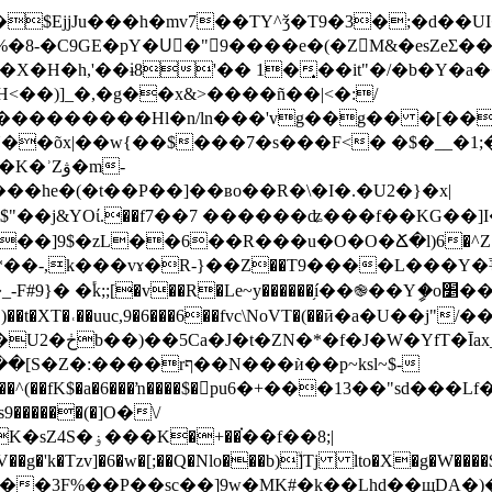
�%�8-�C9GE�pY�Uٔ�"9����e�(�ZM&�esZeΣ��
X�H�h,'��ɨ8'�� 1�͎��it"�/�b�Y�
<��)]_�,�g��x&>����ñ��|<�:/
����Hl�n/ln���'vg��g�� �[������vbv��0�Q�0
N��õx|��w{��$���7�s���F<� �$�__�1;
ۋ�m-
l$"��j&YOί.��f7��7 ������ʥ���f��KG��
]9$�zL��6��R���u�O�O�Ճ�l)6�^Z����ft5�M�
8*��-,k���vɤ�R-}��Ζ��T9����L���Y
6�)��t�XT�˓��uuc,9�6���6��fvc\NoVT�(��ӣ�a�U��j"/�
��r�()��f��S)��%g�(�Rt�Z�����B�U2�ڂb��)��5Ca�J�t�ZN�*
ף��N���ѝ��p~ksl~$-
��֗��f��8;|
��3F%��P��sc��]9w�MK#�k��Lhd��щDA