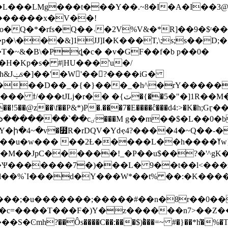
�o�Q�*�rfs�Q��˓�2V%V&�*R]��9�$ʳ��
\���&]1JJ]I�K���T,\;s;s��D
~&�B\�Pȡ�c� �v�GF��f�b p��0�
P�H�Kp�s� #|HU���
'u�/
�iG�
d���D��_�{�}���_�h^�rY�����
�{ٽ�{��1[�"�5R��M����}�ak�|
��!5��@z��\f��P&*)P�.���7�E����ĉ���d4:>�K�h;Gӷ�
�ի�4~�v�⻿R�rDQV�Ydҿ4?����4�~Q��-�
���L��h����ߌw}���.���0����޽SU�3�usH�f��7�3�|
��M��JpC������!_�P��u$��?�'^gK�
�Ѱ�������7�)���L� 9��t��l<���z
��d��%`I���d�Y���W*��t% ��:�K����
�u��1���;�u�������;�����#��n�8r��0
?��Ôs����C��:���$)�ͪ��=~ #�}��*h̐�%�T!�|�