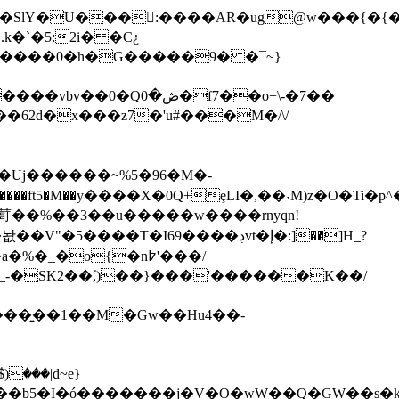
.k�`�5:2i� �C¿
a�����0�h�G�����9� �¯~}
ڞ�f7��o+\-�7��
��62d�x���z
7�'u#���M�/\/
]I�Uj������~%5�96�M�-
�у����X�0Q+ȩLI�,��˕M)z�O�Ti�p^�_��J��Ii
�䔅��%��3��u�����w����rnyqn!
���_�)%�r)y���<������֥�Ii�Ҳ���7�2��_-F#9}� �֕k;;[�v��R�Le~y������֥í��֎��Yީ�o׵��놦��V"�5����T�I69����ڊvt�إ�:]��]H_?
�a�%�_�o{�n߈'���/
�f�J�W�YfT�Īax_-�SK2��͘,)��}�
��'������K��/
�)��b5�I�ó�������j�V�O�wW��Q�GW��s�