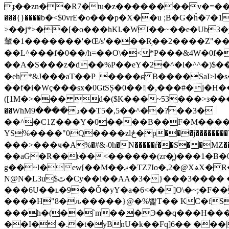
ɟ��zn��R7�tu�z��������v�=��q=t/
���{}����b�<$0vrE�o���p�X��u ;B�G�ĥ
>��j*>��[�o���hKl.�WI��~��e�Ub3�
輦�1�������'�Œ/s'����R֥��2����Z"��;����fݶnc��
��L^���f�0��/h=��O\�<*P���&4W�0f�
��A�S���z�d��%P��eY�2�^�l�^^�)$
�eh *&J���aT��P_����ɕ B����SaI>l�
��f�i�Wç���sx�0GtSȘ�0��!|�,���#�j�H�� �G���&�
([1M�>��� d�($K���~53���>з������
��WhMد����9��T5�,5��^��?��3�
��^�C1Z���Y�0����B��F�M�����7�Tv&� Z��թpv��8�ߡ�w
YS%����"0Q����zlځ�p���͞j��������V�Z鍧�YVV�X�j�}e�!�X��������/���[:�M7xu�.��2B9+�4Aꌩ�|
���>���ҹ�A%�#&-0h�N�����ŕ��S� �MZ��.`P}e} ]!Q��ߢu�YX ��}\Ȩd�r��ArX��
��aG�R��t��<������(zr�̪)���1�B�0
g��~l�ew[��M��ޣ�TZ7Io�,2�@XѧX�R����"��KB k�ͯl�xb�: �Sq�bE�>[�jCXU� N�Im|�Y#wx��C�}1:Q�7�?U�
N@N�L3u$ٿ�Cy��i��AA�3�}���3���� ��+=)������),��⹂+m;���"�V3�>�M[ɖ���$��Lnq�3���-
���6U��ʟ�9��Ȱ�yY�a�6<��]O\�~;�F��
����H"8�ԉ�����}@�%빭T�� KC�fSf
���h�(��`m���Э��q���H���
��I� �.�t�yBnU�k��Fq]6�� �