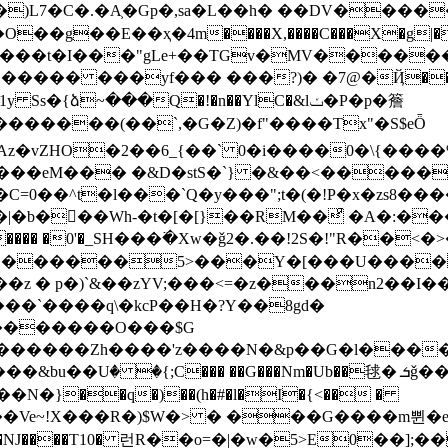
�)L7�C�.�A͕�Gp�,sa�L��h� ��DV����
�4m����X,����C���X�g|�Q��PF6���PtE�q��׻0��I�
���t�I���"gLe+��TGv�MV������Wְ
����� ���yf��� ���?)� �7@�Ҋ���
ձ~���Q�!�n��YlC�&lݖ�P�p�簷
������(��`,�G�Z)�f"����Tx"�S$eȪ
z�vZHO�2��6_{��` 0�i����0�\{��
[y���eM��� �&D�stS�`} �&��<�����1�
=0��^t�l���`Q�y���";t�(�!P�x�zs8���
�ْ�Wh-�t�[�[}��RM��ͣ �A�:���ݟ���
� �0'�_SH���߳�Xw�ǧ2�.��!2S�!"R��<�>�
|���z � p�)`&��zYV;���<=�z���n2��
��`����q\�kcP��H�?Y��8gd�
������Zh����'z����N�&p��G�l����
{;C��� ��G���Nm�Ub��毬� ܭǧ�� D��*�D4*�:zY?
}��q�)��(h�#�l�I�{<�� �
p��a��Ve~!X���R�)$W�> � ���G����m쀤�e7
NJ����T10� 런R��o=�|�w�5>E0��];�