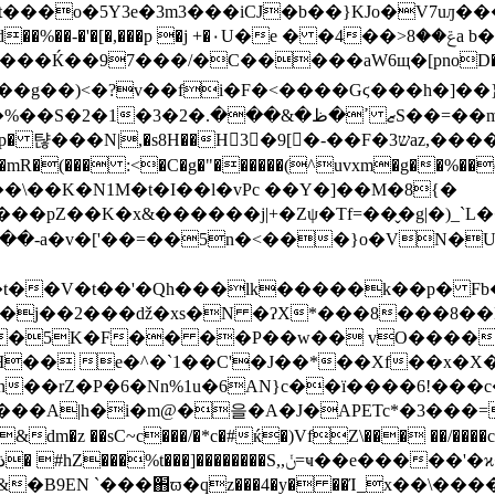
o�5Y3e�3m3���iCJ�b��}KJo�V7uԓ���'�()
�j +�٠U�e � �4��>ݝ��8a b��v�wo�>[Λ"e
���Ќ��97���/�C�����aW6щ�[pnoD��܈*f
桽��g��)<�?v��fi�F�<����Gϛ���h�]��
ߴ�ظ�&�S��=��mגh��yh7ʀ�
9[�-��F�ש3az,�����[\c&�������x�-��?ܵ2:��^/vV��!��ꇲ
���mR�(��� :<�C�g�"������(^uvxm�g��%�
�\��K�N1M�t�I��l�vPc ��Y�]��M�8{�
�t��V�t��'�Qh���lk�����k��p� Fb
��j��2���ǆ�xs�N �ʔX*���8���8�
5K�F�� ��P��w�� vO����y�
Ƌ�� e�^�`1��C'�J��*��Xf��x�X�
n��rZ�P�6�Nn%1u�6AN}c��ï����6!���c�
��A|h�i�m@�을�A�J�APETc*�3���=�
&�B9EN `���֋ϖ�qz���4�y� ��Ί_x��\��