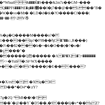
�*Wbш0&���Ќ�S���&2m7z��GM~���
j7��@��L��"B�
��vo�Mt� �LD�d�tk�?O����Cf���|
=��<^2V䙷
��%�g�Q����M����n?�
��f��ȁp?�F9$��ԧC�7��ԑ::,R���}
�J\\��$2���k�+�k�O��(�?�o�/
"�
�����Q㦛����� �A�P�X]i�`|=�������
I����o|�8r7����ȳ�E�����?
�X/rx�[ �Xq�H
g�2Q *bB��\�?]|
���`�@��Y`�D5��,�9���6j�v*��uZ?