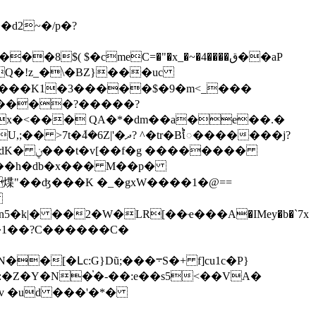
�Q�!z_�\�BZ}���uc
�L��h�db�x��� M��p�
煠"��ʤ���K �_�gxW����1�@==

�k|� ��2�W�LR[��ҽ���A�IMey�b�`7x
Hg��1��?C������C�
G}Dũ;���܋S�+ f]cu1c�P}
�h�=͔:�Z�Y�N�֓�-��:e
��s5<��VA�