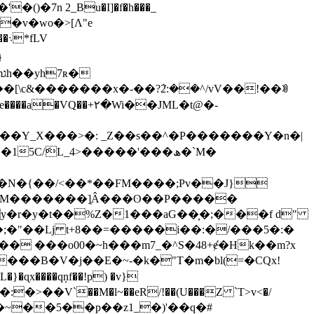
�7n 2_Bu�I]�f�h���_
LV
}
�e����a�VQ��+۲�Wi��JML�t@�-
�N�{��/<��*��FM����;Pv��J}
�M�������]̹Â���ʘ��P�����
r�y�t��%Z�1���aG��͎�;���f d"
;�"��Lj t+8��=�����i��:�/���5�:�
� ���o00�~h���m7_�^S�48+ɇ̔�Hk��m?x
��B�V�j��E�~-�k�"T�m�bl(=�CQx!
��~��5��p��z1_�)'��q�#