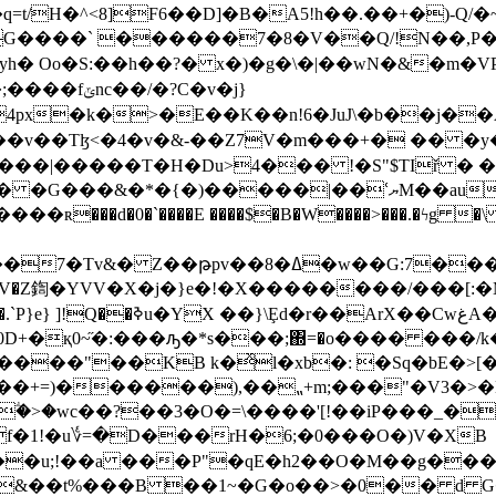
H�^<8]F6��D]�B�A5!h��.��+�)-Q/�~�z<
�7�1G����` ������7�8�V��Q/!N��,P
yh�
Oo�S:��h��?� x�)�g�\�|��wN�&�m�
/�?C�v�j}
4px�k�>�E��K��n!6�JuJ\�b��j�
���v��Tɮ<�4�v�&-��Z7V�m���+� �� �y
s���|�����T�H�Du>4��� !�S"$TIř �
*�{�)�����|��ՙޔM��au�go��\�:>
ʀ���d�0�`����E ����$�B�W����>
���.�ϟg �
��G:7����D�:z�!�KT�a�T�iEͥ���
CwغA�uz��Kw@@:���L!��!
D+�қ0~̋�:���ԡ�*s���;΍=�o���� ���/k�
ؖ�>�wc��?��3�O�=\����'[!��iP���_�
�1!�u؇=�D���rH�6;�0���O�)V�XB
�u;!��a ���P"�qE�h2��O�M��g���I
��|&��t%���B ��1~�G�o��>�0�� d