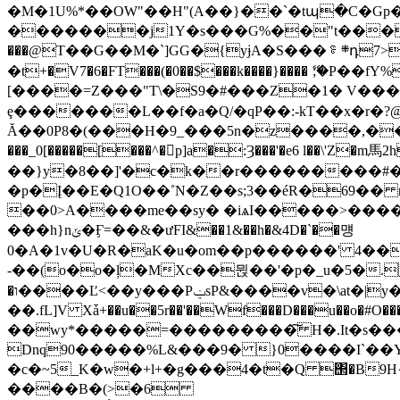
�M�1U%*��OW"��H"(A��}��`�tպ�C�Gp�?�n
�������j1Y�s���G%��"t���
���@Т��G��M�`]GG�{yɉA�S���ᳯ܍դ7>̫�s�N��j@I�I-��b*���L�3b&9�܄�����D:�^YO�'��n��`͗v����D\\t架
�t+�V7�6�FT���(�0��$���k����}���� ޭ;
[����=Z���"T\�S9�#���Z�1� V�����}A�w�Cp2��|\n�V��
ȩ�������L��f�a�Q/�qP��:-kT��x�r�?@* ����bpڠ�@)�= 2-S"P������ 
Ă��0P8�(���H�9_���5n�z����,��X���z�9��X�j�,�� � 
���_0[�����[���^�p]a�:Ȝ���'�e6 l��\'Z�m馬2h .���;v��v����ޝ.�2�.�6s�S�1��:��2�$� �)0�=
��}y�8��]'�c�k��r���������#���k�M�
�p�Į��E�Q1O��˚N�Z��s;3��éR�69�� 
��0>A����me��sy� �iѧI�����>����
���h}nݶ�Ӻ=��&�ưFI&��1&��h�&4D�`��먱
0�A�1v�U�R�aK�u�om��p������' 4��
-��(o�o�ļ�MXc��뮍��'�
p�_u�5�.��sj}���В�ܞ���V
�ו����Ľ<��y���PݔsP&����v�\at�|y�����&p�y�gEo-�� Ds�4TY��qO Jי!
��.fL]V Xǡ+��u��5r��'��Wf���D���u��o�#O���h����r���w��ݢß�p�y�Y��J"��jh��P�:=
��wy*�����=���������͠ H�.It�s������N�ۻ���d�Duv�G�]`��&=k�/mh&��N�w@
Dnq90�����%L&���9� }0����I`��Y
�c�~5_K�w�+l+�g���4�t�Q ΢�B9H{]`jYݦ2�>��f'ǊG�N+dh������:���8�\"fQ.S���m���?f�_b��"�#
����B�(>�6