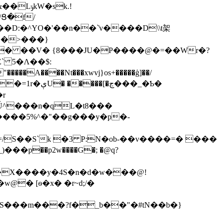
�sk.!
Ց�f/
��>���}
�Ú^���n�qL�t8���
����5%^�"��g���y�p�-
/S��S`k �3 P:N�ob-��v����=� ���