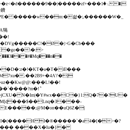
�d������9��|�����zf+���ۂ�1�|
�鐨
VPE� �����w��m:�솳�;,������W�_
�A㹇
��!
 ��DVg�����C!�Ø�|>G�Cb���
\ ���3�� �#�Mq���n��
�`����?m�!݉
E�����;@M�on��uQ6Z�|
�(����H l�®�����`�a4�[�>�?
 G��� ����X�Iu�}�