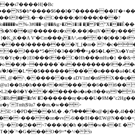
8���68�L�~�xC����;�H���(���?
\Ξk�N��i@�����z�x�,��)�u)V��y��
�m<_���
mx�<��� QA�*�dm��a�e��.�
�`�u��������9�ޗ�dK� ݧ���t�v[��f�g ��������
�wo݃/�J��L*�$��������֗��ϭ����a4
�_@�^˛����� �ӊ� ɕDV1m!�n6/X��q�
��@u1��B͎4�h���#�ԙ�����6��t6��
|��8�Y��\�����o�a�c8��uy?�6n5
�3�Rdj���zW �󧇍������nӻ�u��U�9M�"c2
y`Tmh|$\lu7 ��m,�w��>
�PD���M,� .�;֏����o@�j|��,4I��Ν��[�Լc:
�i޳%�4Q���⾁���D<>��>����on�vv|-6ǀ��fH��EW@N�
T�]�`^�G���O�9=*�^/�o