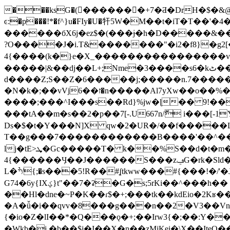
���ksG�(�َ������+7�Ƌ�DrH�$�&@R
ͼ:�p���!*�f^}u�FIy�U�㸩5W�M��t�iT�T��'�
������бX6j�ez$�(���ɉ�h�D�����&��
?O����J�i.T&�������"�i2�f8}�g2[��
4{����(k�}e�X_����������������v�;�������
�����|&��dj��L+;Nme�3����s6�kٹ��Nv�zne2���Z%L2����Vf.�Y��d2��ݜ�ןx���Q�
d����Z;S��Z�6�����j;�����n.7�����m�v6+� ���[���
�N�k�;��vVjז��6�n�����Al7yXw��o��%����/�HJ*�Z���g��+��ۋ�vo�"�7����ɱL�[G��Vg�w�ڢ�8���|
����;���^I���s��Rd}%jw�ɭ�� 9!���- m��X;��1�6��k
���tA��m�s��2�p��7[-.U667n/ޮ i���[-
Ds�$�t�Y���N]X qw�2�UR�/��f�����
T��g���7������������B����'��^��j�ڋ;�[�����\>S��K��z;"__8ɵ77㫭�ý����xd�x;w��2�t�,]?9�Z��*��h;*MV�'
lj�tE>ܜ�Gc�����T� k��%S��d�t�m�ŕB]-,F�|Y8�dKry�h�ܾ~].���� 5��ޛM�r'��ZҶ������ց�}d++Ǉ�Jۛbe[N�oƓ��Zso�H
4{������Ӌ��J������S���zݠG�rk�Sld�;+��r~'��)�ba�P�6n���nrw�P�L66v�r�Fiyqn!���,���ؼ�;����h,UYMl_?
L�ׯ/{;�s���5!R��#ʆtkww���#{���!�/'�Jm',l_?�>,n�{�����N[]���U�d㤴I�hAX[=.���D��U�亾
G74�6y{IXؼ}t"��7�ʡ�G�s;5rKi��^���h�� ^��=XI�ګ�d='�Z�
��Hl�dne�~P�K��ɾ$�+;���tk��kdEio�2Kʁ����:ȶ�
�A�ǚ�i��qvv�8���g���n��2�V3��Vn6�
{�io�Z�lI��*�Q���ǫ�+;��Irw3{�;��:Y��Vۓ�Y���fJߍ�����F�TW�[���o/�ʯ��孽��b$N���^�4��{���A�h������
�Wkb�i �b��$j�I��X�n��zMjKei�\X��IteQ���*+��J��UR˯˳{;�V$�^