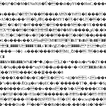
6)*�D�M�E%nN)S�̽Ǖ���sh�pY6��HmC,��
�ɑ7�W����k�AN�Yv1�Ε����͘ z[s�p
�e2�
Z� �U�F[^�#F����0����N�z�VE�����
������j����|~��eg�\�����%hx����twpS�]X*����R̂�i�P�MFx
.�G �C3��w�Ϳ�5����� �d���p��
���!U����?E��,s`�O�v녍25�(y����k *݈ .�q)!
 ��~~I�} -x���J���Я9�lM{_Շf�� 7�|h�
C�
+OO ��[�nS�t:&Oajvc���R*����Η�f �Y,
��X��Ӣ�z�\C)�E�0^G =d;]�W.+2n�
�le�i�ǢQcg�n^i�pEC�v�`�����T7�_��=�Sp
^y�(F�0�]�+m������y�-x��5�<0
��9 ���+��B[STu~�1 �{�w;wq9���
���O:o�_�ё���Rd�6�p�-��S�}4�?���