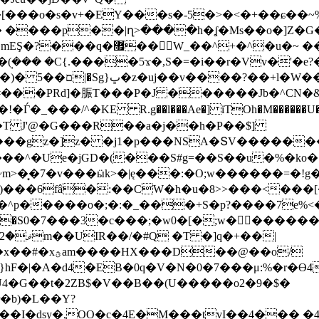
� ����p��|ղ>����h�ʆ�Ms��o�]Z�G�
�~ ��`�n+�o�����+���O�
ܱ(��� �C{.����5ϫ�,S�=�i��r�Vv�'�
l�W�� ]+
jX#���PRd]�脤T���P�J ������Jb�^CN
�A�T J'@�G���R��a�j��h�P��$]
�̒e���gz�]z� �j1�p���NSA�ՏV������
���^�Ue�jGD�(���S#g=��S��u�%�ko�|�
�y�|йk~m>�͙�7�v���ӹk>�|ę���:�O;w������=�!g
�()���6fâ�:��CW�h�u�8>>���<�
}hF�|�A�d4�EB�0q�V�N�0�7���μ:%�r�Ө
4U4�G��t�2ZB$�V��B��(U�����o2�9�$�
�b)�L��Y?
���I�dsy�,OO�c�4E�M���tvI��4���