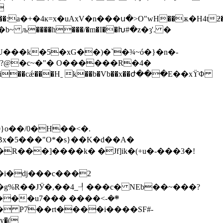
����h���/�m�I��Խ#�z�ȝ'. �
���k�5�xG��)�`�¾~ó�}�n�-
g%R��JӰ�,��4_┦���c� NEb��~���?
��u7��� ����<܍�-
y�(