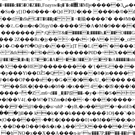
�Z��i,Foaysw�q�`�o�΍3�MIԩ�����3ص����F�X�Z!F���߄�Le����7
�s9aG�T�6��p� � <�|䜽����7� ��#M
:�؊G�m�e�󪮮6ԓy\0�-����5�A�M�9��\�|
6�`�����{��z`�y��r��b/V� ���]��/bݍ�P �ͼ��-Ԟ���o|� �������ݬ*։QT&
������;����h,���O���G�8
j�� �c��� 2Z���Rc�jy��<��c<]�A� 
���3�Ȓ�Ϯ�sz
�;�v�j E7��G�A�=��r3��8^�F�rA����I�nh��
����p���Yi��Ǆ5�Q}�F����8�)n����
 �@�6��OP���n�y�G��]��cU_����
��ՏiK�[���a�b9� i�x�� 4�c�l$\�|��!
�|�Pꡙ��ހ�y�>�S�8�+y����;���
�f��V4{.��W!�TSZm�d��<�<���f����>
@l��g�u>uhҎ >�yB,�o��@ �=�a6Eb���u�T��٭(m�H
W�2۹���])ll�� k�k�'��k���'����̏1O§��`
��˛��D��D��9�&�z�.),�� K�����J��