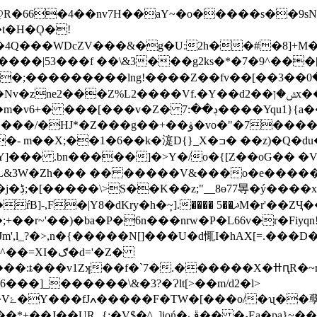
�66�4��nv7H��aY~�o�����s��9sN�l_�
4�t�H�Ǫ�!
4Q���WDcZV���&�g�U:2h��#�8]+M�
��|53���f ��\&3���g2ks�*�7�9^���[Յ٭�
��lng!����Z��fv��[��٭������0��3����j&?
v�Z� ڊ��:7����Yqu1}{a��[/ZTO
�㵓D{}_X�ߏ� ��z)�Q�du�p8���꼹��� �����|
1Y]��� .bn�����]�>Y�/o�{[Z��oG�� �
L&3W�Zh��� �� �����V&���o�e�����@�
[�5z]�-
��v1Zʞ��f�`7�.������X�ߚԥR�~r��,W�;a�}
��]_������\&�3?�Ɂlt[>��m/d2�l>
�f�|
_]ioń�ڦ�� �˕Ea�pa}~��iZ%���OV�sM�%-