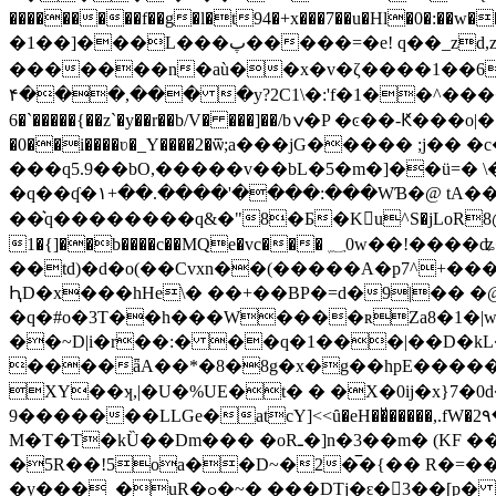
���������f��g�l�t94�+x���7��u�Hl�0�:��w��>����c��5�O
�1��]���L���پ�����=�e! q��_zd,z�Su� y[}D�i0���<�Qd F[U�|�� ���b�/0�d�8e���o܋%�M"Sɣ�}
�������n�aù��x�v�ζ����1��6��t1
۴���,��� �y?2C1\�:'f�1��^����
�0��i����ʋ�_Y����2�ѿ;a���jG����� ;
���q5.9��bO,�����v��bL�5�m�]��ü=� \�1�-O��٣0�O@z�s��z]T �L{ �`�
�q��ʠ�١+��.����'����:���WƁ�@ tA�� &fc=�0�rx�w�����P0D�=X���9��faE_1䆖
��͛q��������q&�"8�Ƃ�K񝳐u^S�jLoR8@��3�
1�{]��b����c��MQe�vc��� ؁0w��!����ʥ�X���HE]P�������� �'{�G��:����7���R}
��td)�d�o(��Cvxn��(�����A�p7^+
ԦD�x���hHe\� ��+��BP�=d�9|��
�q�#o�3T��h���W����ʀZa8�1�|w"S
��~D|i�r��:� ��q�1���|��D�kL����=ؕ:�Z .m6~d�� _
����ǟA��*�8�8g�x�g��hpE�����
XY��ʞ,|�U�%UE�t� � �X�0ij�x}7�0d��)F�
9�������LLGе�atcY]<<ȗ�eH��ͮ�����,.f
M�T�T�kȔ��Dm��� �oRـ�]n�3��m� (KF ��(O�����۪¬��E�[�����0}ҹ�M����;�d�}���&�
�5R��!5oa��D~�2�̅�{�� R�=
�y���_�uR�ߋ�~� ���DTj�ԑ�3��[p� �bNO�x��X��A���η-je^w���7P;����-��h���.����.8�ɫPWڐ�������{�iݲ�14��p��d�}