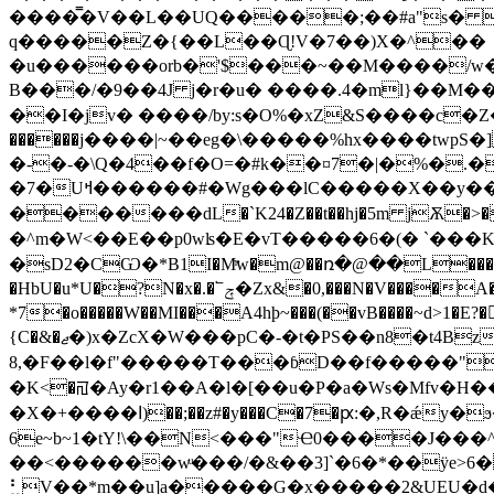
����̿�V��L��UQ�����;��#a"s� �
q�����Z�{��L��Ɋ!V�7��)X�^��
�u������orb�'$���~��M����/w�x��
B���/�9��4J j�r�u� ����.4�ml}��M��Aݏ�5�o��^�֞0ز㮖Ģ���MYT�.�F�L��5��twl���Q$��\�J?��y��7��r}ap
��I�jv� ����/by:s�O%�xZ&S����c�
�-�-�\Q�4��f�O=�#k��¤7�|�%�
�7�Uߞ������#�Wg���lC�����X��y��L�n���e��XﻧoaļM9�TE��kT"�x�k�y����"o�o- _TZ�t�N�'��ѴB>�MI�V�р�;��1
�������dL�`K24�Z��t��hj�5m jѪ�>��_�
�^m�W<��E��p0wʪ�E�vT�����6�(� `���K�
�sD2�CѠ�*B1I�Mͫw�m@��ռ�@��L���
�HbU�u*U�?N�x�.�՟ݼ�Zx&�0,���N�V����A���&W��k���(W%�ݢ�*�3�m<ԼZ�+*��4x�v*k�ZV��SPd��b�0�V���yC�d>��EC��WQ�ޘv>Nt@#�Hx���j�;Ψ�C�Ck��J��d i7[���z8�0[���m���Եf
*7�o�����W��MI���A4hþ~���(��vB����~d>1�E?�L�%q�g����*xnjVO��ߘ����=�
{C�&�ޖ�)x�ZcX�W���pC�-�t�PS��n8�t4Bz��5YO���C��쭡���(�8
8,�F��l�f"�����T���ɓD��f�����"�
�K<�ꡌ�Ay�r1��A�l�[��u�P�a�Ws�Mfv�H��"o
�X�+����ا)��;��z#�y���C�7�ԗ:�,R�ǽy�ϧ��8���xGa���w��ed��`b�A����CC0��at�l��4�`������$�th+�!P���v��jscmc5ïfv��Ќ���G�3���͏9��?
6e~b~1�tY!\��N<���"Ҽ0����J���
��<������wͧ���/�&��3]`�6�*��ÿe>6
⣃V��*m��u]a�����G�x�����2&UEU�d�^