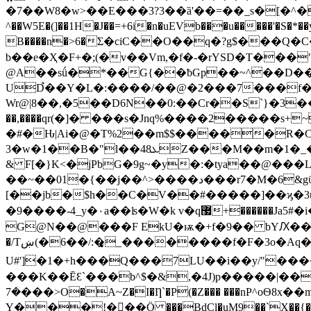
�7��W8�w>��E���3?3��ȁ'��=��_s�[�^��G�w�ƌ���܇�>
^��W5E�(]��1H�J��=+6i�n�uEVb���u�����'�S�*��y�;�HY�$�79��A�z8�Ǵ1�̱�������;�s8���.���`���8
B����n�>6�Σ�ciC��O��q�?g$���Q�C�
b��e�Ҳ�F+�;(�v��Vm,�f�-�rYSD�T���"Q��|��c
@A��sǘ�*��G{��ƀGp��~^��D��P
UD֩��Y�L�:����/��@�2���7���f�7�N��� YٺN4CD4UE�o���E�Ae��z�c�'�?@
Wr@|8��,�5��D6N��0:��Cr��S`}�3��{��;,�E��tߢ7xÁkL��ȆX��j�"��u �@��וvEi��cǽ���H
��,����qr(�]� ���s�Jnq%����2�����s
�#�Ԋ|Ai�@�T%2��m$$�����R�C�
3�w�1��B�"l��48ܥZ���M��m�1�_�_v��0�t�����;n��,�~���
& F[�}K<�jPbG�9g~�y�:�tya��@���L�O���;��ߚ_"�@&
��~��01�{��j��^>����د���r7�M�6&gϋ5ߦ �jԧ���|� `�y�z݊�V �y���:��λ�ӻ�V! 0}o��/0�H��<�.
[��jb�$h��C�V��#�����]��ϗ�3u��J�h��m�i ؝c�g۸����T�y�x@wd�p�q)�B
�9����-4_y�۰a��ʪ�W�k v�q޷+������Ja5#�i�����O��ߙ0�h�O�/p���^{�0��)0ip����R���]����k� �Jf]ik�(+u�-���3�!
G@N��@���F EkU�ѭ�+f�9�� bYԔ���i8
�/Tښ(�6��/:�͙_��������f�F�3o�Aq�".d���p�"��&��Ќ�{� ����'y�Ad�a��D���i�dj���c���2
���K��ĒƐ`���b^$�&,�4J)p�����|��
�7���>O�A~Z�I�Ƞ`�P(�Z��� ���nP^oѲ8x��m~�y.-!*����y��Q��]\d� DT�!6D]�y8���� P7��rt����i����SF#-
Y���!���Ö ���BdCl�uM9��`X��{�d��S�