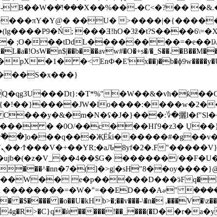
-
B��W�݂�!̊���X��%��-�C<�?�� �&.
� ;O���tDdL��������=�e��lλ��`
�L�a�!OsW�n$|��b���avw#�O�+s�/�_S��.�B��M���
�!��}����JW�lo����:����w�2���
;Ybpr߱��]o���q���ҖЁǩi������#�g��
�
 f�ujb�(�z�V_��4��$G� ������/��F�
\͊gá ��������=�W�"=��ED���A৶" ��
�4g�R>�C}q�ѝ�����!��_���(�D��r�a�ym�