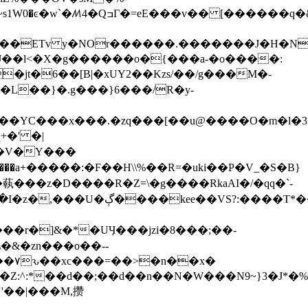
�jt�6��[B|�xUY2��Kzs/��/g���M�-
�L��}�.g���}6���/R�y-
.�zq���[��u@����O�m�l�3�V֖$N�ޞݲ��|f+�.�ŵ�9�
+�' �|
T�V�Y���
�����^i;Z�9�w�I���r"�H��qn�"�e�Y�v+
\�&�zn���o��--
'��|���M,攒