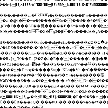
��ETv y�NOr������.�������J�H�N���ܞ�v�\�;񅣅��r,Rȭ7�1#
{���a-�o����:
ƥTc�F����AT��魔�����B�Z=�ni��
j+�t�
�f�)�'����X�Z�g3�jf�Yv���2A�gA��
�.���hy֨K��uIq�e$Iҫ��;���Z]Z�Ֆ�G��YC���x���
i]V�kǱ�R��P�-�J�5e]v���v>9����q
�P+����IvK/-�wr��撥�d3���V�x��I��|)i
�R�Z=\�g����RkaAI�/�qq�`-
Z�����Dmcq�
����Zng�uKLo)j�Vhi�zC�߬��6��I�z�,���U�ڳ����kee��VS?:����T*����*�I��[Y,
񸹿��>Pjd��P�P#� �����v$�Y?�[��g����䨱
]&�*�UӋ���jzi�8���;��-
XS����R�8'U�'K���rKj�O��,�y���Ȭ
Ю4w#��\#6�߈,5����Წ��۷ԅ��xc���=��>�n��x�
��n��N�W���N9~}3�J*�%'s
�򪼹���R���}Q� ���ƭv3}��˴����v�S���{
�Jeu��jD��v=Q�