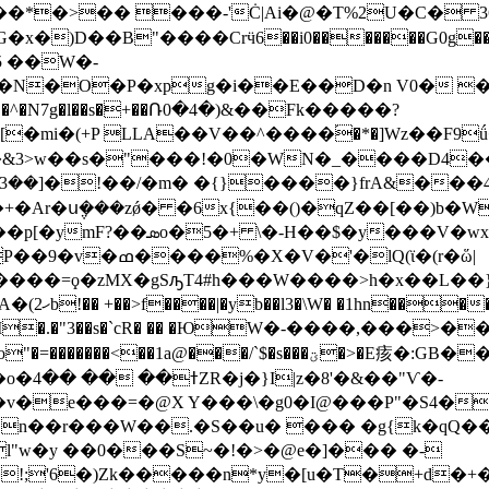
���*�>�� ���-'Ċ|Ai�@�T%2U�C� 36
D��B"����Crӵ6��і0�������G0g��b.��w
J5 ��W�-
�O�P�xpg�i��E��D�n V0� ��u�
[�mi�(+P LLA��V��^����֝�*�]Wz��F9
�&3>w��s�"���!�0�WN�_����D4�
��]�!��/�m� �{}����}frA
&���4
t�+�Ar�ս݆���zǿ� �6x{��()�qZ��[��)b
'�lQ(ϊ�(r�ὥ|
�=ϙ�zMX�gSԡT4#h���W����>h�x��L��}t6
p�A;�c�A��
쵡H I�.�"3��s�`cR� �� �ЮW�-����,���>
s���ؾ�>�E痎�:GB��j=��%����82>�\��(_0���
=�@X Y���\�g0�I@���P"�S4�u,�B�H܀��E�+�¨x̪b
��.�S��u� ��� �g{k�qQ��mߝ�e4�"� �Ux�Ȩ��Q[
�l"w�y ��0���S~�!�>�@e�]��� �-
;'6�)Zk�����n*y�[u�T�+d�+�