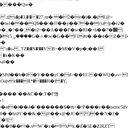
�����Qw�
�3,�'��27͵nr� �֕2�e�j�,�(E@<
_�?��_�r2=��A���F�w�RI�+b��7�׽|
����ٯU�,�I�
{5؃����G�ꗝ�;w�G��F1#r�.��4�Z�[���������D��#i*\�z��ż+���ˠ�!
��
 �x�K��
�a0��
�����`��&C��:T�F몑
 !
�·�hxFC��&:�@��x@�JC�)��7(�)'�
�![
�9���,vW`�x�!xs.�jĨ�5E�Z[RZT