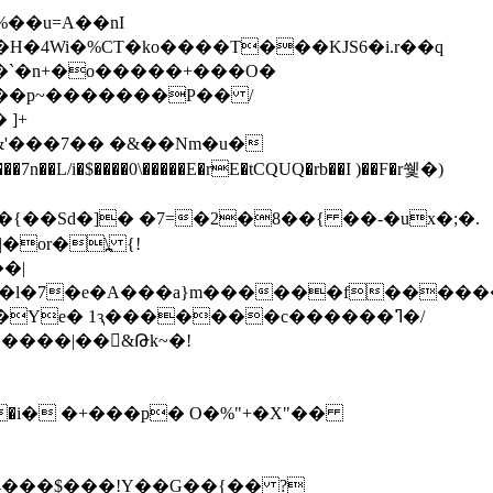
H�4Wi�%CT�ko����T���KJS6�i.r��q
e?��p~�������P�� /
�&'���7�� �&��Nm�u�
�{��Sd�]� �7=�2�8��{ ��-�ux�;�.
or�\߽ {!
��|
��[�l�7�e�A���a}m������f�����
4�i� �+���p� O�%"+�X"��
 �4���$���!Y��G��{�� ?