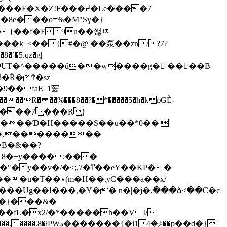
t� {��f�F9u��쐖ﾥ
���k_<��{#�@ ��泵��zn/?7?
�`�5.qz�g|
�_crUT�^�����û��w����g� ����B
��R� ��%���8��?� *�����5�h�k ɒGÈ-
"���Ɗ�H�����S��u��*0��|
 ��,��������
�B�&��?
�"�y
��v�/�<;,7�ͳ��eY��KP� �
��.yC���a��x/
\�8���Ug��!���,�Y�� n�|�j�,ٚ���ձ<��C�c
�fL�x2/�*�����h��VI/