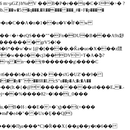
 m>µGZ}h%sV ��B�P�e��ψ�C�1�>� ?
�5:�q���,�R����� ���_#�>F�p����
C��A�n�1��u�V�آF�w
ǘ��<�+�eQS���""�Fn�DU�B���A9x䤬
������� grV5�!�
�6*��w'�w [@�[����,�Ǩa�uo�X���z䧣
�W�w��d��cj3��DV=T�A�ֆ?
���b�nU��2� ��s!G�UZ'��9� |
����(It.�{�@���������uθ���Eـ�.-
��l(+���
}
��|�Ҧu���*C)�ۚR��X{��g��y�t�6��