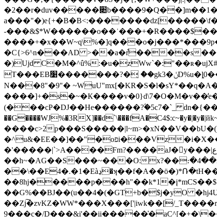
�2��r�duv�����׊b����9�Q��]m��1�[���o�s�v+�EY���s�-5�>�<�+��ɕ��~%��u=A��nI
a���"�)e{+�B�B<:�������dz[�����\f
-���&$*W������o��ʿ���+�R����$��mEŞ�?���q�޿��W_��^+�^�u
����+�x��W~q\%�]q���o�j���*���9p�
�C{>6^n���AD >��a�r͋����s���)� ם��5|�Sg}ڀ�z�uj��v����?��+
�)Ujd C�M�^û%:�u�zWw`�:"��ʀ�u
T���EB׹�������?�̨ ް��gk3�ݩD%u�ȴ0��!�Ѓ�_���/^�KE R.g��l���Ae�] iTOh�M������U���7n��L/i�$����0\�����E�rE�tCQUQ�rb��I )��F�r쒳�)
N���8"�9"� ~WuU"mx[�KR�S�l�sY*��q
����]+�s�~�К����v�0}d\7�O�M�v�
(���cP�DJ��He������?ؖ�5c7�`_ dn�{�
��G����WJ%�3RX]��d`\���fA�C4$:c~�y�|
����c>2p���S�����|l~m>�xN��V��bU
�^u&�EE��]��"�oפi���Vz�i�X��^p�����o�;�:�_���+S�p?����7e%<�Ye� 1ԇ�������c������ߣ�/
�'�����|`>A����Fm?����aJ�񅧜y���|ع�S0�7���3�c���;�w0�[�;w�����������|��&Թk~�!
��h~�AG��S���~���O:x?��։�4��ޥ�2m��UIR��/�#Q �T �]q�+��|
��\��E4�.�1�Eàڍ�ʞ��f�A��ӧ�)*Ռ�tH��x��#�xؿam����HX���D��@��o/
��8hj�����p���h"��k*1�į*mCS��$
��G%��BJ��(u��4�(�GT+b�$j�yO �hj
��Zj͠�zvKZ�WW*���X���['|iwk��[/_T�
���r
9���c�/D���&i'��ii�����͗�aC^[�+�\