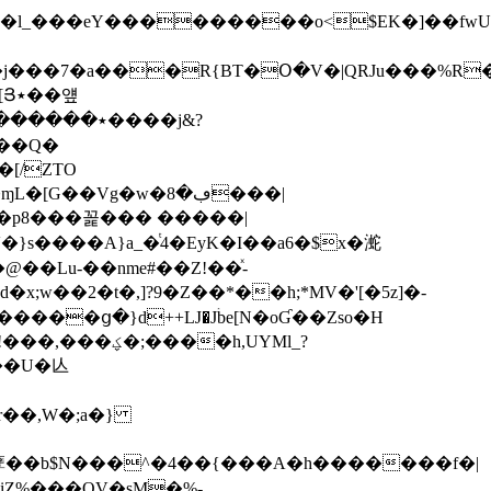
��eY���������o<$EK�]��fwUVVVfVV>�^
j���7�a���R{BT�Օ�V�|QRJu���%R�
�얲
V�}s����A}a_�ͭ4�EyK�I��a6�$x�㵃
�Lu-��nme#��Z!��ͯ-