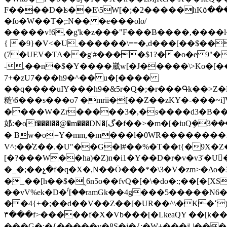
F����D�ʪ��E\5W[�;�2�����hK٥����b^ٟk��jᴒ����eùJ"��H����k��$k.��U��c�v�J�k�������~s1W0�ͼ�w`�ꤵ4�QߏГ�=eE���v�� [������q�&��Z�ݼ�Εs��t�V!
�fo�W��T�;:N�� �e���olo/
�����v!6,�g'k�z���"F���B����,����l���:����vn�)r�s��Be����Iחw�����
{ �9}�V<�Uˍ������\==�,d���[��$���za�@ڌ��wn�[���� 9ʉ�]��:!�|�6�%�J��l<�X�g������o�
(7�UEV�TA��g'#����$1?��o�e 9"�
-,��n�$�Y����崴w[�J�����\>Ko�[�
7+�zU7���h9�^�� u�[����
��q����uIY���h9�&5r�Q�;�r���Գk��>Z�H��St�3b
糙\6���s���o7 �mrii�[��Z��zKY�-���~
����W�Zr�����3�,�s����d3�B���
邚:�of���l��@�m���DN�[گ�f��>�m�[�iuQܼ�3����Rv{+_"K��Dc{2�Z�/-�Ε��' )�����\=�]]o�᝕���a+�����:�F��H\\%��R=�uki��P�V_�S�B}
� Bw�o=Y�mm,�m���l�0WR��������1)�Y:H��Rn{>׈)�)��\9��T�Zr햒<��閰�9���蓻���z�D���
V^:��͑Z��.�U"��G�l#��%�T��t{�9X�
[�?���W��ha)�Z)n�i1�Y��D�r�v�v3'�U
�_�;��չ�f�q�X�,N��Ō���*�\3�V�zm>�Δo�3GdY���Z��:ت�f� ���r�t+Y�r D<��!����r�
�_��[h��$�˷6n5o��fvQ�[�\�do�:;��[�[
��vV%ek�D�ؐʹ[��ramGk��4g���5�����N6�U�~@���Qve�P� Ǜ�
��4{+�;��d��V��Z��[�UR��^\�K�՚)o���1�Kl�ڛ�s�U�R�'[e����Sl�ҙ�E�z$�5�r^�)�Z:^:*��d��;��d
۳���f>�����f�X�Vb���[�LkeaQY ��[k�
���G�;�{�����v�8S�j�{;�W+���j|.|���