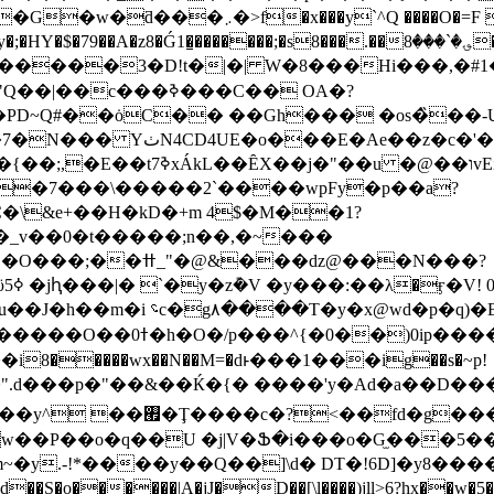
f�x���y`^Q ����O�=F 
؈��:a�+�4ĸ=x�uAxV�n���ս�>O"wH��ѫ�H4tƻ����0y����X�ˬ����L����oo��f̏��� nm�w�bx
����3�D!t�|�| W�8���Hi���,�#1�b~ љ
���ߢ���C�� OA�?
D~Q#��ȯC�� ��Gh��� �os�̏��-U
�c~�"� O������R�4�
ˍ k��b�Vb��x��ժ���E��xϔΦ
+~�7���\�����2`����wpFy�p��a?
\&e+��H�kD�+m 4$�M��1?
���ǳ@���N���?
x�5���"O*�s}��K�d��A�
�����wx��N��M=�dͱ���1���ig��s�~p!
U#']�1�+h���Q���7LU��i��y/"�����y^ ��࡯�Ţ��
��c�?<��fd�g���
w��P��o�q��U �j|V�Ֆ�i���o�G̫���5��
o������|A�jJ�D��[\l����)jll>6?hx��w�5�