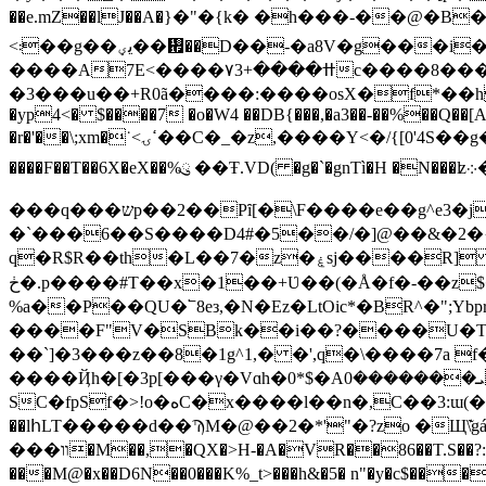
��e.mZ��lJ��A�}�"�{k� �h���-��@�B�
<܃��g��يؠ��᠟��D��-�a8V�g���i����πY�Y@� ��U� >����|�{��������= �|�`t��N��%�G��
����A7Ε<����۷3+����ߚc����8���(lg����P9�Ń; ���Ǝ!hO�3z̃�t?S����6\=�Xs[ŊP�
�3���u��+R0ã����:����osX�f*��h
�yp4<� $����7 �o�W4 ��DB{���,�a3��-��%��Q��[A
�r�'��\;xm�˙<ߵۍ��C�_�z,����Y<�/{[0'4S��g�pX�1� �< EnФ�E'x��)�b�ɸ9w����y�Ű<��e���j5(��FK3�!��7���J^
����F��T��6X�eX��%ུ ��Ŧ.VD( �g�`�gnTì�H �N���ʫ܀���S�x���}
���q���שp��2��Pȋ[�\F����e��g^e3�jQ�qg3U���Dt}:�T*%"�W��&�vh�ƙ��Q���{��
�`���6��S����D4#�5��/�]@��&�2�{
q�R$R��th�L��7�z�ۼsj����R] C���y�&�m�N�ʢ�J�}���:؇�攦l�f"Sl���=�PT�m��� �Q(i�$�� ��
ڂ�.p����#T��x�1��+Ʋ��(�Å�f�-��z$��� � �0O/��c���Hľ9�z3� Ų��}Uo��/�
%a��P��QU�՟8eз,�N�Ez�LtOic*�BR^�"
����F"V�SBk��i��?����U�Tܢ��·Ϯ���V�+��YR;�aԈ8yf�2�.F"�����V}n�g� �WTC#~��t�b�ϓdu ����
��`]�3���z��8�1g^1,� �',q�\����7a
����Ҋh�[�3p[���γ�Vɑh�0*$�Aܝ�������0���^�nn�7�(]�>g|�sH"8��oy����}@�%�T��
SC�fpSf�>!o�هC�x����l��n�,C��3:ɯ(���W�� e�p�����D���ӭFq�H����.��a
��lհLT�����d��ϠM�@��2�*'"�?zo �Щ
���װ�M��,�QX�>H-�A�VR��86��T.S��?:� �$���� |�o��U�kHb>�;��v���-\�n� ,���V�\z����e�7�� ��|ie�s
���M@�x��D6N��0���K%_t>���h&�5� n"�y�c$��