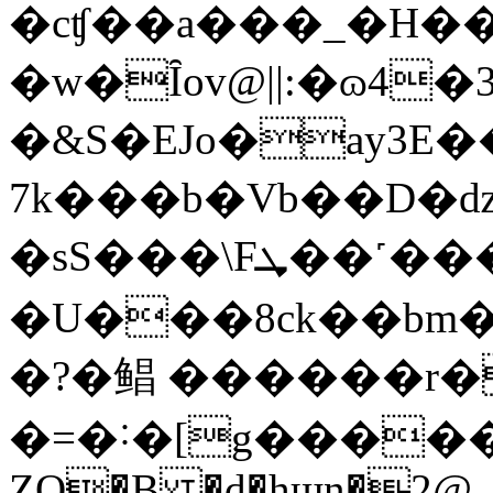
�cʧ��a���_�H�
�w�Ȋov@||:�ɷ4
�&S�EJo�ay3E
7k���b�Vb��D�ǳժ�&Q$��tϞ���u���@z_vn'������ln*'��f�2���\&/
�sS���\Fܜ��˹����\.v�Oq�?
�U���8ck��bm
�?�鲳 ������r�
�=�˸�[g����
ΖO�B �d�hɰn�2@