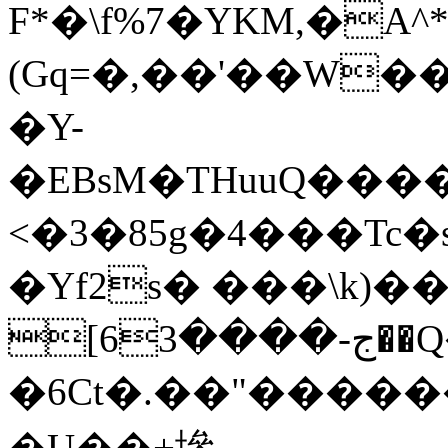
F*�\f%7�YKM,�A
(Gq=�,��'��W�����nn'rg^�ߙo% Mr�V�)}#6׼�0Ś:���U}mz���|tF�]���Xň�*MC����X
�Y-
�EBsM�THuuQ���
<�3�85g�4���Tc�s���ܑg"wW�8�ټ�
�Yf2s� ���\k)�
[ج-����63��Q�/�jw��f�4oO-
�6Ct�.��"����
�U��+墋