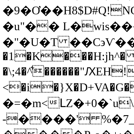
�9�Ơ��H8$D#Q!
�u"�� L�wis�
�"�U�T ��C϶Ѵ��z`|
�1�K���H:jh^
�\;4�^͋������"ԔEH!
<�i�}X�D+VA�G�A
�=�m<ԼZ�+0�`u\
-����' %�7_ݺc�yd8��heR���5o