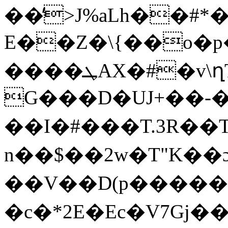
��̓>J%aLh��
E��Z�\{��o�
����ܛAX�#�v\ղT0�b��Hj��e�(��m�͎g�Lݖ
G���D�UJ+��-�
��I�#���T.3 R��
n��$��2w�T"K��ɔ'6
��
V��D(p�����
�c�*2E�Ec�V7Gj�