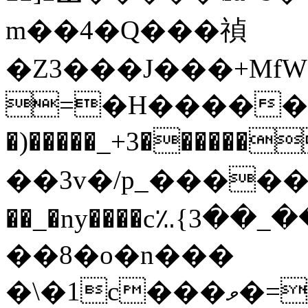
m��4�Q���禎
�Z3���J���+MfW
=�H���������>�ث\���{LJK�3�����F�B���`�^�����
�)�����_+3�����
��3v�/p_�����5
��_�ny����c؉{3��_���k
��8�o�n���
�\�1c���ވ�=�T�6�*Uϭ��P�_�e��