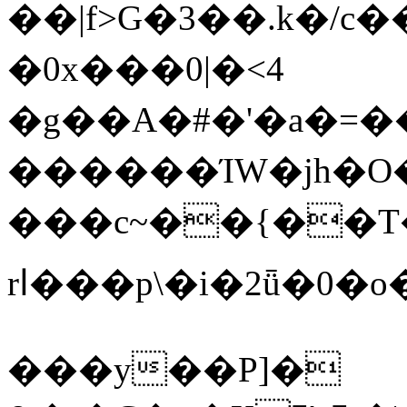
��|f>G�3��.k�/
�0x���0|�<4
�g��A�#�'�a�=��
������ΊW�j
���c~��{��T�
rا���p\�i�2ǖ�0�o�3�38�d��.༿c!
���y��P]�