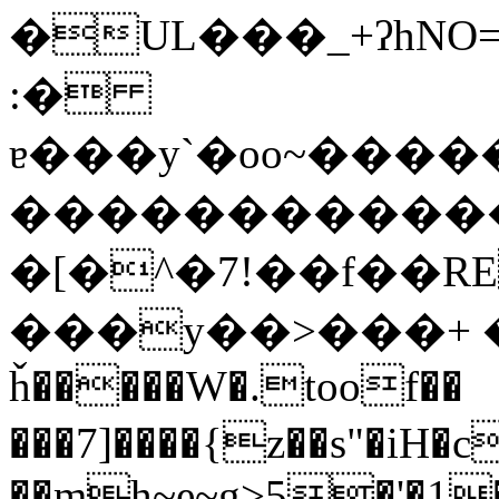
�UL���_+ʔhN
:�
ɐ���y`�оo~���
������������
�[�^�7!��f��R
���y��>���+ 
ȟ�����W�.toof��
���7]����{z��s"�iH�
��mh~e~g>5�'�1�