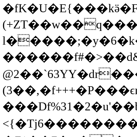
�fK�U�Ε{���kӛ�F
(+ZT��w��q���
l�����;�y�6�k�
������f#�>��d
@2��`63YY�dr�
(3��,�f+++�P���
���Df%31�2�u'�
<{�Tj6��������vcnr5U�ۋ�