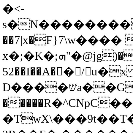
�<-
s�N����������
��7|x�F}7\w���� 
x�;�K�;ܗ"�@jg)���k}W����
52��I��A��ْ/u�
D����שa��GC�):���*���P׊�
�����R�^CNpC�
�TwX\���9t��T���tRdZ��␿Ѓ�_��گ^�CE R*ew�b�K�A�] 