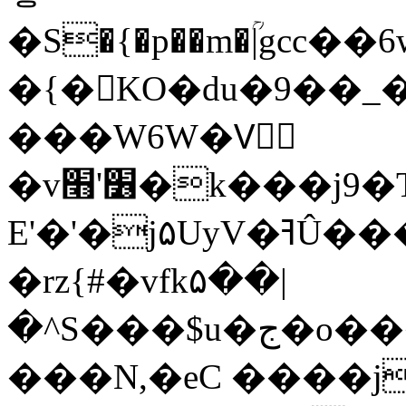
�S�{�p��m�ؒ|gcc��6wBwה�EC��M���z0�v}wm�������n4��[���=]
�{�KO�du�9��_
���W6W�Vَ
�v׶'׫�k���j9�To)��t}ic{.^l���Z.|g~5|oF
E'�'�j۵UyV�ߔÛ���Nz&�\'�*�c��T�6�V��WW����Vn�)f��W
�rz{#�vfk۵��|
�^S���$u�ج�o���rd=�oz�S��Ɩ-
���N,�eC ����j