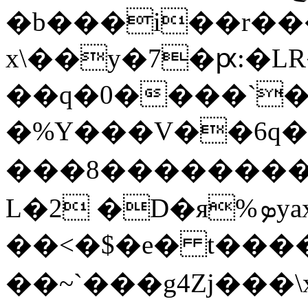
�b���i��r��
x\��y�7�ԗ:�L
��q�0����`
�%Y���V��6q
���8����������
L�2 �D�я%ܤyaxͣ �i�X����P
��<�$�e� t���
��~`���g4Zj���