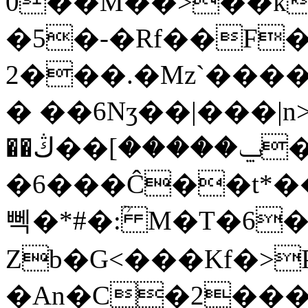
0��M��>��k�����ز��u����p�`�����ȍg���C4A��k��|&���'�s����
�5�-�Rf��F�
2���.�Mz`����
� ��6Nӡ��|���|n>
��ݐ�����]��ڭ�R�$�����%������=Ae��(Q�21��^����,���=
�6���Ĉ��t*��
뻭�*#�:ؒ M�T�6
Zb�G<���Kf�>
�An�C�2���