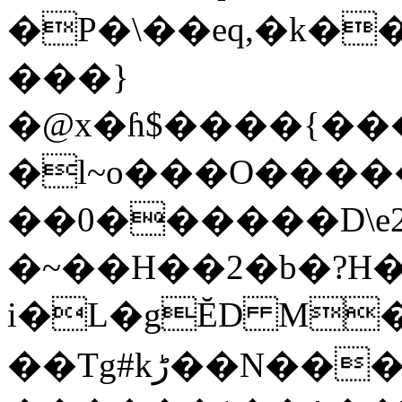
�P�\��eq,�k�
���}
�@x�ɦ$����{���
�l~o���O���
��0������D\e2
�~��H��2�b�?H
i�L�gĔD M�/j�
��Tg#kڑ��N���R}