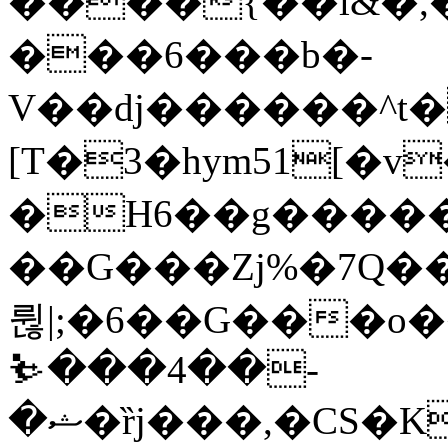
����{��l&�ͬ,�g
���6���b�-
V��dj������^t�
[T�3�hym51[�
�H6��g����
��G���Zj%�7Q���nj��
륂|;�6��G���o
⛷���4��-
�ޝ�ȑj���,�CS�K�K�l=�O�W�t����Rh{~en9��Q`����zi�Ά���(�W��l1Z�+��i-