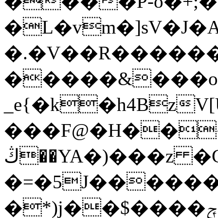
����P-o�+;
�L�vm�]sV�J�
�.�V��R������
�����&���o��
_e{�k�h4Bz
���F@�H������
ڭ��YA�)���z �C��Ez%� S�p���?
�=�5J������
�*)j��$����ݼ���