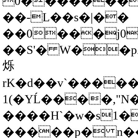
0�������
��-L��s�|��
��0���j0
��S'� W��p
烁
rK�d��v`�����
1(�YĹ����,"
����H`�w�s1�
�����p� n��