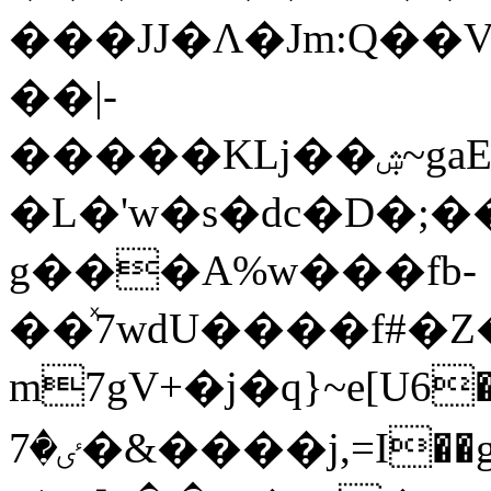
���JJ�Ʌ�Jm:Q��
��|-
�����KLj��ۺ~gaE�̮�v�n__%Y��ƪl��T�v#Ս��dj���&��K+��Fuurq����?
�L�'w�s�dc�D�;�
g���A%w���fb-
��ͯ7wdU����f#�Z��D~ye����
m7gV+�j�q}~e[U6��
ٸ�7�&����j,=I��gw��7&���Z�T���lZ�{OYI�������j��[-