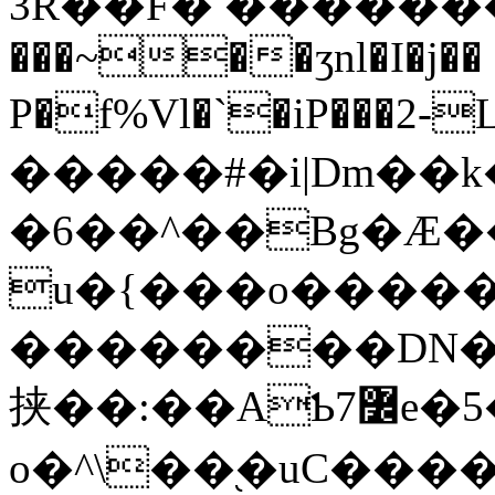
3R��F� �������
���~��ʒnl�I�j��
P�f%Vl�`�iP���2-L���T
�����#�i|Dm��k
�6��^��Bg�Æ�
u�{���o������
��������DN�
挟��:��AƄ7߼e�5�eI1��K��6-� :5rֵk>�
o�^\��֭�uC��