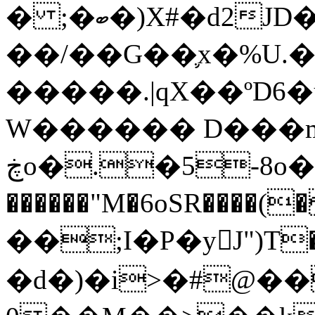
� ;�ބ�)X#�d2JD�t*��C��74R��ˤB7@�t���:�
��/��G��֛x�%U.
�����.|qX��ºD6
W������ D���
ڿo�.
�5-8o�
������"M�6oSR����(�� W��9
��;I�P�yJ")T�r
�d�)�i>�#@�