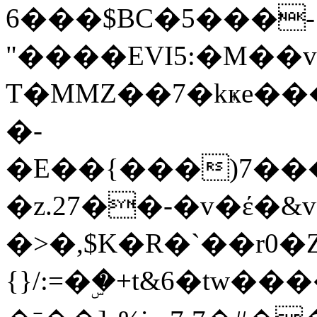
6���$BC�5���-
"����EVI5:�M��vf�
T�MMZ��7�kҝe�
�-
�E��{���)7����u�X��M�Ó�BV
�z.27��-�v�έ�&
�>�,$K�R�`��r0�Ȥ�Z�Ne[�ҽZf�l�*
{}/:=�ۣ�+t&6�t