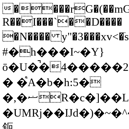
����rG�(��mG�
R��I���`��D����
�N���� y"�3���xv<�
#�h���I~�Y}
ō�U�̚�4�����
� �֩A�b�h:5�
�,�ޟR�c�]��L3B�)U����T2�c%�+��_n�"�E�Hd:�!
�UMRj��Ĳd�)�~�^
鉕