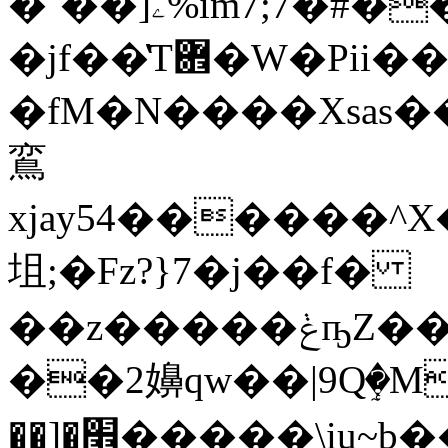
�ˉ��]ۦ%im7;7�#��{��R�Unl����hru)t���'vf5���wg[�^܉է���&6'B�%i�+���L�f�D7� ,��W�������
�jf��̔T܎�W�Pii���{�n|{%�Z��
�fM�N����Xsas�
鵉
xjay54������^X�
坥;�Fz?}7�j��f�
��z�����ݟҧZ��F|&Ǌ�>Y]_�����
��2嬶qw��|9Qٟ�Mw
��]�׮�����\iu~b���� � R�<3�<�T���