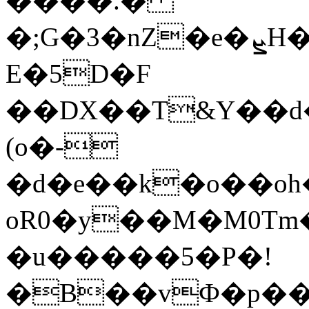
����.�
�;G�3�nZ�e�ܨH�n�=��S�%��
E�5D�F
��DX��T&Y��
(o�-
�d�e��k�o��oh
oR0�y��M�M0Tm
�u�����5�P�!
�B��vФ�p��