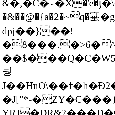
&�,�C�ۃ�X�'e�ֈ�\�;����Q]��Γ]��}
�&��@�{a�2�~q�䗙�
dpj��}��!
�8���.�>6�
��$���Q�C�W5�
눵
J��HnO\��ߙ�h�Đ2����I��3�{�����s������2�
�J["*-�ZY�C���}
YRJ�DR&2���