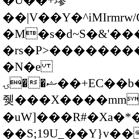
��|V��Y�^iMIrm
�M�s�d~S�&'��
�rs�P>��������+��dN�>�
�N�e
ۍ��ޝ��+EC��b�5��ʞ�����B+E�T��[��H]������Ԣt'����B<�^�On�˱�����ts�r�t7Cvs�l�NO���j���
쥊���X����mm�Sڦьߝ�6v
�uW]���R#�Xa�*
��S;19U_��Y}v��