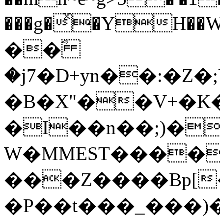
���g�ͯ�YH��W�C��~ف#���E���h�Pf���:o
��ؓ
�j7�D+yn��:�Z
�B�X"��V+�K�
�I��n��;)�
W�MMEST����
���Z����Bp[
�P��t���_���)