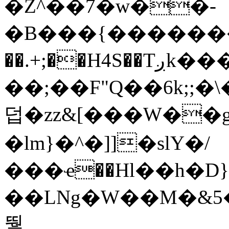
�Z^��7�w��-
�B���{���������
��.+;��H4S��Tږk���:
��;��F"Q��6k;;�\���
덥�zz&[���W��
�lm}�^�]]�slY�/
���ҽ��Hl��h�D}i
��LNg�W��M�&5��v6
뛓