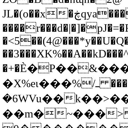
JL�(o��x�ڿqya���EA�r�@K�DWϯ��#��E�����
����r���d�|�]�pJ�=
�<5��(4@���*y��U�
��3���XK%��A��kD���
�+�Ѐ�P��&���
�X%eι���%/ߺ ����Qw�7�n���k݆
�6WVu��k��>�
��m�~���