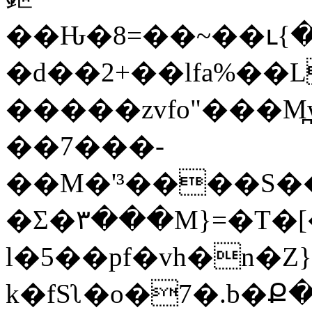
��Ԋ�8=��~��ւ{���d&�g�{S��l&S�
�d��2+��lfa%��L7
�����zvfo"���M̪
��7���-
��M�'³����S���ܪ����^��#U���э�N�b��Vo+�E�9s/LRr��b,�71��K�����o�����]onF����
�Ʃ�۳���M}=�T�[
l�5��pf�vh�n�Z
k�fSʅ�o�7�.b�Ք�