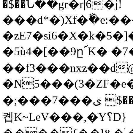
�$��Ն��gr�r|6�j!
���d*�)Xf�ٗ�e:�
�zE7�si6�X�k�5
�5ù4�[��9ը՜K� �
��f3���nxz��d@
�N5���(3�ZF�e�
�;���7���ى $���x��2�v��dmI�
콉K~LeV���,�Y؟D}