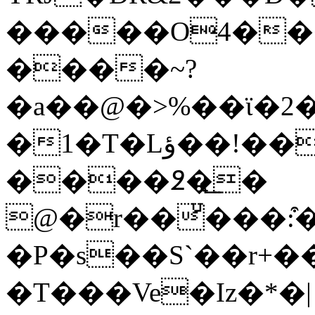
�����O4��<
����~?
�a��@�>%��ϊ�2�
�1�T�Lؤ��!������� ?
����߶�̟͟�
@�r��ͧ���:͒�
�P�s��S`��r+��
�T���Ve�Iz�*�|