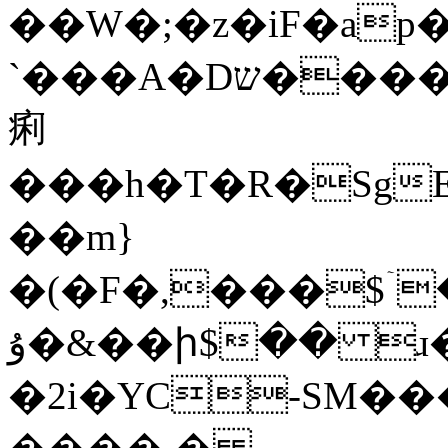
��W�;�z�iF�ap�
`���A�Dש����`����;"Y�r��;���
痢
���h�T�R�SgE
��m}
�(�F�,���$ۤ
ۇ�&��ի$�� ɹ�����|n�mL���JnS*�&��i��w�Ae���!e��LZ�`Z��o,D� SEe.��,�L�6�K+�lR�_�])�����>��u�II
�2i�YC-SM��