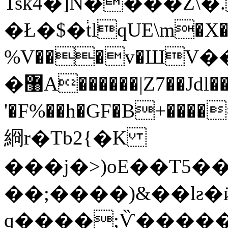
Tsk4�]N����Z\�
�Ł�$�֔tlqUE\m�X�
%V���v�ШV�
�޸A������|Z7��Jdl���y�SX<�-
'�F%��h�GF�B+��
綗r�Tb2{�K
���j�>)oE��T5��
��;����)&��lƨ�ӥ
q����;Ѷ�����