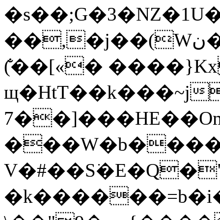
�s��;G�3�NZ�1U
��,�j��(Wن����Q�P��W)
(̐��[«� ����}K
щ�HtT��k���~j
7��]���HE��O
���W�b�����
V�#��S͘�E�Q�
�k������=b�i�