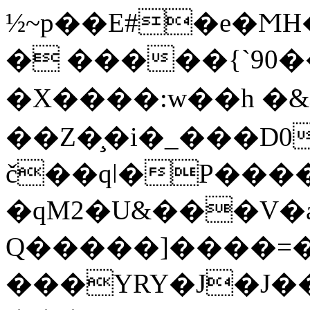
½~p��E#�e�Ϻ
� �����{`90��׉A*ޞ?F)��au�KK
�X����:w�� h �
��Z�̧�i�_���D0
č��qǀ�P����
�qM2�U&���V�a
Q�����]����=
���YRY�J�J��