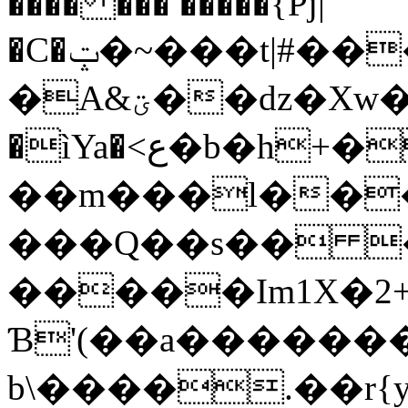
���� ��� �����{Pj|
�C�ݓ�~���t|#������2�`~��޾��|
�A&ؾ��dz�Xw�Ty�w�`R��e��_0?K�ֻ�t�T!FY�R���1���9B
�ìYa�<ع�b�h+��i�T!��
��m���l��
���Q��s�� 
�����Im1X�2
Ɓ'(��a������
b\����.��r{yк