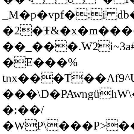
_M�p�vpf�:i 
�2�Ŧ&�x�m���
��_���.W2i~
�E���%
tnx���T��Af
���\D�PAwngühW
�:��/
�WP\���P>��X.