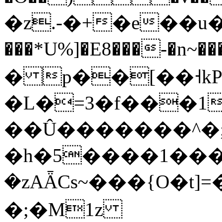
�z.-�+�e��u�^
���*U%]�E8���-�n~
� p��[��˧kP
�L�=3�f���1�
��Û�������^�
�h�5����1��
�zAǞCs~���{O�t]
�;�M1z