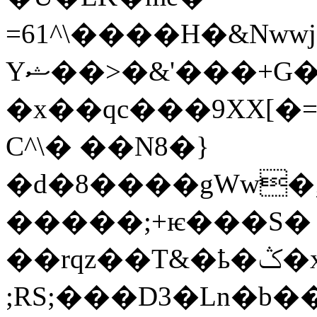
=61^\����H�&Nwwj��
Yޝ��>�&'���+G�H5��������rE��H��'O�tt��6�}
�x��qc���9XX[
C^\� ��N8�}
�d�8����gWw�;
�����;+ѥ���S� 
��rqz��T&�ҍ�ݣ�x��&OV�ѽ�L�β]8]H�W�*yU9=��������tc�T�$Ś��
;RS;���D3�Ln�b�