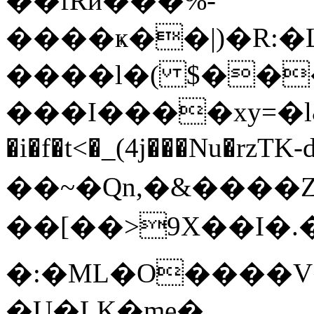
��fRӣ���%-
����ҝ��|)�R:�
����l�( $����V<�
���I����xy=�l&חJ �[a����V|~~k�
�i�f�t<�_(4j���Nu�rzTK
��~�Qn,�&����Z
��[��>9X��I�.�&W
�:�ML�O����V��r�Z
�U�LK�me�