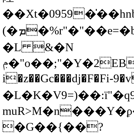
��Xt�0959�̍��
(� ܡ�%r"�"��e=�b\/3��� *�X}
�L &�N
ݦ�"o��;"�Y�2EB��;������)S�L�ѭ����O�R`Z��C$u��*�J�H^�adA�w�k��|A9�G�2��2�(HHarDaY��>�#��(B@d��ё�@L-
i�z��Gc���dj�F�Fi-9
�L�K�V9=)��:ї"�
muR>M�n���Y�ϼ�
�G��{��?