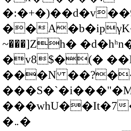
�:�+�)��d�v��
��A�b�ipγK��=�i\
~���]Ζh� �d�hʰ
�v8$�(� �
���N ��?��
���S�`�i���"�
���whU��It�7�<,�χ,ץXS%��
�܅�