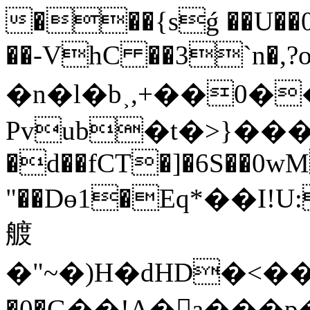
���{sǵ ��U��
��-VhC ��3`n�,?
�n�l�b˲,+��0�
Pvub�t�>}��
�d��fCT�]�6S��0w
"��Dө1�Eq*��I!
艔
�"~�)H�dHD�<�
�0�G��!A�򳡲a���