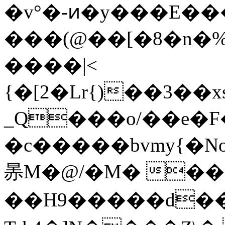
�v°�-ͷ�y���E��
���(@��[�8�n�
����|<
{�[2�Lr{)��3��
_Q���o/��e�F��
�c�����bvmy{�Noײ�#��V�{����+���f
㫱M�@/�M� �
��H9�����d�