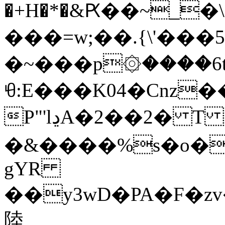
�+H�*�&Ԗ��~_�\�ʒnVI�j���ڳ�X���q�j
���=w;��.{\'���5
�~���p۞����6tS
ꀺ:E���K04�Cnz
P"'lڍA�2��2� T
�&����%s�o�
gYR
��y3wD�PA�F�zv
陸