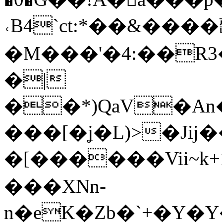
˓B4ˋct:*��&���
�M���'�4:��R3
�|
��*)QaV�A
���[�ʝ�L)>�J
�[������Vii~k
���XNn-
n�eK�Zb�`+�Y�Y���.Ƨ���v��