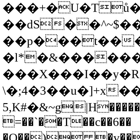
���+�U�Tů�
��dS��^~$��
��p���t��
�l*�&������
���X���I��y�R
\�;4�3��u�]+x�
5,K#�&~g|Н�����
=��`��T��c��6��
�O��) �v���i�3