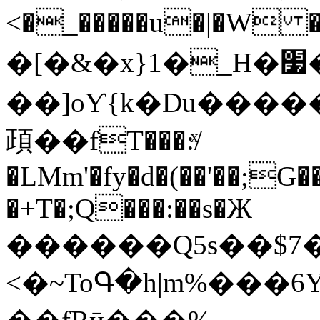
<�_�����u�|�W �
�[�&�x}1�_H�׷���|x7i��^��w�V�,�|
��]oƳ{k�Du����
頙��fT���:ͯ/
�LMm'�fy�d�(��'��;G
�+T�;Q���:��s�Ж
������Q5s��$7
<�~ToԳ�h|m%���6Y��