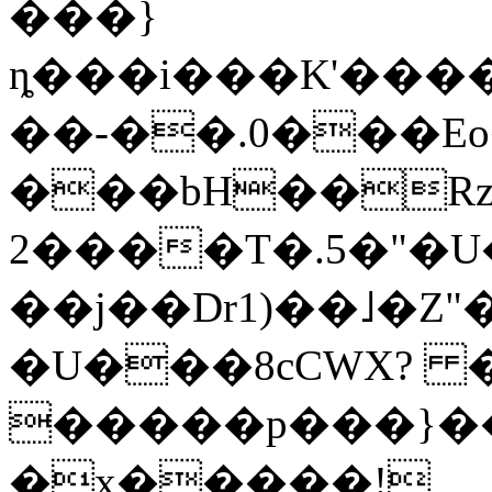
���}
ȵ���i���K'�����
��-��.0���Eo
���bH��RzS
2����T�.5�"�U�
��j��Dr1)��˩�Z
�U���8cCWX? �
�����p���}�
�x�����!