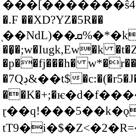
���[�������ŝ4+f�
�.F ��XD?YZ�5R��
ͅ��NdL)��ܩ%�*�k[��G�L6�K�M5r'�������#�t�x?
��̟�;w�Iugk,Ew�k �
�p��fj���h� w*�r���
�7Qڊ&��t$�c:�(�r5�J�cU9Y/M/
��K�+;�ѥ�d�f��
ɽ��q!���5��k�
tT9�i�$�Z<�2�R