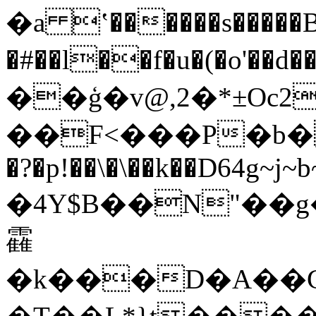
�a ʽ������s�����B
�#��l��f�u�(�o'��
��ģ�v@,2�*±Oc2
��F<���P�b�ـ �8(X�~�}$K6ڂs�
�?�p!��\�\��k��D64g~j
�4Y$B��N"��
靃
�k���D�A��GӬ