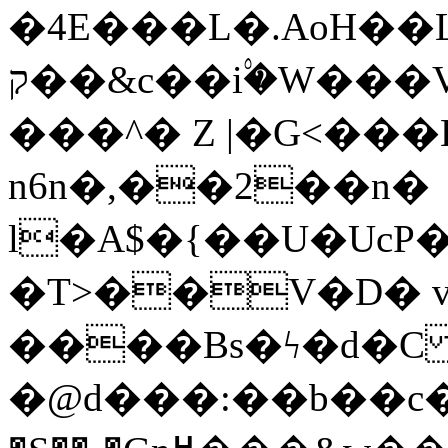
�4E���L�.AoH��
ק��&c��i۟�W���VQ��;��1 ~�_�@��'͜*#G:� M*��6�2M-
���^� Z |�G<���
n6n�,��2��n�
l�A$�{��U�UcP
�T>��V�D�
����Bs�ϟ�d�C 
�@d���:��b��с�