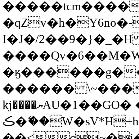
�����tcm����
�qZv�h�Y6no�-
I�J�/2��9�}�_�
����Qv�6��M�W:
�ӄ������g�
������ \~���> 
kj����ޔAU�1��GO� � �ra�:5�
ڪ�ޭ��W�sV*H+h Ns�Y-
��<c~�i�