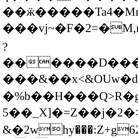
��ӝ�����Ta4�Mn
���vj~�F�2=�M,nH{�آ����#���[�n�ܙn�����$)�F����)�����
?
������D���
���&��x<&OUw�dU_ݪŢI}zkJ�s�[�
�%b��H���Q>R�
5��_X]�=Z��j�2�>��ܙXЊ��Ԋ��o�������ʍ I�mV
&�2why���:Z+g6