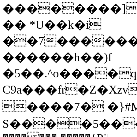
��������]d
�� *U��k�i
��7������
������h��)f
�5��.^o����q���խ߫%
C9a���fr�Z�Xzv
����7� �}#
S����5��� �y�sE1\�: