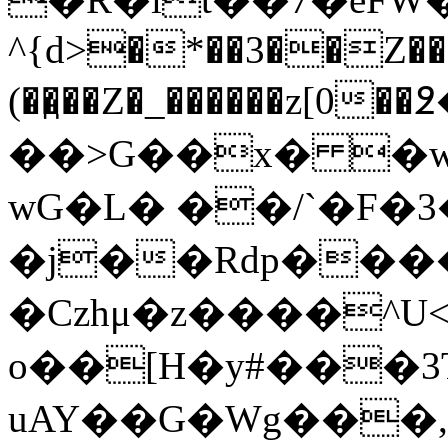
^{d>�*��3��Z��
(��̯��Z�_������z[0�
��>G��x� �
wG�L� ��/`�F�
�j��Rdp���
�Czhμ�z����^U<
o��[H�y#���3
uAY��G�Wg���