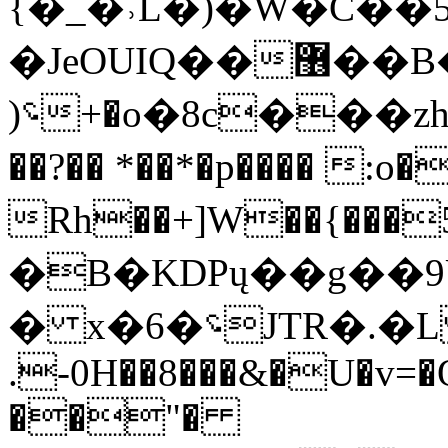
{�_�˒L�)�W�C�
�JeOUIQ��޶��B�F���� 4�
)؝+�o�8c���zh����\�D��3l1��׽hJ��!
��?�� *��*�p���� 
Rh��+]W��{���5↡I��A��ݒ�������۳m�v�ңy�V�_��LљLGdV�޽A]�s�~����R�^
�B�KDPų��g��9
� x�6�؝JTR�.�L �^�=��յW~u
.-0H��8���&�U�v=�Q
��"�