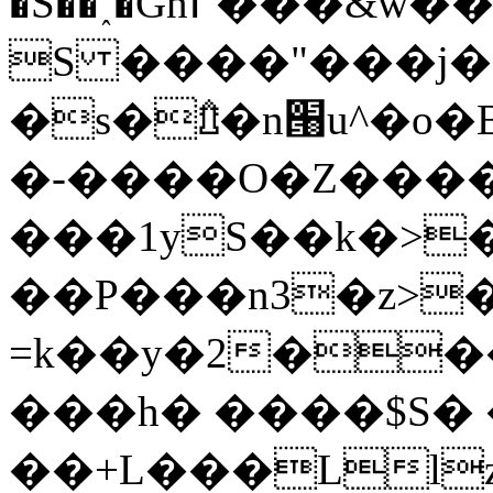
�S��˰�Gn߂���&w��VaYI)�Tأ��3��<�U�Z��1�`UL_
S ����"���j�
�s�⇯�n՘u^�o�B4
�-����O�Z����
���1yS��k�>���y�
��P���n3�z>
=k��y�2���`
���h� ����$S�
��+L���Ll