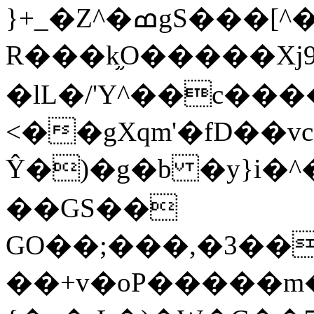
}+_�Z^�ߘgS���[^��G�ke-
R�
��k֦O�����X
�lL�/'Y^��c���
<��gXqm'�fD��
Ŷ�)�g�b �y}i�^
��GS��
GO��;���,�3���L�T1taV
��+v�oP�����m�