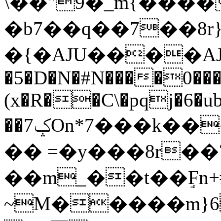
\��"9�_m{����
�b7��q��7��8r}
�{�AJU����AJ�
�5�D�N�#N����0���
(x�R��C\�pqj�6�u
��ݤ7On*7���k���R�zq��;~M�FMSn+��u֞���R�Y^�F�����#DU��u�;շ���h;
�� =�y���8r��
��m_��t��ٟFn
~M�����m}6