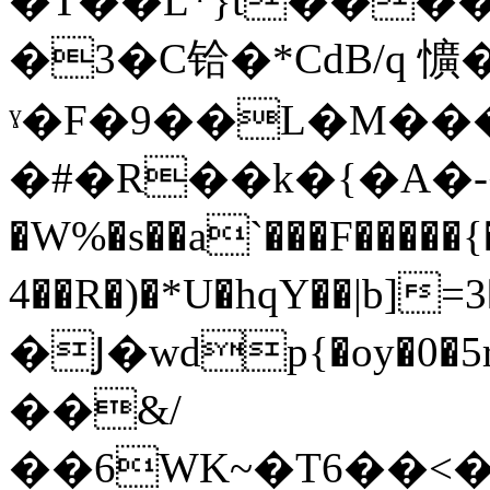
�T��L*}t���
�3�C铪�*CdB/q 懭�
ˠ�F�9��L�M����2X<��E����ۭ��C�g
�#�R��k�{�A�-�;
�W%�s��a`���F�����
4��R�)�*U�hqY��|b]
�Ϳ�wdp{�oy�0�
��&/
��6WK~�T6��<�