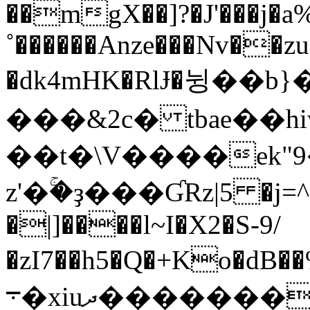
��mgX��]?�J'���j�
˚������Anze���Nv��zu
�dk4mHK�RlɈ�뉭��
���&2c� tbae��hi
��t�\V����ek"
z'�ۚ�ҙ���ƓRz|5 �j=^O
�|]����l~I�X2�S-9/
܋�xiuދ��������U�6��J�v8�n%��)�;�[����J��ty�t