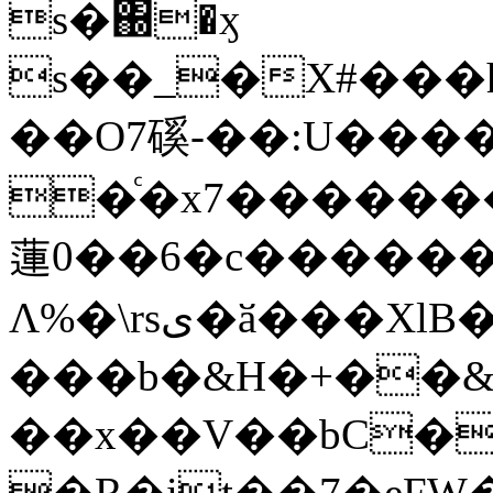
s�΀�ӽ
s��_�X#���
��O7磎-��:U����
�ͨ�x7������
蓮0��6�c�����
Λ%�\rsى�ӑ���XlB�����o���}/
���b�&H�+��&�
��x��V��bC�
�R�it��7�eFW