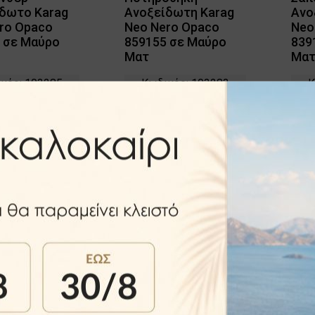
δωτο Karag
Ανοξείδωτη Karag
Ανο
ro Opaco
Neo Nero Opaco
Neo
 σε Μαύρο
859155 σε Μαύρο
839
Ματ
Μα
κός: 103285
Κωδικός: 103283
Κ
έσιμο σε 2-6
Διαθέσιμο σε 2-6
Δ
ημέρες
ημέρες
εο προϊόν
Νεο προϊόν
63.30€
54.98€
.90€
85.90€