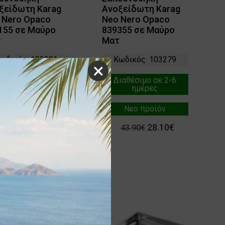
ξείδωτη Karag
Ανοξείδωτη Karag
 Nero Opaco
Neo Nero Opaco
155 σε Μαύρο
839355 σε Μαύρο
τ
Ματ
ωδικός: 103281
Κωδικός: 103279
×
ιαθέσιμο σε 2-6
Διαθέσιμο σε 2-6
ημέρες
ημέρες
Νεο προϊόν
Νεο προϊόν
54.98€
28.10€
85.90€
43.90€