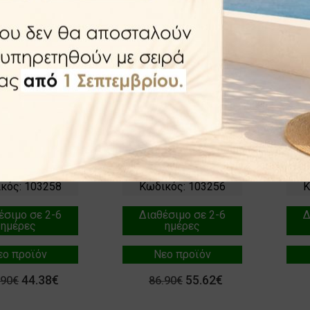
ένσερ
Ποτηροθήκη
Σαπ
δωτο Karag
Ανοξείδωτη Karag
Ανο
tine 889199
Neo Satine 859199
Neo
ξείδωτο Ματ
σε Ανοξείδωτο Ματ
σε 
κός: 103258
Κωδικός: 103256
Κ
έσιμο σε 2-6
Διαθέσιμο σε 2-6
Δ
ημέρες
ημέρες
εο προϊόν
Νεο προϊόν
44.38€
55.62€
.90€
86.90€