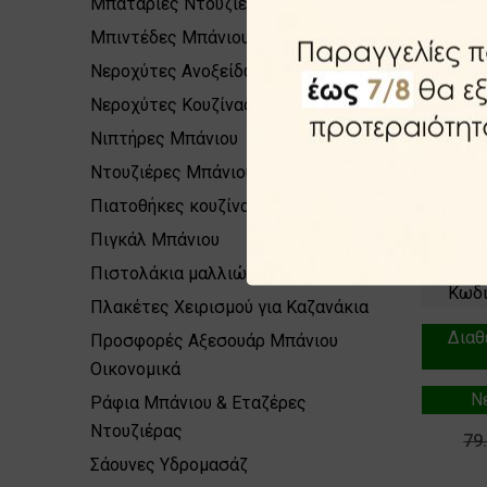
Μπαταρίες Ντουζιέρας
Μπιντέδες Μπάνιου
Νεροχύτες Ανοξείδωτοι Κουζίνας
Νεροχύτες Κουζίνας
Νιπτήρες Μπάνιου
Ντουζιέρες Μπάνιου
Ντισπ
Ανοξεί
Πιατοθήκες κουζίνας
Neo Sa
Πιγκάλ Μπάνιου
σε Ανο
Πιστολάκια μαλλιών
Κωδι
Πλακέτες Χειρισμού για Καζανάκια
Διαθ
Προσφορές Αξεσουάρ Μπάνιου
Οικονομικά
Ν
Ράφια Μπάνιου & Εταζέρες
Ντουζιέρας
79
Σάουνες Υδρομασάζ