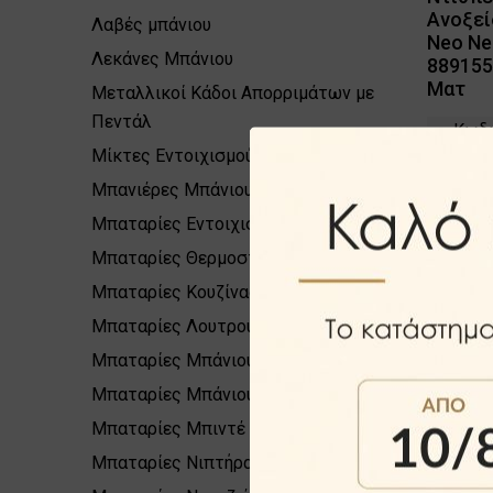
Ανοξεί
Λαβές μπάνιου
Neo Ne
Λεκάνες Μπάνιου
889155
Ματ
Μεταλλικοί Κάδοι Απορριμάτων με
Πεντάλ
Κωδι
Μίκτες Εντοιχισμού
Διαθ
Μπανιέρες Μπάνιου
Μπαταρίες Εντοιχισμένες
Ν
Μπαταρίες Θερμοστατικές
98
Μπαταρίες Κουζίνας
Μπαταρίες Λουτρού
Μπαταρίες Μπάνιου
Μπαταρίες Μπάνιου Προσφορές
Μπαταρίες Μπιντέ
Μπαταρίες Νιπτήρα