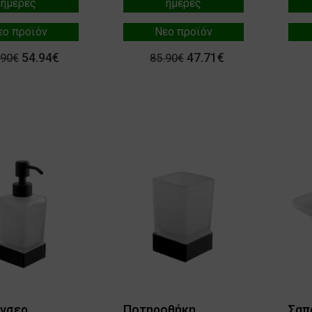
ημέρες
ημέρες
εο προϊόν
Νεο προϊόν
54.94€
47.71€
.90€
85.90€
ένσερ
Ποτηροθήκη
Σαπ