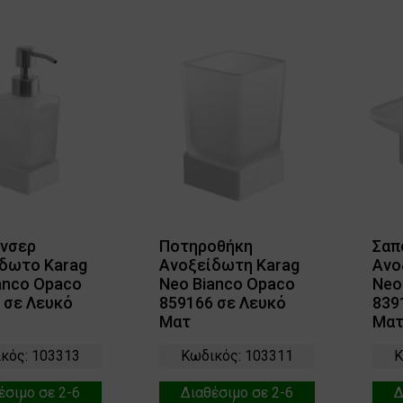
ένσερ
Ποτηροθήκη
Σαπ
δωτο Karag
Ανοξείδωτη Karag
Ανο
anco Opaco
Neo Bianco Opaco
Neo
 σε Λευκό
859166 σε Λευκό
839
Ματ
Μα
κός: 103313
Κωδικός: 103311
Κ
έσιμο σε 2-6
Διαθέσιμο σε 2-6
Δ