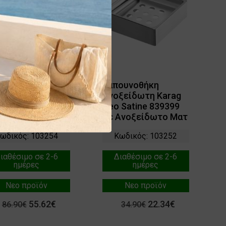
ουνοθήκη
Σαπουνοθήκη
ξείδωτη Karag
Ανοξείδωτη Karag
 Satine 839199
Neo Satine 839399
Ανοξείδωτο Ματ
σε Ανοξείδωτο Ματ
ωδικός: 103254
Κωδικός: 103252
ιαθέσιμο σε 2-6
Διαθέσιμο σε 2-6
ημέρες
ημέρες
Νεο προϊόν
Νεο προϊόν
55.62€
22.34€
86.90€
34.90€