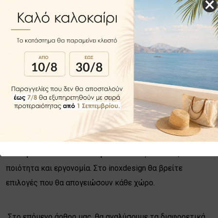
×
Συμπέρασμα
Τα
πόμολα επίπλων Furnipart
συνδυάζουν στυλ,
ποιότητα και εργονομία. Στο inoxdesign θα βρείτε
επιλογές που θα απογειώσουν κάθε χώρο.
Στο επόμενο άρθρο μας, θα αναλύσουμε τα διαφορετικά